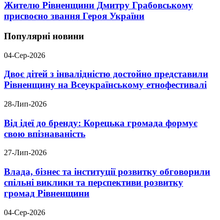
Жителю Рівненщини Дмитру Грабовському
присвоєно звання Героя України
Популярні новини
04-Сер-2026
Двоє дітей з інвалідністю достойно представили
Рівненщину на Всеукраїнському етнофестивалі
28-Лип-2026
Від ідеї до бренду: Корецька громада формує
свою впізнаваність
27-Лип-2026
Влада, бізнес та інституції розвитку обговорили
спільні виклики та перспективи розвитку
громад Рівненщини
04-Сер-2026