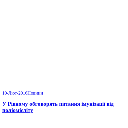
10-Лют-2016
Новини
У Рівному обговорять питання імунізації від
поліомієліту