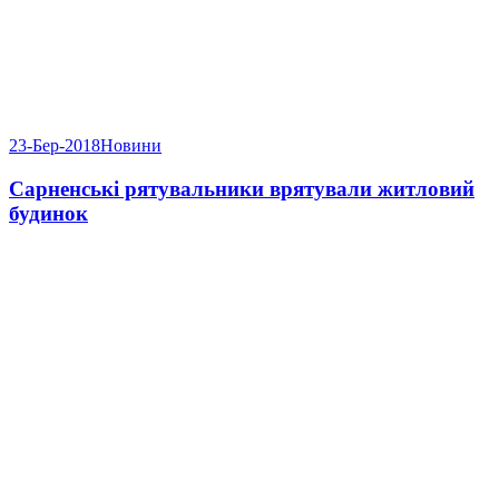
23-Бер-2018
Новини
Сарненські рятувальники врятували житловий
будинок