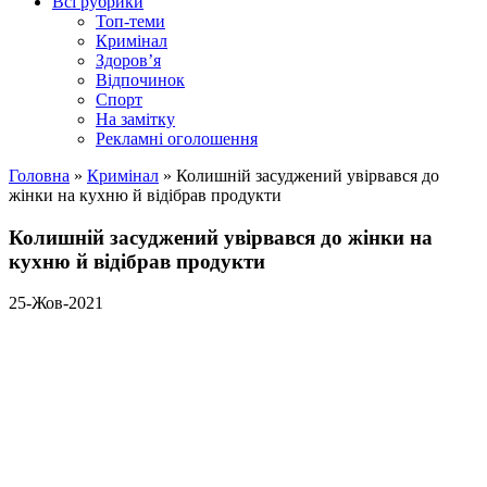
Всі рубрики
Топ-теми
Кримінал
Здоров’я
Відпочинок
Спорт
На замітку
Рекламні оголошення
Головна
»
Кримінал
»
Колишній засуджений увірвався до
жінки на кухню й відібрав продукти
Колишній засуджений увірвався до жінки на
кухню й відібрав продукти
25-Жов-2021