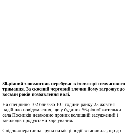
30-річний зловмисник перебуває в ізоляторі тимчасового
тримання. За скоєний черговий злочин йому загрожує до
восьми років позбавлення волі.
На спецлінію 102 близько 10-ї години ранку 23 жовтня
надійшло повідомлення, що у будинок 56-річної жительки
села Посників незаконно проник колишній засуджений і
заволодів продуктами харчування.
Слідчо-оперативна група на місці події встановила, що до