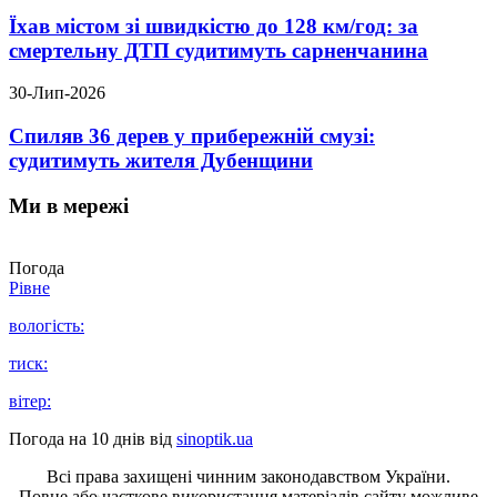
Їхав містом зі швидкістю до 128 км/год: за
смертельну ДТП судитимуть сарненчанина
30-Лип-2026
Спиляв 36 дерев у прибережній смузі:
судитимуть жителя Дубенщини
Ми в мережі
Погода
Рівне
вологість:
тиск:
вітер:
Погода на 10 днів від
sinoptik.ua
Всі права захищені чинним законодавством України.
Повне або часткове використання матеріалів сайту можливе