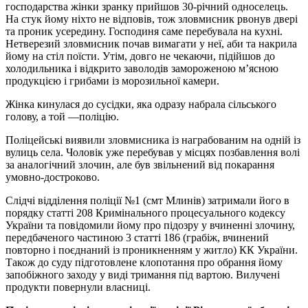
господарства жінки зранку прийшов 30-річний односелець.
На стук йому ніхто не відповів, тож зловмисник рвонув двері
та проник усередину. Господиня саме перебувала на кухні.
Нетверезий зловмисник почав вимагати у неї, аби та накрила
йому на стіл поїсти. Утім, довго не чекаючи, підійшов до
холодильника і відкрито заволодів замороженою м’ясною
продукцією і грибами із морозильної камери.
Жінка кинулася до сусідки, яка одразу набрала сільського
голову, а той —поліцію.
Поліцейські виявили зловмисника із награбованим на одній із
вулиць села. Чоловік уже перебував у місцях позбавлення волі
за аналогічний злочин, але був звільнений від покарання
умовно-достроково.
Слідчі відділення поліції №1 (смт Млинів) затримали його в
порядку статті 208 Кримінального процесуального кодексу
України та повідомили йому про підозру у вчиненні злочину,
передбаченого частиною 3 статті 186 (грабіж, вчинений
повторно і поєднаний із проникненням у житло) КК України.
Також до суду підготовлене клопотання про обрання йому
запобіжного заходу у виді тримання під вартою. Вилучені
продукти повернули власниці.