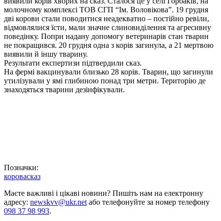
виявили корів хворих на сказ. Сталося це у селі Горбаків, на
молочному комплексі ТОВ СГП “Ім. Воловікова”. 19 грудня
дві корови стали поводитися неадекватно – постійно ревіли,
відмовлялися їсти, мали значне слиновиділення та агресивну
поведінку. Попри надану допомогу ветеринарів стан тварин
не покращився. 20 грудня одна з корів загинула, а 21 мертвою
виявили й іншу тварину.
Результати експертизи підтвердили сказ.
На фермі вакцинували близько 28 корів. Тварин, що загинули
утилізували у ямі глибиною понад три метри. Територію де
знаходяться тварини дезінфікували.
Позначки:
корова
сказ
Маєте важливі і цікаві новини? Пишіть нам на електронну
адресу:
newskvv@ukr.net
або телефонуйте за номер телефону
098 37 98 993
.