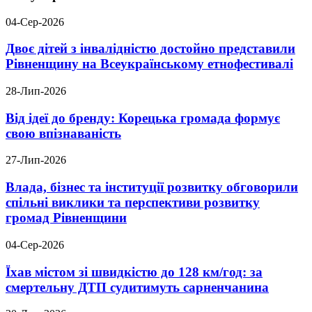
04-Сер-2026
Двоє дітей з інвалідністю достойно представили
Рівненщину на Всеукраїнському етнофестивалі
28-Лип-2026
Від ідеї до бренду: Корецька громада формує
свою впізнаваність
27-Лип-2026
Влада, бізнес та інституції розвитку обговорили
спільні виклики та перспективи розвитку
громад Рівненщини
04-Сер-2026
Їхав містом зі швидкістю до 128 км/год: за
смертельну ДТП судитимуть сарненчанина