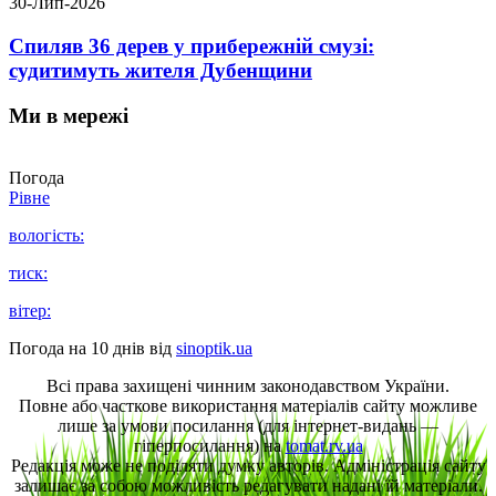
30-Лип-2026
Спиляв 36 дерев у прибережній смузі:
судитимуть жителя Дубенщини
Ми в мережі
Погода
Рівне
вологість:
тиск:
вітер:
Погода на 10 днів від
sinoptik.ua
Всі права захищені чинним законодавством України.
Повне або часткове використання матеріалів сайту можливе
лише за умови посилання (для інтернет-видань —
гіперпосилання) на
tomat.rv.ua
Редакція може не поділяти думку авторів. Адміністрація сайту
залишає за собою можливість редагувати надані їй матеріали.