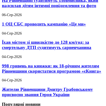
На Рівненщині судитимуть зловмисника, який
надсилав дітям інтимні повідомлення та фото
06-Сер-2026
1 ОЦ СБС проводить кампанію «Це ми»
04-Сер-2026
Їхав містом зі швидкістю до 128 км/год: за
смертельну ДТП судитимуть сарненчанина
04-Сер-2026
998 гривень на книжки: як 18-річним жителям
Рівненщини скористатися програмою «єКнига»
04-Сер-2026
Жителю Рівненщини Дмитру Грабовському
присвоєно звання Героя України
Популярні новини