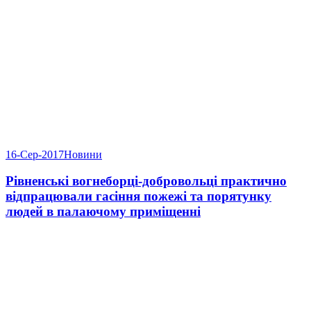
16-Сер-2017
Новини
Рівненські вогнеборці-добровольці практично
відпрацювали гасіння пожежі та порятунку
людей в палаючому приміщенні