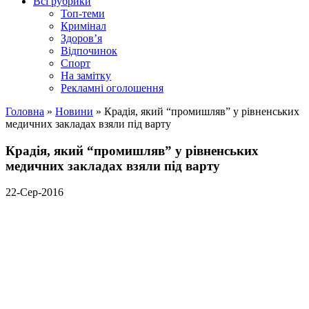
Всі рубрики
Топ-теми
Кримінал
Здоров’я
Відпочинок
Спорт
На замітку
Рекламні оголошення
Головна
»
Новини
»
Крадія, який “промишляв” у рівненських
медичних закладах взяли під варту
Крадія, який “промишляв” у рівненських
медичних закладах взяли під варту
22-Сер-2016