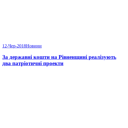
12-Чер-2018
Новини
За державні кошти на Рівненщині реалізують
два патріотичні проекти