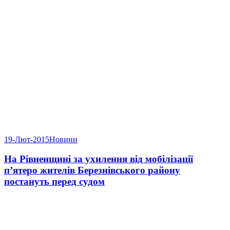
19-Лют-2015
Новини
На Рівненщині за ухилення від мобілізації
п’ятеро жителів Березнівського району
постануть перед судом