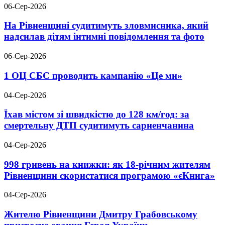
06-Сер-2026
На Рівненщині судитимуть зловмисника, який
надсилав дітям інтимні повідомлення та фото
06-Сер-2026
1 ОЦ СБС проводить кампанію «Це ми»
04-Сер-2026
Їхав містом зі швидкістю до 128 км/год: за
смертельну ДТП судитимуть сарненчанина
04-Сер-2026
998 гривень на книжки: як 18-річним жителям
Рівненщини скористатися програмою «єКнига»
04-Сер-2026
Жителю Рівненщини Дмитру Грабовському