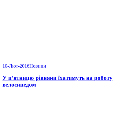
10-Лют-2016
Новини
У п’ятницю рівняни їхатимуть на роботу
велосипедом