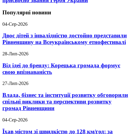
присвоєно звання Героя України
Популярні новини
04-Сер-2026
Двоє дітей з інвалідністю достойно представили
Рівненщину на Всеукраїнському етнофестивалі
28-Лип-2026
Від ідеї до бренду: Корецька громада формує
свою впізнаваність
27-Лип-2026
Влада, бізнес та інституції розвитку обговорили
спільні виклики та перспективи розвитку
громад Рівненщини
04-Сер-2026
Їхав містом зі швидкістю до 128 км/год: за