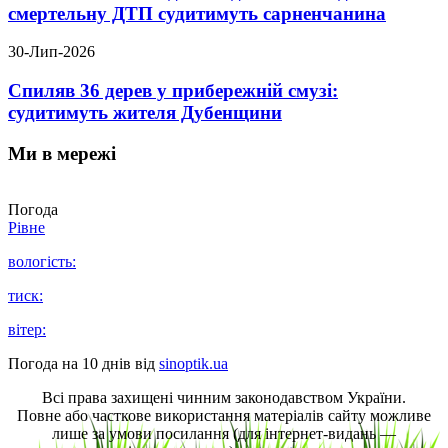
смертельну ДТП судитимуть сарненчанина
30-Лип-2026
Спиляв 36 дерев у прибережній смузі:
судитимуть жителя Дубенщини
Ми в мережі
Погода
Рівне
вологість:
тиск:
вітер:
Погода на 10 днів від
sinoptik.ua
Всі права захищені чинним законодавством України.
Повне або часткове використання матеріалів сайту можливе
лише за умови посилання (для інтернет-видань —