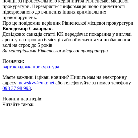
поліції за процесуального керівництва Рівненської місцевої
прокуратури. Перевіряється інформація щодо причетності
підозрюваного до вчинення інших кримінальних
правопорушень.
Про це повідомив керівник Рівненської місцевої прокуратури
Володимир Самардак.
Довідково: санкція статті КК передбачає покарання у вигляді
арешту на строк до 6 місяців або обмеження чи позбавлення
волі на строк до 5 років.
За матеріалами Рівненської місцевої прокуратури
Позначки:
варта
крадіжка
прокуратура
Маєте важливі і цікаві новини? Пишіть нам на електронну
адресу:
newskvv@ukr.net
або телефонуйте за номер телефону
098 37 98 993
.
Новини партнерів:
Читайте також: