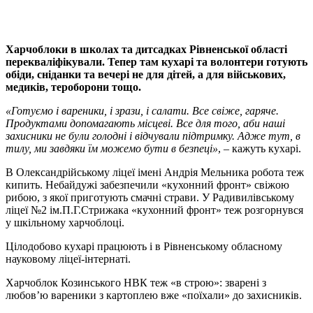
Харчоблоки в школах та дитсадках Рівненської області
перекваліфікували. Тепер там кухарі та волонтери готують
обіди, сніданки та вечері не для дітей, а для військових,
медиків, тероборони тощо.
«Готуємо і вареники, і зрази, і салати. Все свіже, гаряче.
Продуктами допомагають місцеві. Все для того, аби наші
захисники не були голодні і відчували підтримку. Адже тут, в
тилу, ми завдяки їм можемо бути в безпеці»
, – кажуть кухарі.
В Олександрійському ліцеї імені Андрія Мельника робота теж
кипить. Небайдужі забезпечили «кухонний фронт» свіжою
рибою, з якої приготують смачні страви. У Радивилівському
ліцеї №2 ім.П.Г.Стрижака «кухонний фронт» теж розгорнувся
у шкільному харчоблоці.
Цілодобово кухарі працюють і в Рівненському обласному
науковому ліцеї-інтернаті.
Харчоблок Козинського НВК теж «в строю»: зварені з
любов’ю вареники з картоплею вже «поїхали» до захисників.