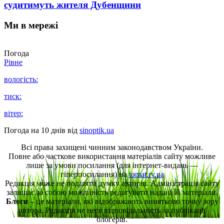
судитимуть жителя Дубенщини
Ми в мережі
Погода
Рівне
вологість:
тиск:
вітер:
Погода на 10 днів від
sinoptik.ua
Всі права захищені чинним законодавством України.
Повне або часткове використання матеріалів сайту можливе
лише за умови посилання (для інтернет-видань —
гіперпосилання) на
tomat.rv.ua
Редакція може не поділяти думку авторів. Адміністрація сайту
залишає за собою можливість редагувати надані їй матеріали.
Блоги
– це матеріали, які відображають винятково точку зору
автора. Редакція не несе відповідальність за публікації
блогерів.