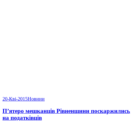
20-Кві-2015
Новини
П’ятеро мешканців Рівненщини поскаржились
на податківців