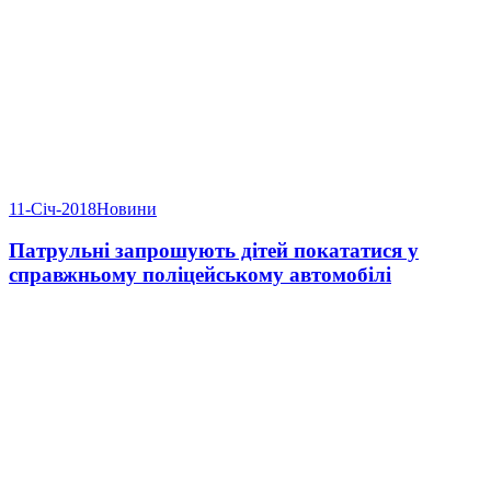
11-Січ-2018
Новини
Патрульні запрошують дітей покататися у
справжньому поліцейському автомобілі