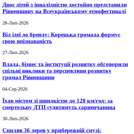
Двоє дітей з інвалідністю достойно представили
Рівненщину на Всеукраїнському етнофестивалі
28-Лип-2026
Від ідеї до бренду: Корецька громада формує
свою впізнаваність
27-Лип-2026
Влада, бізнес та інституції розвитку обговорили
спільні виклики та перспективи розвитку
громад Рівненщини
04-Сер-2026
Їхав містом зі швидкістю до 128 км/год: за
смертельну ДТП судитимуть сарненчанина
30-Лип-2026
Спиляв 36 дерев у прибережній смузі: