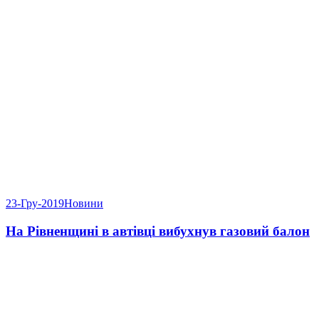
23-Гру-2019
Новини
На Рівненщині в автівці вибухнув газовий балон