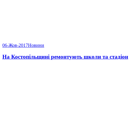
06-Жов-2017
Новини
На Костопільщині ремонтують школи та стадіон