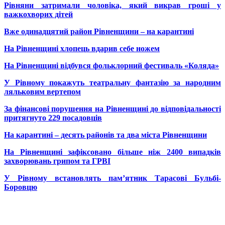
Рівняни затримали чоловіка, який викрав гроші у
важкохворих дітей
Вже одинадцятий район Рівненщини – на карантині
На Рівненщині хлопець вдарив себе ножем
На Рівненщині відбувся фольклорний фестиваль «Коляда»
У Рівному покажуть театральну фантазію за народним
ляльковим вертепом
За фінансові порушення на Рівненщині до відповідальності
притягнуто 229 посадовців
На карантині – десять районів та два міста Рівненщини
На Рівненщині зафіксовано більше ніж 2400 випадків
захворювань грипом та ГРВІ
У Рівному встановлять пам’ятник Тарасові Бульбі-
Боровцю