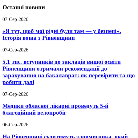
Останні новини
07-Сер-2026
«Я тут, щоб мої рідні були там — у безпеці».
Історія воїна з Рівненщини
07-Сер-2026
5,1 тис. вступників до закладів вищої освіти
Рівненщини отримали рекомендації до
зарахування на бакалаврат: як перевірити та що
робити далі
07-Сер-2026
Медики обласної лікарні проведуть 5-й
благодійний велопробіг
06-Сер-2026
На Рівненщині судитимуть зловмисника, який