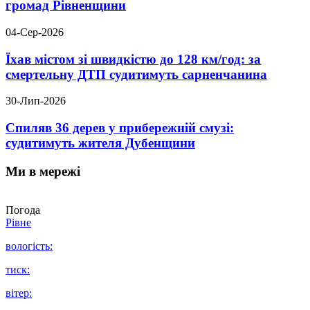
громад Рівненщини
04-Сер-2026
Їхав містом зі швидкістю до 128 км/год: за
смертельну ДТП судитимуть сарненчанина
30-Лип-2026
Спиляв 36 дерев у прибережній смузі:
судитимуть жителя Дубенщини
Ми в мережі
Погода
Рівне
вологість:
тиск:
вітер: