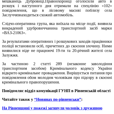
мешканець Дубровиці.Правоохоронці оголосили авто в
розшук і наступного дня отримали на спецлінію «102»
повідомлення, що в лісовому масиві поблизу села
Заслуччязнаходиться схожий автомобіль.
Слідчо-оперативна група, яка виїхала на місце події, виявила
викрадений удубровиччанина транспортний засіб марки
«ВАЗ-21063».
За результатами оперативних і розшукових заходів працівники
поліції встановили осіб, причетних до скоєння злочину. Ними
виявилися ніде не працюючі 19-ти та 20-річний жителі села
Залужжя.
За частиною 2 статті 289 (незаконне заволодіння
транспортним засобом) Кримінального кодексу України
відкрито кримінальне провадження. Вирішується питання про
повідомлення обом молодим чоловікам про підозру в скоєнні
кримінального правопорушення.
Повідомляє відділ комунікації
ГУНП
в Рівненській області
Читайте також у
“Новинах по-рівненськи”
:
На Рівненщині у пожежі загинули чоловік з дружиною