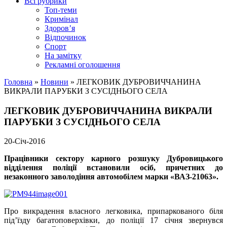
Всі рубрики
Топ-теми
Кримінал
Здоров’я
Відпочинок
Спорт
На замітку
Рекламні оголошення
Головна
»
Новини
»
ЛЕГКОВИК ДУБРОВИЧЧАНИНА
ВИКРАЛИ ПАРУБКИ З СУСІДНЬОГО СЕЛА
ЛЕГКОВИК ДУБРОВИЧЧАНИНА ВИКРАЛИ
ПАРУБКИ З СУСІДНЬОГО СЕЛА
20-Січ-2016
Працівники сектору карного розшуку Дубровицького
відділення поліції встановили осіб, причетних
до
незаконного заволодіння автомобілем марки «ВАЗ-21063».
Про викрадення власного легковика, припаркованого біля
під’їзду багатоповерхівки, до поліції 17 січня звернувся