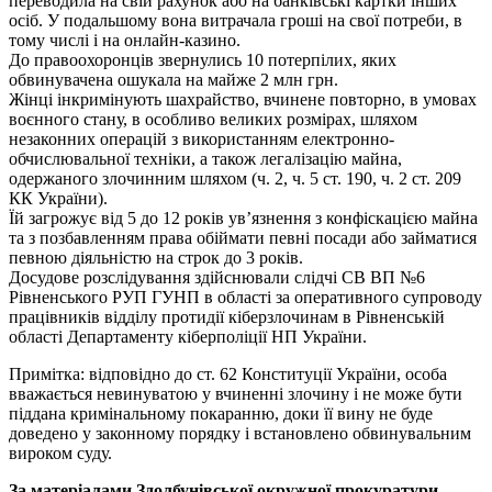
переводила на свій рахунок або на банківські картки інших
осіб. У подальшому вона витрачала гроші на свої потреби, в
тому числі і на онлайн-казино.
До правоохоронців звернулись 10 потерпілих, яких
обвинувачена ошукала на майже 2 млн грн.
Жінці інкримінують шахрайство, вчинене повторно, в умовах
воєнного стану, в особливо великих розмірах, шляхом
незаконних операцій з використанням електронно-
обчислювальної техніки, а також легалізацію майна,
одержаного злочинним шляхом (ч. 2, ч. 5 ст. 190, ч. 2 ст. 209
КК України).
Їй загрожує від 5 до 12 років ув’язнення з конфіскацією майна
та з позбавленням права обіймати певні посади або займатися
певною діяльністю на строк до 3 років.
Досудове розслідування здійснювали слідчі СВ ВП №6
Рівненського РУП ГУНП в області за оперативного супроводу
працівників відділу протидії кіберзлочинам в Рівненській
області Департаменту кіберполіції НП України.
Примітка: відповідно до ст. 62 Конституції України, особа
вважається невинуватою у вчиненні злочину і не може бути
піддана кримінальному покаранню, доки її вину не буде
доведено у законному порядку і встановлено обвинувальним
вироком суду.
За матеріалами Здолбунівської окружної прокуратури