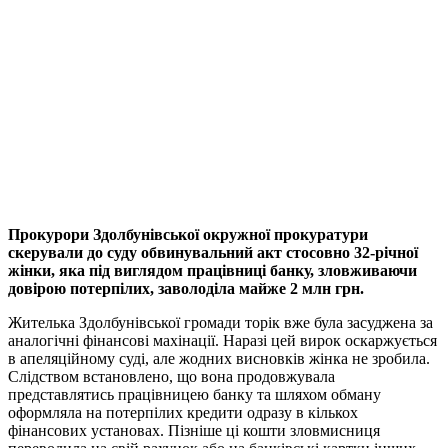
Прокурори Здолбунівської окружної прокуратури
скерували до суду обвинувальний акт стосовно 32-річної
жінки, яка під виглядом працівниці банку, зловживаючи
довірою потерпілих, заволоділа майже 2 млн грн.
Жителька Здолбунівської громади торік вже була засуджена за
аналогічні фінансові махінації. Наразі цей вирок оскаржується
в апеляційному суді, але жодних висновків жінка не зробила.
Слідством встановлено, що вона продовжувала
представлятись працівницею банку та шляхом обману
оформляла на потерпілих кредити одразу в кількох
фінансових установах. Пізніше ці кошти зловмисниця