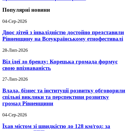
Популярні новини
04-Сер-2026
Двоє дітей з інвалідністю достойно представили
Рівненщину на Всеукраїнському етнофестивалі
28-Лип-2026
Від ідеї до бренду: Корецька громада формує
свою впізнаваність
27-Лип-2026
Влада, бізнес та інституції розвитку обговорили
спільні виклики та перспективи розвитку
громад Рівненщини
04-Сер-2026
Їхав містом зі швидкістю до 128 км/год: за