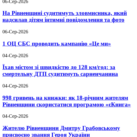
06-Сер-2026
На Рівненщині судитимуть зловмисника, який
надсилав дітям інтимні повідомлення та фото
06-Сер-2026
1 ОЦ СБС проводить кампанію «Це ми»
04-Сер-2026
Їхав містом зі швидкістю до 128 км/год: за
смертельну ДТП судитимуть сарненчанина
04-Сер-2026
998 гривень на книжки: як 18-річним жителям
Рівненщини скористатися програмою «єКнига»
04-Сер-2026
Жителю Рівненщини Дмитру Грабовському
присвоєно звання Героя України