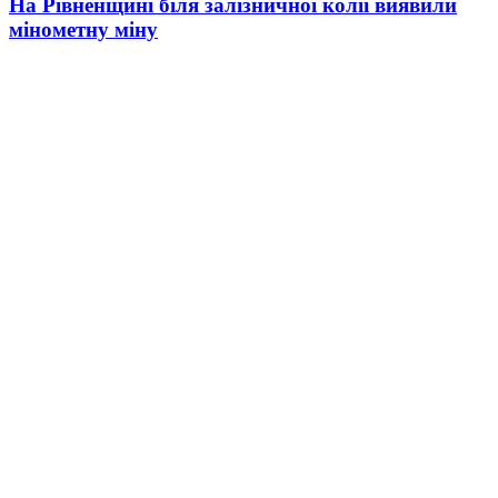
На Рівненщині біля залізничної колії виявили
мінометну міну