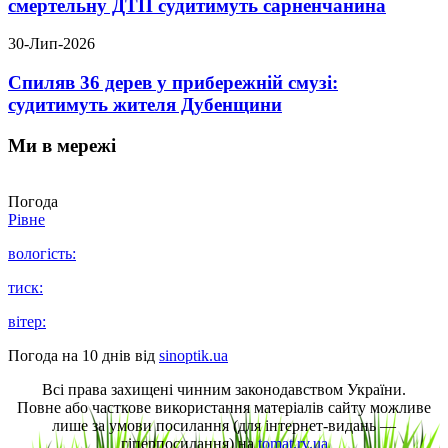
смертельну ДТП судитимуть сарненчанина
30-Лип-2026
Спиляв 36 дерев у прибережній смузі:
судитимуть жителя Дубенщини
Ми в мережі
Погода
Рівне
вологість:
тиск:
вітер:
Погода на 10 днів від
sinoptik.ua
Всі права захищені чинним законодавством України.
Повне або часткове використання матеріалів сайту можливе
лише за умови посилання (для інтернет-видань —
гіперпосилання) на
tomat.rv.ua