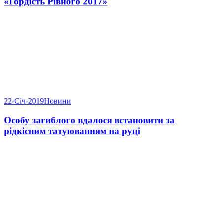
«Гордість Рівного 2017»
22-Січ-2019
Новини
Особу загиблого вдалося встановити за
рідкісним татуюванням на руці