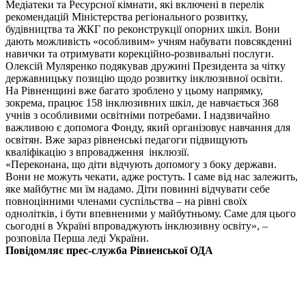
Медіатеки та Ресурсної кімнати, які включені в перелік
рекомендацій Міністерства регіонального розвитку,
будівництва та ЖКГ по реконструкції опорних шкіл. Вони
дають можливість «особливим» учням набувати повсякденні
навички та отримувати корекційно-розвивальні послуги.
Олексій
Муляренко подякував дружині Президента за чітку
державницьку позицію щодо розвитку інклюзивної освіти.
На Рівненщині вже багато зроблено у цьому напрямку,
зокрема, працює 158 інклюзивних шкіл, де навчається 368
учнів з особливими освітніми потребами. І надзвичайно
важливою є допомога Фонду, який організовує навчання для
освітян. Вже зараз рівненські педагоги підвищують
кваліфікацію з впровадження інклюзії.
«Переконана, що діти відчують допомогу з боку держави.
Вони не можуть чекати, адже ростуть. І саме від нас залежить,
яке майбутнє ми їм надамо. Діти повинні відчувати себе
повноцінними членами суспільства – на рівні своїх
однолітків, і бути впевненими у майбутньому. Саме для цього
сьогодні в Україні впроваджують інклюзивну освіту», –
розповіла Перша леді України.
Повідомляє прес-служба Рівненської ОДА