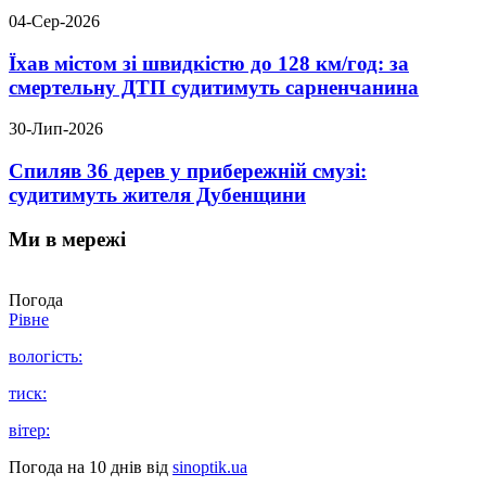
04-Сер-2026
Їхав містом зі швидкістю до 128 км/год: за
смертельну ДТП судитимуть сарненчанина
30-Лип-2026
Спиляв 36 дерев у прибережній смузі:
судитимуть жителя Дубенщини
Ми в мережі
Погода
Рівне
вологість:
тиск:
вітер:
Погода на 10 днів від
sinoptik.ua