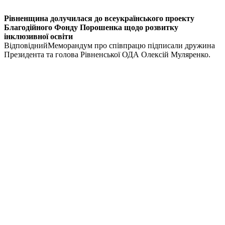
Р
івненщина
долучилася до всеукраїнського проекту
Благодійного Фонду Порошенка щодо розвитку
і
нклюзивної
освіти
Відповідний
Меморандум про співпрацю підписали д
ружина
Президента та голова Рівненської ОДА Олексій Муляренко.