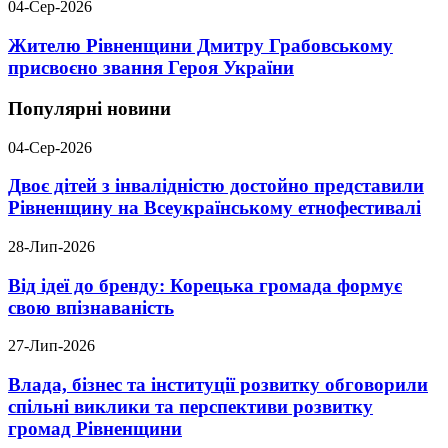
04-Сер-2026
Жителю Рівненщини Дмитру Грабовському
присвоєно звання Героя України
Популярні новини
04-Сер-2026
Двоє дітей з інвалідністю достойно представили
Рівненщину на Всеукраїнському етнофестивалі
28-Лип-2026
Від ідеї до бренду: Корецька громада формує
свою впізнаваність
27-Лип-2026
Влада, бізнес та інституції розвитку обговорили
спільні виклики та перспективи розвитку
громад Рівненщини