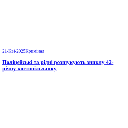
21-Кві-2025
Кримінал
Поліцейські та рідні розшукують зниклу 42-
річну костопільчанку