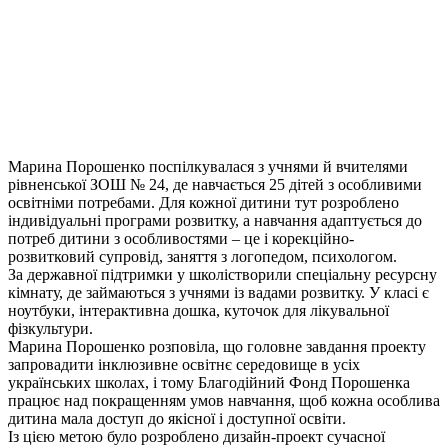
Марина Порошенко
поспілкувалася
з учнями й вчителями
рівненської ЗОШ № 24, де навчається 25 дітей з особливими
освітніми потребами. Для кожної дитини тут розроблено
індивідуальні програми розвитку, а навчання адаптується до
потреб дитини з особливостями – це і корекційно-
розвитковий супровід, заняття з логопедом, психологом.
За державної підтримки у
школі
створили спеціальну ресурсну
кімнату, де займаються з учнями із вадами розвитку. У класі є
ноутбуки, інтерактивна дошка, куточок для лікувальної
фізкультури.
Марина Порошенко розповіла, що головне завдання проекту
запровадити інклюзивне освітнє середовище в усіх
українських школах, і тому Благодійний Фонд Порошенка
працює над покращенням умов навчання, щоб кожна особлива
дитина мала доступ до якісної і доступної освіти.
Із
цією метою було розроблено дизайн-проект сучасної