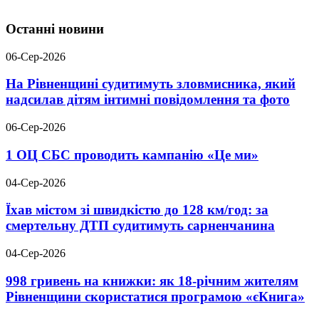
Останні новини
06-Сер-2026
На Рівненщині судитимуть зловмисника, який
надсилав дітям інтимні повідомлення та фото
06-Сер-2026
1 ОЦ СБС проводить кампанію «Це ми»
04-Сер-2026
Їхав містом зі швидкістю до 128 км/год: за
смертельну ДТП судитимуть сарненчанина
04-Сер-2026
998 гривень на книжки: як 18-річним жителям
Рівненщини скористатися програмою «єКнига»