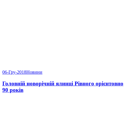
06-Гру-2018
Новини
Головній новорічній ялинці Рівного орієнтовно
90 років