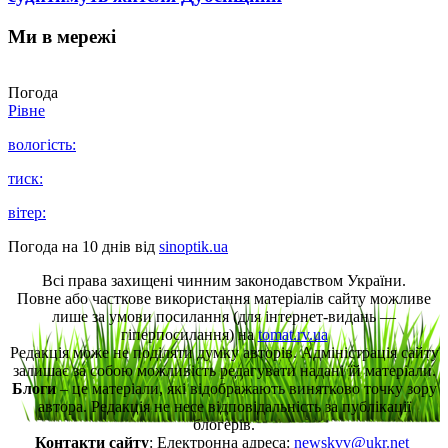
Ми в мережі
Погода
Рівне
вологість:
тиск:
вітер:
Погода на 10 днів від
sinoptik.ua
Всі права захищені чинним законодавством України.
Повне або часткове використання матеріалів сайту можливе
лише за умови посилання (для інтернет-видань —
гіперпосилання) на
tomat.rv.ua
Редакція може не поділяти думку авторів. Адміністрація сайту
залишає за собою можливість редагувати надані їй матеріали.
Блоги
– це матеріали, які відображають винятково точку зору
автора. Редакція не несе відповідальність за публікації
блогерів.
Контакти сайту
: Електронна адреса:
newskvv@ukr.net