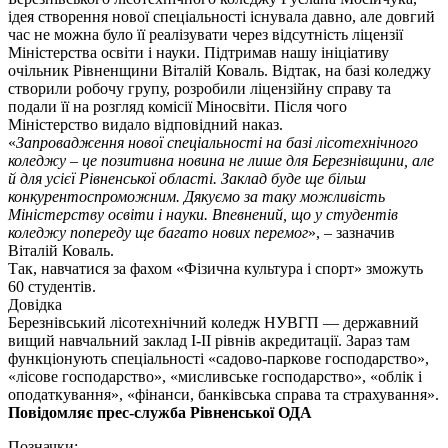
ідея створення нової спеціальності існувала давно, але довгий
час не можна було її реалізувати через відсутність ліцензії
Міністерства освіти і науки. Підтримав нашу ініціативу
очільник Рівненщини Віталій Коваль. Відтак, на базі коледжу
створили робочу групу, розробили ліцензійну справу та
подали її на розгляд комісії Міносвіти. Після чого
Міністерство видало відповідний наказ.
«
Запровадження нової спеціальності на базі лісотехнічного
коледжу – це позитивна новина не лише для Березнівщини, але
й для усієї Рівненської області. Заклад буде ще більш
конкурентоспроможним. Дякуємо за таку можливість
Міністерству освіти і науки. Впевнений, що у студентів
коледжу попереду ще багато нових перемог
», – зазначив
Віталій Коваль.
Так, навчатися за фахом «Фізична культура і спорт» зможуть
60 студентів.
Довідка
Березнівський лісотехнічний коледж НУВГП — державний
вищий навчальний заклад І-ІІ рівнів акредитації. Зараз там
функціонують спеціальності «садово-паркове господарство»,
«лісове господарство», «мисливське господарство», «облік і
оподаткування», «фінанси, банківська справа та страхування».
Повідомляє прес-служба Рівненської ОДА
Позначки: