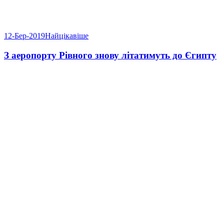
12-Бер-2019
Найцікавіше
З аеропорту Рівного знову літатимуть до Єгипту