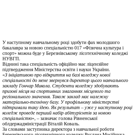
У наступному навчальному році здобути фах молодшого
бакалавра за новою спеціальністю 017 «Фізична культура і
спорт» можна буде у Березнівському лісотехнічному коледжі
НУВГП.
Віднині така спеціальність офіційно має ліцензійне
підтвердження Міністерства освіти і науки України.
«
З ініціативою про відкриття на базі коледжу нової
спеціальності до мене звернувся директор цього навчального
закладу Гончар Микола. Студенти коледжу здобувають
призові місця на спортивних змаганнях місцевого та
регіонального значення. Також заклад має належну
матеріально-технічну базу. У профільному міністерстві
підтримали таку ідею. Як результат – уже у наступному році
коледж проведе перший набір абітурієнтів за новою
спеціальністю
», – зазначає голова Рівненської
облдержадміністрації Віталій Коваль.
За словами заступника директора з навчальної роботи
Березнівського лісотехнічного коледжу Руслана Мосійчука,