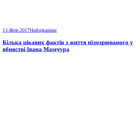
13-Жов-2017
Найцікавіше
Кілька цікавих фактів з життя підозрюваного у
вбивстві Івана Мамчура