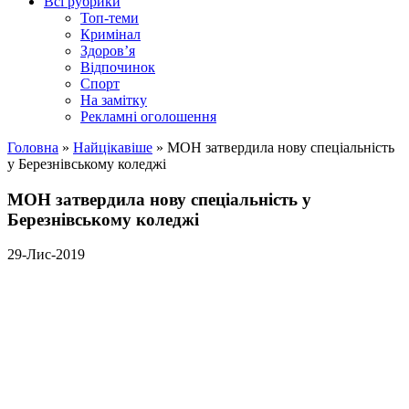
Всі рубрики
Топ-теми
Кримінал
Здоров’я
Відпочинок
Спорт
На замітку
Рекламні оголошення
Головна
»
Найцікавіше
»
МОН затвердила нову спеціальність
у Березнівському коледжі
МОН затвердила нову спеціальність у
Березнівському коледжі
29-Лис-2019