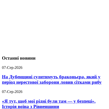
Останні новини
07-Сер-2026
На Дубенщині судитимуть браконьєра, який у
період нерестової заборони ловив сітками рибу
07-Сер-2026
«Я тут, щоб мої рідні були там — у безпеці».
Історія воїна з Рівненщини