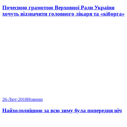
Почесною грамотою Верховної Ради України
хочуть відзначити головного лікаря та «кіборга»
26-Лют-2018
Новини
Найхолоднішою за всю зиму була попередня ніч