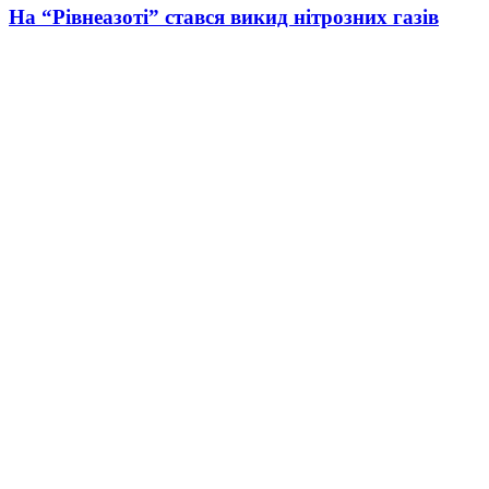
На “Рівнеазоті” стався викид нітрозних газів