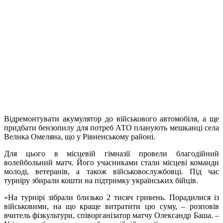
Відремонтувати акумулятор до військового автомобіля, а ще
придбати бензопилу для потреб АТО планують мешканці села
Велика Омеляна, що у Рівненському районі.
Для цього в місцевій гімназії провели благодійний
волейбольний матч. Його учасниками стали місцеві команди
молоді, ветеранів, а також військовослужбовці. Під час
турніру збирали кошти на підтримку українських бійців.
«На турнірі зібрали близько 2 тисяч гривень. Порадилися із
військовими, на що краще витратити цю суму, – розповів
вчитель фізкультури, співорганізатор матчу Олександр Баша. –