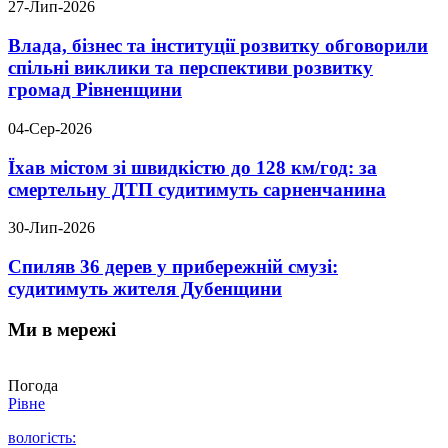
27-Лип-2026
Влада, бізнес та інституції розвитку обговорили
спільні виклики та перспективи розвитку
громад Рівненщини
04-Сер-2026
Їхав містом зі швидкістю до 128 км/год: за
смертельну ДТП судитимуть сарненчанина
30-Лип-2026
Спиляв 36 дерев у прибережній смузі:
судитимуть жителя Дубенщини
Ми в мережі
Погода
Рівне
вологість: