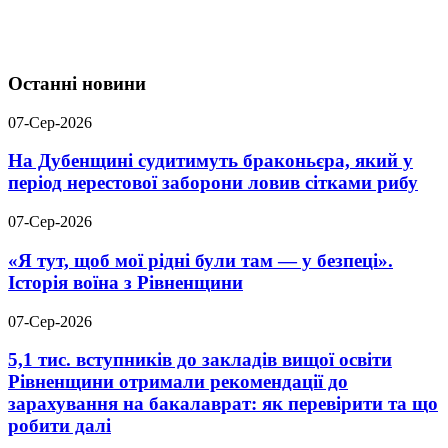
Останні новини
07-Сер-2026
На Дубенщині судитимуть браконьєра, який у
період нерестової заборони ловив сітками рибу
07-Сер-2026
«Я тут, щоб мої рідні були там — у безпеці».
Історія воїна з Рівненщини
07-Сер-2026
5,1 тис. вступників до закладів вищої освіти
Рівненщини отримали рекомендації до
зарахування на бакалаврат: як перевірити та що
робити далі