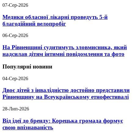
07-Сер-2026
Медики обласної лікарні проведуть 5-й
благодійний велопробіг
06-Сер-2026
На Рівненщині судитимуть зловмисника, який
надсилав дітям інтимні повідомлення та фото
Популярні новини
04-Сер-2026
Двоє дітей з інвалідністю достойно представили
Рівненщину на Всеукраїнському етнофестивалі
28-Лип-2026
Від ідеї до бренду: Корецька громада формує
свою впізнаваність