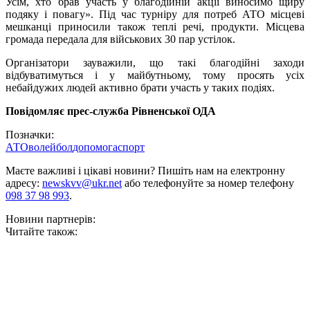
Усім, хто брав участь у благодійній акції виносимо щиру
подяку і повагу». Під час турніру для потреб АТО місцеві
мешканці приносили також теплі речі, продукти. Місцева
громада передала для військових 30 пар устілок.
Організатори зауважили, що такі благодійні заходи
відбуватимуться і у майбутньому, тому просять усіх
небайдужих людей активно брати участь у таких подіях.
Повідомляє прес-служба Рівненської ОДА
Позначки:
АТО
волейбол
допомога
спорт
Маєте важливі і цікаві новини? Пишіть нам на електронну
адресу:
newskvv@ukr.net
або телефонуйте за номер телефону
098 37 98 993
.
Новини партнерів:
Читайте також: