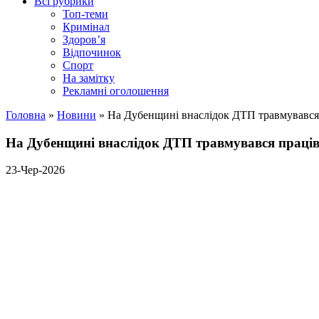
Всі рубрики
Топ-теми
Кримінал
Здоров’я
Відпочинок
Спорт
На замітку
Рекламні оголошення
Головна
»
Новини
»
На Дубенщині внаслідок ДТП травмувався
На Дубенщині внаслідок ДТП травмувався праці
23-Чер-2026