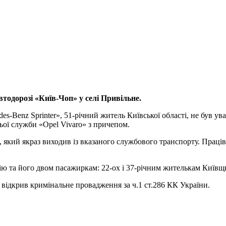
втодорозі «Київ-Чоп» у селі Привільне.
es-Benz Sprinter», 51-річний житель Київської області, не був 
ьої служби «Opel Vivaro» з причепом.
, який якраз виходив із вказаного службового транспорту. Прац
ію та його двом пасажиркам: 22-ох і 37-річним жителькам Київщи
відкрив кримінальне провадження за ч.1 ст.286 КК України.