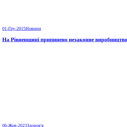
01-Гру-2015
Новини
На Рівненщині припинено незаконне виробництво
06-Жов-2023
Здоров'я