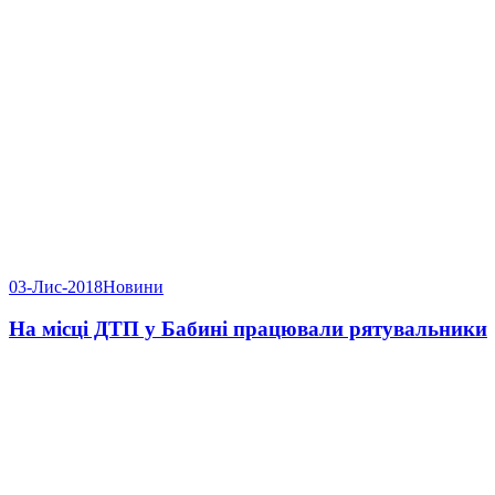
03-Лис-2018
Новини
На місці ДТП у Бабині працювали рятувальники