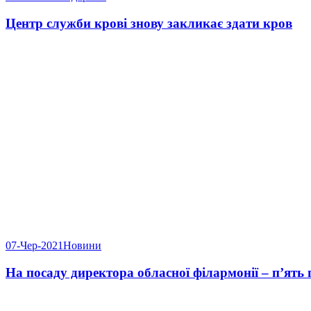
Центр служби крові знову закликає здати кров
07-Чер-2021
Новини
На посаду директора обласної філармонії – п’ять 