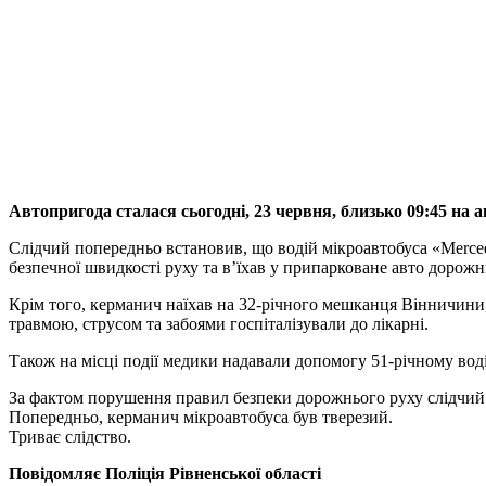
Автопригода сталася сьогодні, 23 червня, близько 09:45 на а
Слідчий попередньо встановив, що водій мікроавтобуса «Merced
безпечної швидкості руху та в’їхав у припарковане авто дорожн
Крім того, керманич наїхав на 32-річного мешканця Вінничини
травмою, струсом та забоями госпіталізували до лікарні.
Також на місці події медики надавали допомогу 51-річному вод
За фактом порушення правил безпеки дорожнього руху слідчий 
Попередньо, керманич мікроавтобуса був тверезий.
Триває слідство.
Повідомляє Поліція Рівненської області