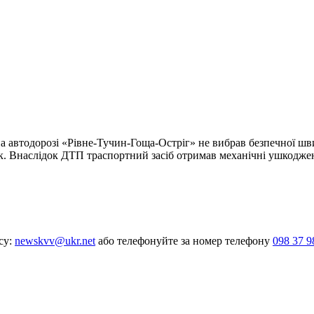
а автодорозі «Рівне-Тучин-Гоща-Остріг» не вибрав безпечної шви
. Внаслідок ДТП траспортний засіб отримав механічні ушкодження
су:
newskvv@ukr.net
або телефонуйте за номер телефону
098 37 9