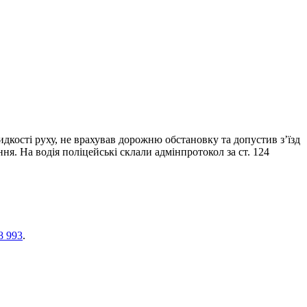
дкості руху, не врахував дорожню обстановку та допустив з’їзд
. На водія поліцейські склали адмінпротокол за ст. 124
8 993
.