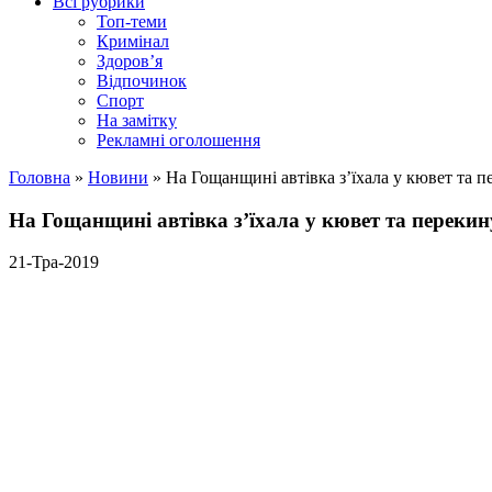
Всі рубрики
Топ-теми
Кримінал
Здоров’я
Відпочинок
Спорт
На замітку
Рекламні оголошення
Головна
»
Новини
»
На Гощанщині автівка з’їхала у кювет та п
На Гощанщині автівка з’їхала у кювет та переки
21-Тра-2019