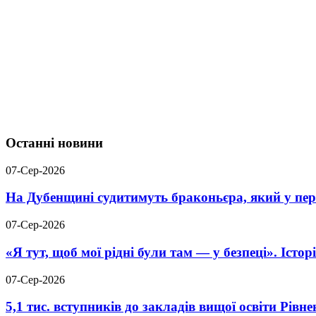
Останні новини
07-Сер-2026
На Дубенщині судитимуть браконьєра, який у пері
07-Сер-2026
«Я тут, щоб мої рідні були там — у безпеці». Істо
07-Сер-2026
5,1 тис. вступників до закладів вищої освіти Рів