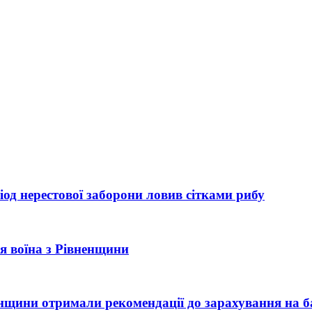
од нерестової заборони ловив сітками рибу
рія воїна з Рівненщини
ненщини отримали рекомендації до зарахування на б