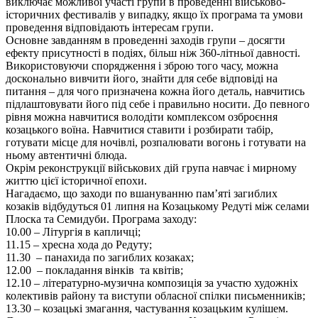
виключає можливої участі групи в проведенні військово-
історичних фестивалів у випадку, якщо їх програма та умови
проведення відповідають інтересам групи.
Основне завданням в проведенні заходів групи – досягти
ефекту присутності в подіях, більш ніж 360-літньої давності.
Використовуючи спорядження і зброю того часу, можна
досконально вивчити його, знайти для себе відповіді на
питання – для чого призначена кожна його деталь, навчитись
підлаштовувати його під себе і правильно носити. До певного
рівня можна навчитися володіти комплексом озброєння
козацького воїна. Навчитися ставити і розбирати табір,
готувати місце для ночівлі, розпалювати вогонь і готувати на
ньому автентичні блюда.
Окрім реконструкції військових дій група навчає і мирному
життю цієї історичної епохи.
Нагадаємо, що заходи по вшануванню пам’яті загиблих
козаків відбудуться 01 липня на Козацькому Редуті між селами
Плоска та Семидуби. Програма заходу:
10.00 – Літургія в капличці;
11.15 – хресна хода до Редуту;
11.30 – панахида по загиблих козаках;
12.00 – покладання вінків та квітів;
12.10 – літературно-музична композиція за участю художніх
колективів району та виступи обласної спілки письменників;
13.30 – козацькі змагання, частування козацьким кулішем.