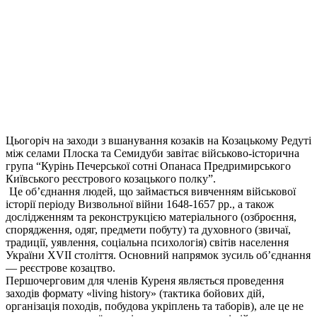
Цьогоріч на заходи з вшанування козаків на Козацькому Редуті
між селами Плоска та Семидуби завітає військово-історична
група “Курінь Печерської сотні Опанаса Предримирського
Київського реєстрового козацького полку”.
Це об’єднання людей, що займається вивченням військової
історії періоду Визвольної війни 1648-1657 рр., а також
дослідженням та реконструкцією матеріального (озброєння,
спорядження, одяг, предмети побуту) та духовного (звичаї,
традиції, уявлення, соціальна психологія) світів населення
України XVII століття. Основний напрямок зусиль об’єднання
— реєстрове козацтво.
Першочерговим для членів Куреня являється проведення
заходів формату «living history» (тактика бойових дій,
організація походів, побудова укріплень та таборів), але це не