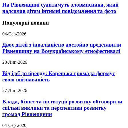
На Рівненщині судитимуть зловмисника, який
надсилав дітям інтимні повідомлення та фото
Популярні новини
04-Сер-2026
Двоє дітей з інвалідністю достойно представили
Рівненщину на Всеукраїнському етнофестивалі
28-Лип-2026
Від ідеї до бренду: Корецька громада формує
свою впізнаваність
27-Лип-2026
Влада, бізнес та інституції розвитку обговорили
спільні виклики та перспективи розвитку
громад Рівненщини
04-Сер-2026