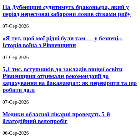
На Дубенщині судитимуть браконьєра, який у
період нерестової заборони ловив сітками рибу
07-Сер-2026
«Я тут, щоб мої рідні були там — у безпеці».
Історія воїна з Рівненщини
07-Сер-2026
5,1 тис. вступників до закладів вищої освіти
Рівненщини отримали рекомендації до
зарахування на бакалаврат: як перевірити та що
робити далі
07-Сер-2026
Медики обласної лікарні проведуть 5-й
благодійний велопробіг
06-Сер-2026