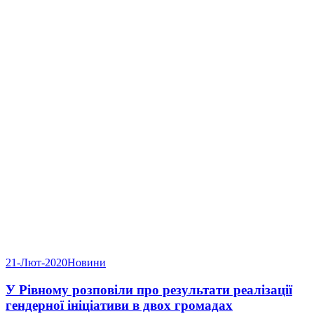
21-Лют-2020
Новини
У Рівному розповіли про результати реалізації
гендерної ініціативи в двох громадах