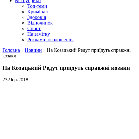
Всі рубрики
Топ-теми
Кримінал
Здоров’я
Відпочинок
Спорт
На замітку
Рекламні оголошення
Головна
»
Новини
»
На Козацький Редут приїдуть справжні
козаки
На Козацький Редут приїдуть справжні козаки
23-Чер-2018