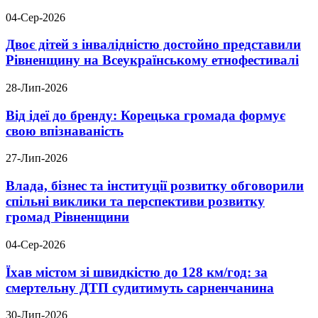
04-Сер-2026
Двоє дітей з інвалідністю достойно представили
Рівненщину на Всеукраїнському етнофестивалі
28-Лип-2026
Від ідеї до бренду: Корецька громада формує
свою впізнаваність
27-Лип-2026
Влада, бізнес та інституції розвитку обговорили
спільні виклики та перспективи розвитку
громад Рівненщини
04-Сер-2026
Їхав містом зі швидкістю до 128 км/год: за
смертельну ДТП судитимуть сарненчанина
30-Лип-2026