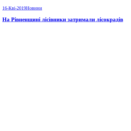
16-Кві-2019
Новини
На Рівненщині лісівники затримали лісокрадів