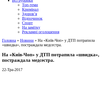
Всі рубрики
Топ-теми
Кримінал
Здоров’я
Відпочинок
Спорт
На замітку
Рекламні оголошення
Головна
»
Новини
»
На «Київ-Чоп» у ДТП потрапила
«швидка», постраждала медсестра.
На «Київ-Чоп» у ДТП потрапила «швидка»,
постраждала медсестра.
22-Тра-2017