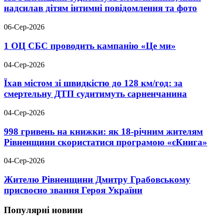
надсилав дітям інтимні повідомлення та фото
06-Сер-2026
1 ОЦ СБС проводить кампанію «Це ми»
04-Сер-2026
Їхав містом зі швидкістю до 128 км/год: за
смертельну ДТП судитимуть сарненчанина
04-Сер-2026
998 гривень на книжки: як 18-річним жителям
Рівненщини скористатися програмою «єКнига»
04-Сер-2026
Жителю Рівненщини Дмитру Грабовському
присвоєно звання Героя України
Популярні новини