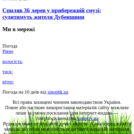
Спиляв 36 дерев у прибережній смузі:
судитимуть жителя Дубенщини
Ми в мережі
Погода
Рівне
вологість:
тиск:
вітер:
Погода на 10 днів від
sinoptik.ua
Всі права захищені чинним законодавством України.
Повне або часткове використання матеріалів сайту можливе
лише за умови посилання (для інтернет-видань —
гіперпосилання) на
tomat.rv.ua
Редакція може не поділяти думку авторів. Адміністрація сайту
залишає за собою можливість редагувати надані їй матеріали.