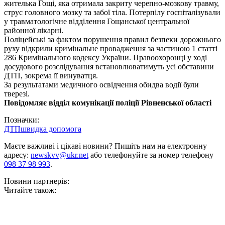
жителька Гощі, яка отримала закриту черепно-мозкову травму,
струс головного мозку та забої тіла. Потерпілу госпіталізували
у травматологічне відділення Гощанської центральної
районної лікарні.
Поліцейські за фактом порушення правил безпеки дорожнього
руху відкрили кримінальне провадження за частиною 1 статті
286 Кримінального кодексу України. Правоохоронці у ході
досудового розслідування встановлюватимуть усі обставини
ДТП, зокрема її винуватця.
За результатами медичного освідчення обидва водії були
тверезі.
Повідомляє відділ комунікації поліції Рівненської області
Позначки:
ДТП
швидка допомога
Маєте важливі і цікаві новини? Пишіть нам на електронну
адресу:
newskvv@ukr.net
або телефонуйте за номер телефону
098 37 98 993
.
Новини партнерів:
Читайте також: