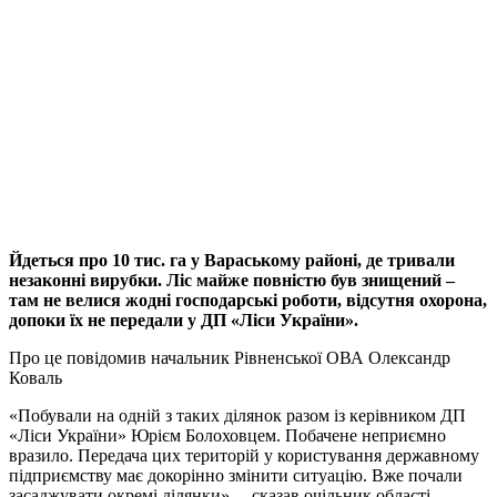
Йдеться про 10 тис. га у Вараському районі, де тривали
незаконні вирубки. Ліс майже повністю був знищений –
там не велися жодні господарські роботи, відсутня охорона,
допоки їх не передали у ДП «Ліси України».
Про це повідомив начальник Рівненської ОВА Олександр
Коваль
«Побували на одній з таких ділянок разом із керівником ДП
«Ліси України» Юрієм Болоховцем. Побачене неприємно
вразило. Передача цих територій у користування державному
підприємству має докорінно змінити ситуацію. Вже почали
засаджувати окремі ділянки», – сказав очільник області.