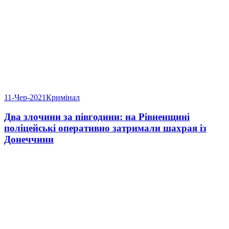
11-Чер-2021
Кримінал
Два злочини за півгодини: на Рівненщині
поліцейські оперативно затримали шахрая із
Донеччини