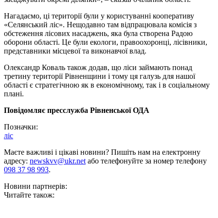
Нагадаємо, ці території були у користуванні кооперативу
«Селянський ліс». Нещодавно там відпрацювала комісія з
обстеження лісових насаджень, яка була створена Радою
оборони області. Це були екологи, правоохоронці, лісівники,
представники місцевої та виконавчої влад.
Олександр Коваль також додав, що ліси займають понад
третину території Рівненщини і тому ця галузь для нашої
області є стратегічною як в економічному, так і в соціальному
плані.
Повідомляє пресслужба Рівненської ОДА
Позначки:
ліс
Маєте важливі і цікаві новини? Пишіть нам на електронну
адресу:
newskvv@ukr.net
або телефонуйте за номер телефону
098 37 98 993
.
Новини партнерів:
Читайте також: