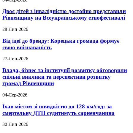
Двоє дітей з інвалідністю достойно представили
Рівненщину на Всеукраїнському етнофестивалі
28-Лип-2026
Від ідеї до бренду: Корецька громада формує
свою впізнаваність
27-Лип-2026
Влада, бізнес та інституції розвитку обговорили
спільні виклики та перспективи розвитку
громад Рівненщини
04-Сер-2026
Їхав містом зі швидкістю до 128 км/год: за
смертельну ДТП судитимуть сарненчанина
30-Лип-2026