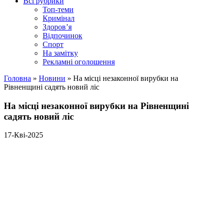
Всі рубрики
Топ-теми
Кримінал
Здоров’я
Відпочинок
Спорт
На замітку
Рекламні оголошення
Головна
»
Новини
»
На місці незаконної вирубки на
Рівненщині садять новий ліс
На місці незаконної вирубки на Рівненщині
садять новий ліс
17-Кві-2025