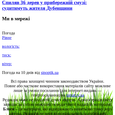
Спиляв 36 дерев у прибережній смузі:
судитимуть жителя Дубенщини
Ми в мережі
Погода
Рівне
вологість:
тиск:
вітер:
Погода на 10 днів від
sinoptik.ua
Всі права захищені чинним законодавством України.
Повне або часткове використання матеріалів сайту можливе
лише за умови посилання (для інтернет-видань —
гіперпосилання) на
tomat.rv.ua
Редакція може не поділяти думку авторів. Адміністрація сайту
залишає за собою можливість редагувати надані їй матеріали.
Блоги
– це матеріали, які відображають винятково точку зору
автора. Редакція не несе відповідальність за публікації