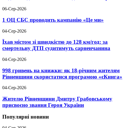
06-Сер-2026
1 ОЦ СБС проводить кампанію «Це ми»
04-Сер-2026
Їхав містом зі швидкістю до 128 км/год: за
смертельну ДТП судитимуть сарненчанина
04-Сер-2026
998 гривень на книжки: як 18-річним жителям
Рівненщини скористатися програмою «єКнига»
04-Сер-2026
Жителю Рівненщини Дмитру Грабовському
присвоєно звання Героя України
Популярні новини
04-Сер-2026