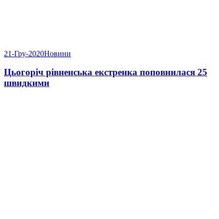
21-Гру-2020
Новини
Цьогоріч рівненська екстренка поповнилася 25
швидкими