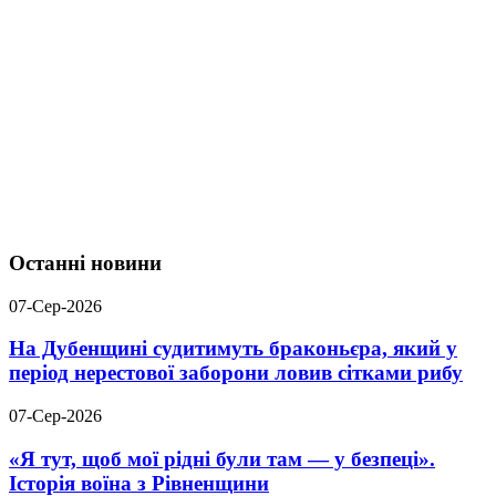
Останні новини
07-Сер-2026
На Дубенщині судитимуть браконьєра, який у
період нерестової заборони ловив сітками рибу
07-Сер-2026
«Я тут, щоб мої рідні були там — у безпеці».
Історія воїна з Рівненщини