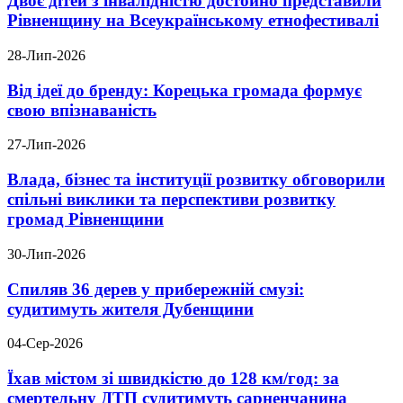
Двоє дітей з інвалідністю достойно представили
Рівненщину на Всеукраїнському етнофестивалі
28-Лип-2026
Від ідеї до бренду: Корецька громада формує
свою впізнаваність
27-Лип-2026
Влада, бізнес та інституції розвитку обговорили
спільні виклики та перспективи розвитку
громад Рівненщини
30-Лип-2026
Спиляв 36 дерев у прибережній смузі:
судитимуть жителя Дубенщини
04-Сер-2026
Їхав містом зі швидкістю до 128 км/год: за
смертельну ДТП судитимуть сарненчанина