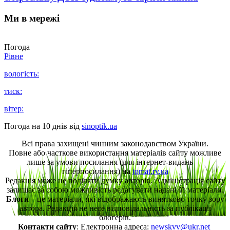
Ми в мережі
Погода
Рівне
вологість:
тиск:
вітер:
Погода на 10 днів від
sinoptik.ua
Всі права захищені чинним законодавством України.
Повне або часткове використання матеріалів сайту можливе
лише за умови посилання (для інтернет-видань —
гіперпосилання) на
tomat.rv.ua
Редакція може не поділяти думку авторів. Адміністрація сайту
залишає за собою можливість редагувати надані їй матеріали.
Блоги
– це матеріали, які відображають винятково точку зору
автора. Редакція не несе відповідальність за публікації
блогерів.
Контакти сайту
: Електронна адреса:
newskvv@ukr.net