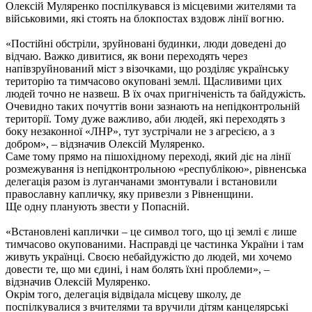
Олексій Муляренко поспілкувався із місцевими жителями та
військовими, які стоять на блокпостах вздовж лінії вогню.
«Постійні обстріли, зруйновані будинки, люди доведені до
відчаю. Важко дивитися, як вони переходять через
напівзруйнований міст з візочками, що розділяє українську
територію та тимчасово окуповані землі. Щасливими цих
людей точно не назвеш. В їх очах пригніченість та байдужість.
Очевидно таких почуттів вони зазнають на непідконтрольній
території. Тому дуже важливо, аби людей, які переходять з
боку незаконної «ЛНР», тут зустрічали не з агресією, а з
добром», – відзначив Олексій Муляренко.
Саме тому прямо на пішохідному переході, який діє на лінії
розмежування із непідконтрольною «республікою», рівненська
делегація разом із луганчанами змонтували і встановили
православну капличку, яку привезли з Рівненщини.
Ще одну планують звести у Попасній.
«Встановлені каплички – це символ того, що ці землі є лише
тимчасово окупованими. Насправді це частинка України і там
живуть українці.
Своєю небайдужістю до людей, ми хочемо
довести те, що ми єдині, і нам болять їхні проблеми», –
відзначив Олексій Муляренко.
Окрім того, делегація відвідала місцеву школу, де
поспілкувалися з вчителями та вручили дітям канцелярські