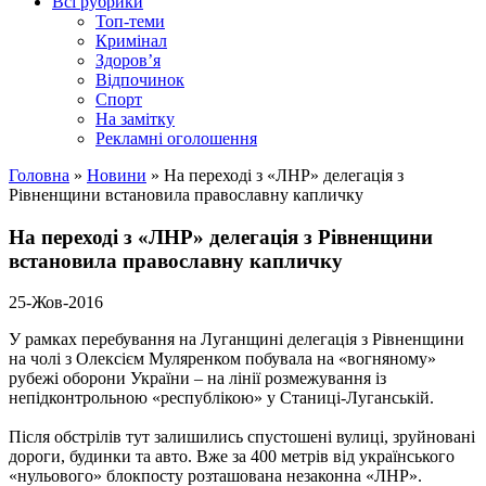
Всі рубрики
Топ-теми
Кримінал
Здоров’я
Відпочинок
Спорт
На замітку
Рекламні оголошення
Головна
»
Новини
»
На переході з «ЛНР» делегація з
Рівненщини встановила православну капличку
На переході з «ЛНР» делегація з Рівненщини
встановила православну капличку
25-Жов-2016
У рамках перебування на Луганщині делегація з Рівненщини
на чолі з Олексієм Муляренком побувала на «вогняному»
рубежі оборони України – на лінії розмежування із
непідконтрольною «республікою» у Станиці-Луганській.
Після обстрілів тут залишились спустошені вулиці, зруйновані
дороги, будинки та авто. Вже за 400 метрів від українського
«нульового» блокпосту розташована незаконна «ЛНР».