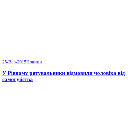
25-Вер-2015
Новини
У Рівному рятувальники відмовили чоловіка від
самогубства