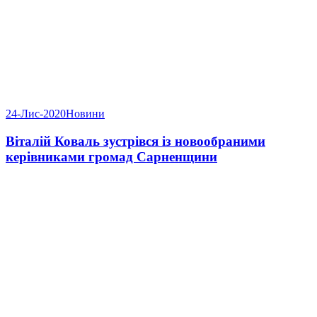
24-Лис-2020
Новини
Віталій Коваль зустрівся із новообраними
керівниками громад Сарненщини