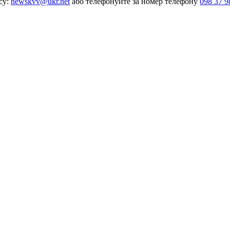
су:
newskvv@ukr.net
або телефонуйте за номер телефону
098 37 9