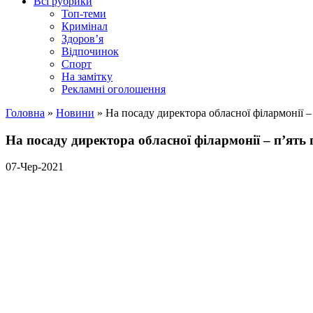
Всі рубрики
Топ-теми
Кримінал
Здоров’я
Відпочинок
Спорт
На замітку
Рекламні оголошення
Головна
»
Новини
»
На посаду директора обласної філармонії –
На посаду директора обласної філармонії – п’ять 
07-Чер-2021