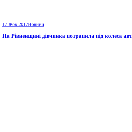
17-Жов-2017
Новини
На Рівненщині дівчинка потрапила під колеса ав