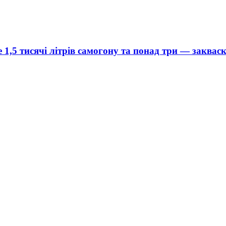
1,5 тисячі літрів самогону та понад три — заквас