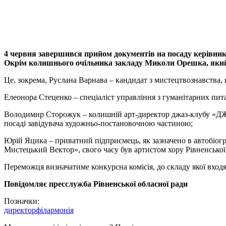
4 червня завершився прийом документів на посаду керівника
Окрім колишнього очільника закладу Миколи Орешка, який т
Це, зокрема, Руслана Варнава – кандидат з мистецтвознавства
Елеонора Стеценко – спеціаліст управління з гуманітарних пита
Володимир Сторожук – колишній арт-директор джаз-клубу «ДЖЕМ»
посаді завідувача художньо-постановочною частиною;
Юрій Яцика – приватний підприємець, як зазначено в автобіогра
Мистецький Вектор», свого часу був артистом хору Рівненської 
Переможця визначатиме конкурсна комісія, до складу якої входя
Повідомляє пресслужба Рівненської обласної ради
Позначки:
директор
філармонія