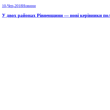
10-Чер-2018
Новини
У двох районах Рівненщини — нові керівники полі