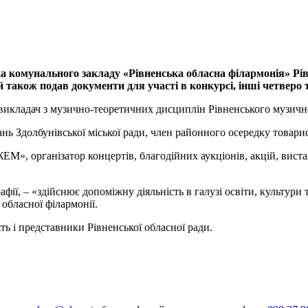
 комунального закладу «Рівненська обласна філармонія» Рівн
акож подав документи для участі в конкурсі, інші четверо т
, викладач з музично-теоретичних дисциплін Рівненського музич
нь Здолбунівської міської ради, член районного осередку товари
, організатор концертів, благодійних аукціонів, акцій, вистав
фії, – «здійснює допоміжну діяльність в галузі освіти, культури
обласної філармонії.
ть і представники Рівненської обласної ради.