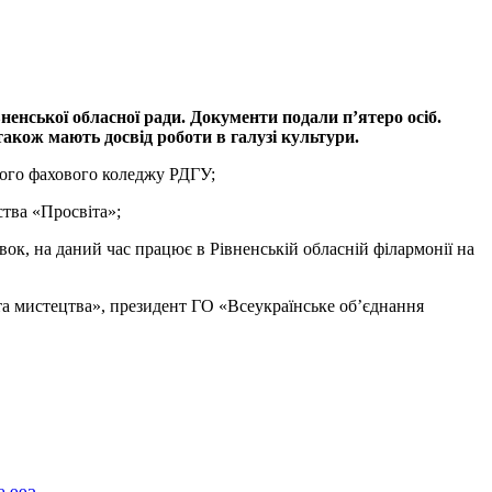
енської обласної ради. Документи подали п’ятеро осіб.
акож мають досвід роботи в галузі культури.
ного фахового коледжу РДГУ;
ства «Просвіта»;
ок, на даний час працює в Рівненській обласній філармонії на
 та мистецтва», президент ГО «Всеукраїнське об’єднання