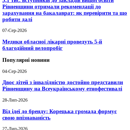
5,1 тис. вступників до закладів вищої освіти
Рівненщини отримали рекомендації до
зарахування на бакалаврат: як перевірити та що
робити далі
07-Сер-2026
Медики обласної лікарні проведуть 5-й
благодійний велопробіг
Популярні новини
04-Сер-2026
Двоє дітей з інвалідністю достойно представили
Рівненщину на Всеукраїнському етнофестивалі
28-Лип-2026
Від ідеї до бренду: Корецька громада формує
свою впізнаваність
27-Лип-2026