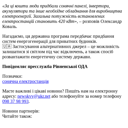
«За ці кошти люди придбали сонячні панелі, інвертори,
акумулятори та інше необхідне обладнання для виробництва
електроенергії. Загальна потужність встановлених
електростанцій становить 420 кВт
», – розповів Олександр
Коваль.
Нагадаємо, ця державна програма передбачає придбання
систем енергогенерації для приватних будинків.
🇺🇦 Застосування альтернативних джерел – це можливість
залишатися зі світлом під час відключень, а також спосіб
розвантажити енергетичну систему держави.
Повідомляє пресслужба Рівненської ОДА
Позначки:
сонячна електростанція
Маєте важливі і цікаві новини? Пишіть нам на електронну
адресу:
newskvv@ukr.net
або телефонуйте за номер телефону
098 37 98 993
.
Новини партнерів:
Читайте також: