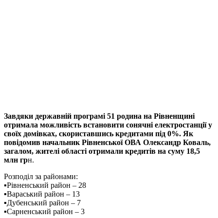
Завдяки державній програмі 51 родина на Рівненщині
отримала можливість встановити сонячні електростанції у
своїх домівках, скориставшись кредитами під 0%. Як
повідомив начальник Рівненської ОВА Олександр Коваль,
загалом, жителі області отримали кредитів на суму 18,5
млн гр
н.
Розподіл за районами:
▪️Рівненський район – 28
▪️Вараський район – 13
▪️Дубенський район – 7
▪️Сарненський район – 3