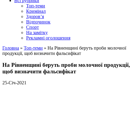
Всі рубрики
Топ-теми
Кримінал
Здоров’я
Відпочинок
Спорт
На замітку
Рекламні оголошення
Головна
»
Топ-теми
»
На Рівненщині беруть проби молочної
продукції, щоб визначити фальсифікат
На Рівненщині беруть проби молочної продукції,
щоб визначити фальсифікат
25-Січ-2021