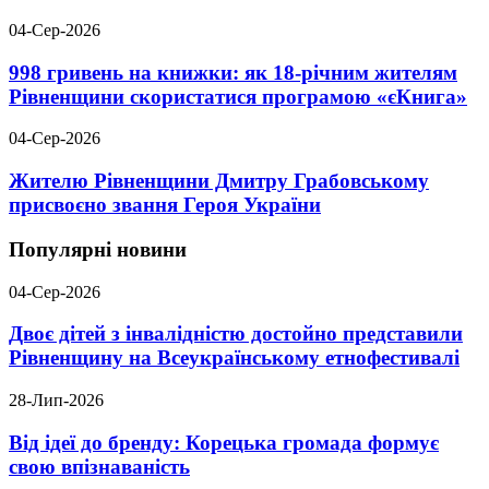
04-Сер-2026
998 гривень на книжки: як 18-річним жителям
Рівненщини скористатися програмою «єКнига»
04-Сер-2026
Жителю Рівненщини Дмитру Грабовському
присвоєно звання Героя України
Популярні новини
04-Сер-2026
Двоє дітей з інвалідністю достойно представили
Рівненщину на Всеукраїнському етнофестивалі
28-Лип-2026
Від ідеї до бренду: Корецька громада формує
свою впізнаваність