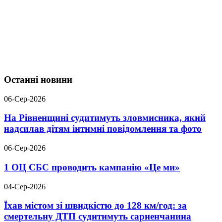
Останні новини
06-Сер-2026
На Рівненщині судитимуть зловмисника, який
надсилав дітям інтимні повідомлення та фото
06-Сер-2026
1 ОЦ СБС проводить кампанію «Це ми»
04-Сер-2026
Їхав містом зі швидкістю до 128 км/год: за
смертельну ДТП судитимуть сарненчанина