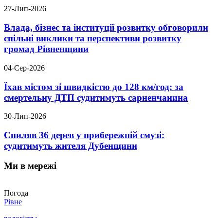
27-Лип-2026
Влада, бізнес та інституції розвитку обговорили
спільні виклики та перспективи розвитку
громад Рівненщини
04-Сер-2026
Їхав містом зі швидкістю до 128 км/год: за
смертельну ДТП судитимуть сарненчанина
30-Лип-2026
Спиляв 36 дерев у прибережній смузі:
судитимуть жителя Дубенщини
Ми в мережі
Погода
Рівне