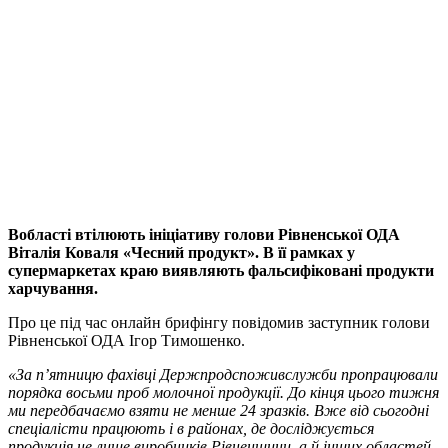
Вобласті втілюють ініціативу голови Рівненської ОДА
Віталія Коваля «Чесний продукт». В її рамках у
супермаркетах краю виявляють фальсифіковані продукти
харчування.
Про це під час онлайн брифінгу повідомив заступник голови
Рівненської ОДА Ігор Тимошенко.
«За п’ятницю фахівці Держпродспоживслужби пропрацювали
порядка восьми проб молочної продукції. До кінця цього тижня
ми передбачаємо взяти не менше 24 зразків. Вже від сьогодні
спеціалісти працюють і в районах, де досліджується
продукція не лише виробників Рівненщини, а й інших областей.