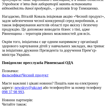
Упродовж п’яти днів лабораторії мають встановити
відповідність даної продукції»
, – розповів Ігор Тимошенко.
Нагадаємо, Віталій Коваль ініціював акцію «Чесний продукт»,
задля забезпечення чесної конкуренції серед виробників, а
також інформування жителів області про якісну і безпечну
продукцію. Це допоможе виводити бізнес з тіні, адже
Рівненщина – територія рівних можливостей для всіх.
Окрім того, ініціатива є ще одним напрямком у організації
здорового харчування дітей у навчальних закладах, яка триває
за ініціативи дружини Президента та доручення Прем’єр-
міністра України.
Повідомляє пресслужба Рівненської ОДА
Позначки:
фальсифікат
Чесний продукт
Маєте важливі і цікаві новини? Пишіть нам на електронну
адресу:
newskvv@ukr.net
або телефонуйте за номер телефону
098 37 98 993
.
Новини партнерів:
Читайте також: