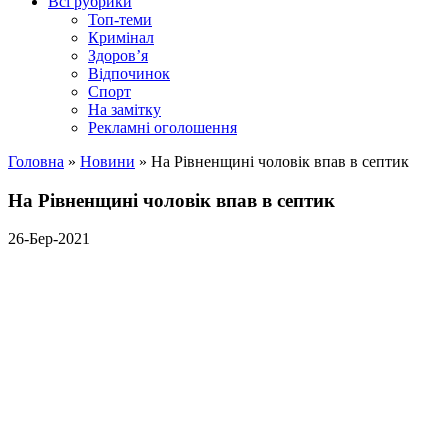
Всі рубрики
Топ-теми
Кримінал
Здоров’я
Відпочинок
Спорт
На замітку
Рекламні оголошення
Головна
»
Новини
»
На Рівненщині чоловік впав в септик
На Рівненщині чоловік впав в септик
26-Бер-2021