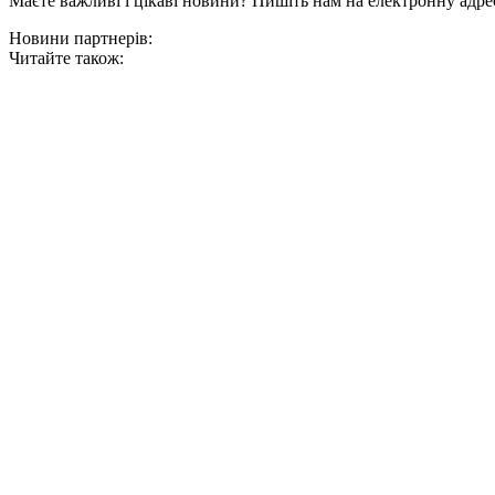
Маєте важливі і цікаві новини? Пишіть нам на електронну адре
Новини партнерів:
Читайте також: