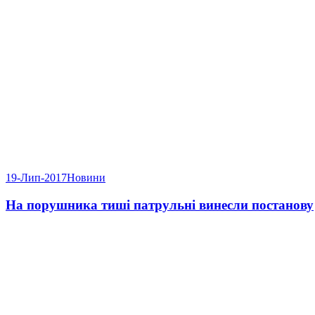
19-Лип-2017
Новини
На порушника тиші патрульні винесли постанову