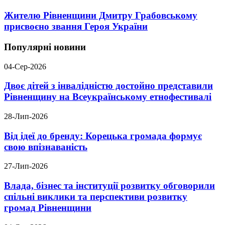
Жителю Рівненщини Дмитру Грабовському
присвоєно звання Героя України
Популярні новини
04-Сер-2026
Двоє дітей з інвалідністю достойно представили
Рівненщину на Всеукраїнському етнофестивалі
28-Лип-2026
Від ідеї до бренду: Корецька громада формує
свою впізнаваність
27-Лип-2026
Влада, бізнес та інституції розвитку обговорили
спільні виклики та перспективи розвитку
громад Рівненщини