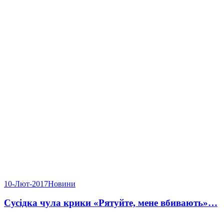
10-Лют-2017
Новини
Сусідка чула крики «Рятуйте, мене вбивають»…