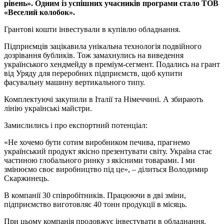
рівень». Одним із успішних учасників програми стало ТОВ
«Веселий колобок».
Грантові кошти інвестували в купівлю обладнання.
Підприємців зацікавила унікальна технологія подвійного
дозрівання бубликів. Тож замахнулись на виведення
українського хендмейду в преміум-сегмент. Подались на грант
від Уряду для переробних підприємств, щоб купити
фасувальну машину вертикального типу.
Комплектуючі закупили в Італії та Німеччині. А збирають
лінію українські майстри.
Замислились і про експортний потенціал:
«Не хочемо бути сотим виробником печива, прагнемо
український продукт якісно презентувати світу. Україна стає
частиною глобального ринку з якісними товарами. І ми
змінюємо своє виробництво під це», – ділиться Володимир
Скаржинець.
В компанії 30 співробітників. Працюючи в дві зміни,
підприємство виготовляє 40 тонн продукції в місяць.
При цьому компанія продовжує інвестувати в обладнання.