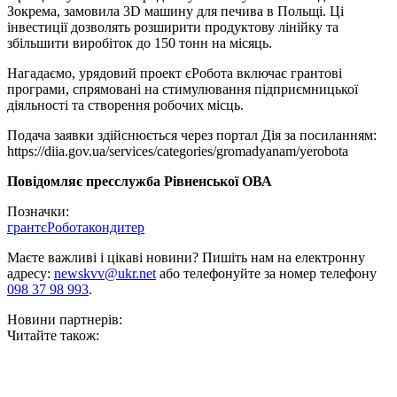
Зокрема, замовила 3D машину для печива в Польщі. Ці
інвестиції дозволять розширити продуктову лінійку та
збільшити виробіток до 150 тонн на місяць.
Нагадаємо, урядовий проект єРобота включає грантові
програми, спрямовані на стимулювання підприємницької
діяльності та створення робочих місць.
Подача заявки здійснюється через портал Дія за посиланням:
https://diia.gov.ua/services/categories/gromadyanam/yerobota
Повідомляє пресслужба Рівненської ОВА
Позначки:
грант
єРобота
кондитер
Маєте важливі і цікаві новини? Пишіть нам на електронну
адресу:
newskvv@ukr.net
або телефонуйте за номер телефону
098 37 98 993
.
Новини партнерів:
Читайте також: