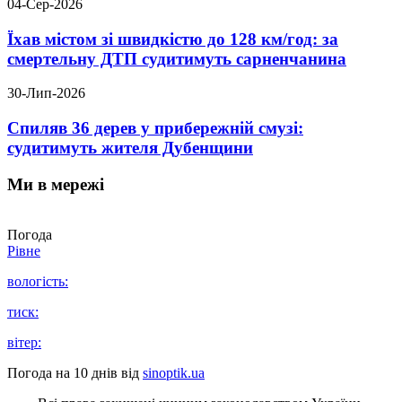
04-Сер-2026
Їхав містом зі швидкістю до 128 км/год: за
смертельну ДТП судитимуть сарненчанина
30-Лип-2026
Спиляв 36 дерев у прибережній смузі:
судитимуть жителя Дубенщини
Ми в мережі
Погода
Рівне
вологість:
тиск:
вітер:
Погода на 10 днів від
sinoptik.ua