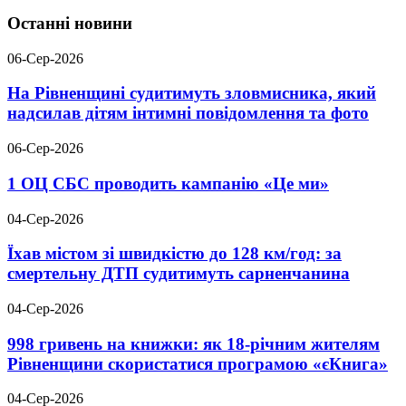
Останні новини
06-Сер-2026
На Рівненщині судитимуть зловмисника, який
надсилав дітям інтимні повідомлення та фото
06-Сер-2026
1 ОЦ СБС проводить кампанію «Це ми»
04-Сер-2026
Їхав містом зі швидкістю до 128 км/год: за
смертельну ДТП судитимуть сарненчанина
04-Сер-2026
998 гривень на книжки: як 18-річним жителям
Рівненщини скористатися програмою «єКнига»
04-Сер-2026