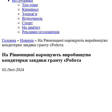
Всі рубрики
Топ-теми
Кримінал
Здоров’я
Відпочинок
Спорт
На замітку
Рекламні оголошення
Головна
»
Новини
»
На Рівненщині нарощують виробництво
кондитерки завдяки гранту єРобота
На Рівненщині нарощують виробництво
кондитерки завдяки гранту єРобота
02-Лют-2024