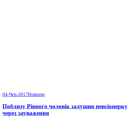
04-Чер-2017
Новини
Поблизу Рівного чоловік задушив пенсіонерку
через зауваження