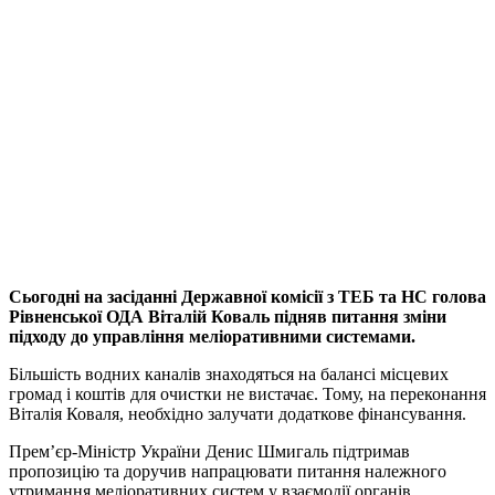
Сьогодні на засіданні Державної комісії з ТЕБ та НС голова
Рівненської ОДА Віталій Коваль підняв питання зміни
підходу до управління меліоративними системами.
Більшість водних каналів знаходяться на балансі місцевих
громад і коштів для очистки не вистачає. Тому, на переконання
Віталія Коваля, необхідно залучати додаткове фінансування.
Прем’єр-Міністр України Денис Шмигаль підтримав
пропозицію та доручив напрацювати питання належного
утримання меліоративних систем у взаємодії органів