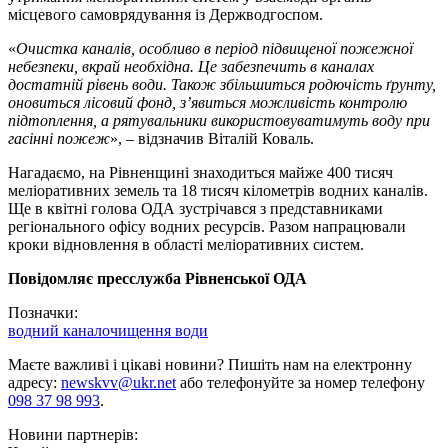
місцевого самоврядування із Держводгоспом.
«
Очистка каналів, особливо в період підвищеної пожежної
небезпеки, вкрай необхідна. Це забезпечить в каналах
достатній рівень води. Також збільшиться родючість ґрунту,
оновиться лісовий фонд, з’явиться можливість контролю
підтоплення, а рятувальники використовуватимуть воду при
гасінні пожеж
», – відзначив Віталій Коваль.
Нагадаємо, на Рівненщині знаходиться майже 400 тисяч
меліоративних земель та 18 тисяч кілометрів водних каналів.
Ще в квітні голова ОДА зустрічався з представниками
регіонального офісу водних ресурсів. Разом напрацювали
кроки відновлення в області меліоративних систем.
Повідомляє пресслужба Рівненської ОДА
Позначки:
водний канал
очищення води
Маєте важливі і цікаві новини? Пишіть нам на електронну
адресу:
newskvv@ukr.net
або телефонуйте за номер телефону
098 37 98 993
.
Новини партнерів: