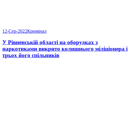
12-Сер-2022
Кримінал
У Рівненській області на оборудках з
наркотиками викрито колишнього міліціонера і
трьох його спільників