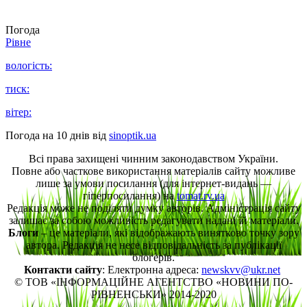
Погода
Рівне
вологість:
тиск:
вітер:
Погода на 10 днів від
sinoptik.ua
Всі права захищені чинним законодавством України.
Повне або часткове використання матеріалів сайту можливе
лише за умови посилання (для інтернет-видань —
гіперпосилання) на
tomat.rv.ua
Редакція може не поділяти думку авторів. Адміністрація сайту
залишає за собою можливість редагувати надані їй матеріали.
Блоги
– це матеріали, які відображають винятково точку зору
автора. Редакція не несе відповідальність за публікації
блогерів.
Контакти сайту
: Електронна адреса:
newskvv@ukr.net
© ТОВ «ІНФОРМАЦІЙНЕ АГЕНТСТВО «НОВИНИ ПО-
РІВНЕНСЬКИ» 2014-2020