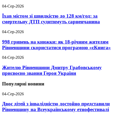
04-Сер-2026
Їхав містом зі швидкістю до 128 км/год: за
смертельну ДТП судитимуть сарненчанина
04-Сер-2026
998 гривень на книжки: як 18-річним жителям
Рівненщини скористатися програмою «єКнига»
04-Сер-2026
Жителю Рівненщини Дмитру Грабовському
присвоєно звання Героя України
Популярні новини
04-Сер-2026
Двоє дітей з інвалідністю достойно представили
Рівненщину на Всеукраїнському етнофестивалі