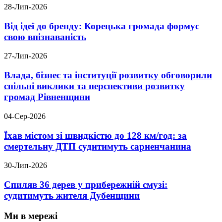
28-Лип-2026
Від ідеї до бренду: Корецька громада формує
свою впізнаваність
27-Лип-2026
Влада, бізнес та інституції розвитку обговорили
спільні виклики та перспективи розвитку
громад Рівненщини
04-Сер-2026
Їхав містом зі швидкістю до 128 км/год: за
смертельну ДТП судитимуть сарненчанина
30-Лип-2026
Спиляв 36 дерев у прибережній смузі:
судитимуть жителя Дубенщини
Ми в мережі