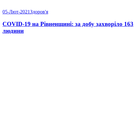
05-Лют-2021
Здоров'я
COVID-19 на Рівненщині: за добу захворіло 163
людини