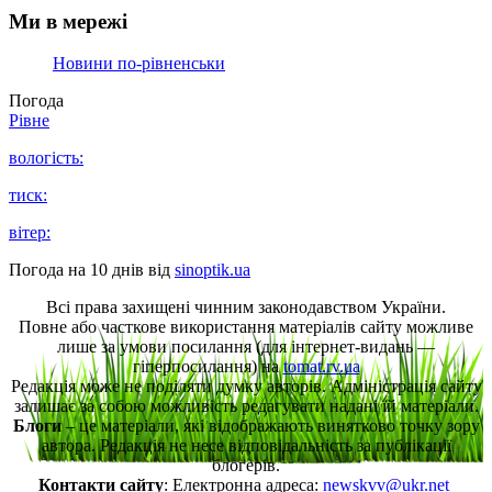
Ми в мережі
Новини по-рівненськи
Погода
Рівне
вологість:
тиск:
вітер:
Погода на 10 днів від
sinoptik.ua
Всі права захищені чинним законодавством України.
Повне або часткове використання матеріалів сайту можливе
лише за умови посилання (для інтернет-видань —
гіперпосилання) на
tomat.rv.ua
Редакція може не поділяти думку авторів. Адміністрація сайту
залишає за собою можливість редагувати надані їй матеріали.
Блоги
– це матеріали, які відображають винятково точку зору
автора. Редакція не несе відповідальність за публікації
блогерів.
Контакти сайту
: Електронна адреса:
newskvv@ukr.net