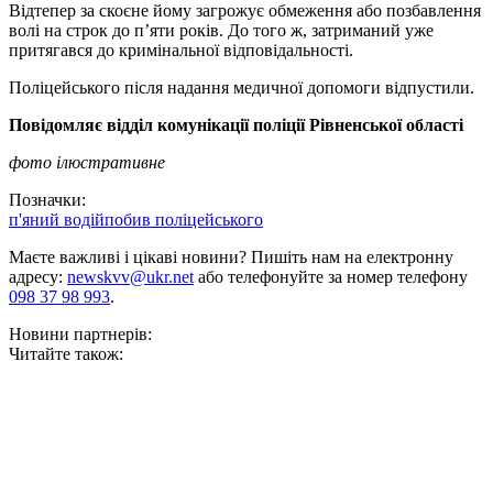
Відтепер за скоєне йому загрожує обмеження або позбавлення
волі на строк до п’яти років. До того ж, затриманий уже
притягався до кримінальної відповідальності.
Поліцейського після надання медичної допомоги відпустили.
Повідомляє відділ комунікації поліції Рівненської області
фото ілюстративне
Позначки:
п'яний водій
побив поліцейського
Маєте важливі і цікаві новини? Пишіть нам на електронну
адресу:
newskvv@ukr.net
або телефонуйте за номер телефону
098 37 98 993
.
Новини партнерів:
Читайте також: