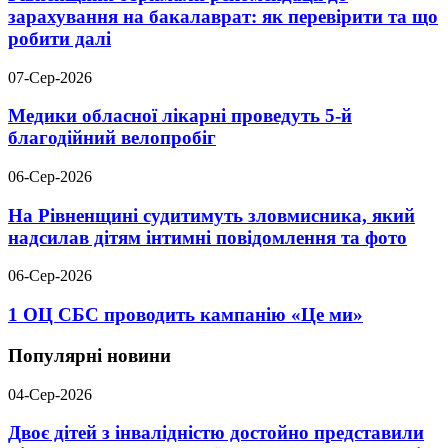
зарахування на бакалаврат: як перевірити та що
робити далі
07-Сер-2026
Медики обласної лікарні проведуть 5-й
благодійний велопробіг
06-Сер-2026
На Рівненщині судитимуть зловмисника, який
надсилав дітям інтимні повідомлення та фото
06-Сер-2026
1 ОЦ СБС проводить кампанію «Це ми»
Популярні новини
04-Сер-2026
Двоє дітей з інвалідністю достойно представили