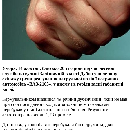
Учора, 14 жовтня, близько 20-ї години під час несення
служби на вулиці Залізничній в місті Дубно у поле зору
екіпажу групи реагування патрульної поліції потрапив
автомобіль «ВАЗ-2105», у якому не горіли задні габаритні
вогні.
Кермувальником виявився 49-річний дубенчанин, який не мав
при собі посвідчення водія, а за зовнішніми ознаками
перебував у стані алкогольного сп’яніння. Результати
алкотестера показали 1,73 проміле.
До того ж, у салоні авто перебували його дружина, двоє
малолітніх дітей та ще один пасажир.