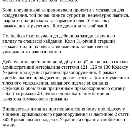
Коли порушникові запропонували проїхати у медзаклад для
освідування, той почав чинити супротив: нецензурно лаятися,
шарпати поліцейських за формений одяг. У конфлікт
намагалися втрутитися і його дружина та знайомий.
Поліцейські застосували до дебошира заходи фізичного
впливу та спецзасіб кайданки. Коли 31-річний старший
сержант поліції їх одягав, зловмисник завдав тілесні
ушкодження правоохоронцю.
Дубенчанина доставили до відділу поліції, де на нього склали
адміністративні матеріали за статтями 121, 126 та 130 Кодексу
України про адміністративні правопорушення. У рамках
кримінального провадження, розпочатого за фактом умисного
тілесного ушкодження, завданого під час виконання
службових обов’язків працівником правоохоронного органу,
слідчі затримали 49-річного чоловіка та помістили до
ізолятора тимчасового тримання.
Вирішуються питання про повідомлення йому про підозру у
вчиненні кримінального правопорушення за частиною 2 статті
345 Кримінального кодексу України та обрання запобіжного
заходу.