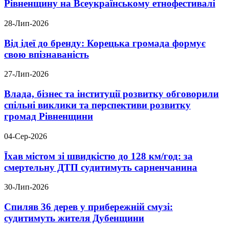
Рівненщину на Всеукраїнському етнофестивалі
28-Лип-2026
Від ідеї до бренду: Корецька громада формує
свою впізнаваність
27-Лип-2026
Влада, бізнес та інституції розвитку обговорили
спільні виклики та перспективи розвитку
громад Рівненщини
04-Сер-2026
Їхав містом зі швидкістю до 128 км/год: за
смертельну ДТП судитимуть сарненчанина
30-Лип-2026
Спиляв 36 дерев у прибережній смузі:
судитимуть жителя Дубенщини