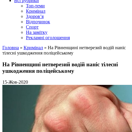
Всі рубрики
Топ-теми
Кримінал
Здоров’я
Відпочинок
Спорт
На замітку
Рекламні оголошення
Головна
»
Кримінал
»
На Рівненщині нетверезий водій наніс
тілесні ушкодження поліцейському
На Рівненщині нетверезий водій наніс тілесні
ушкодження поліцейському
15-Жов-2020