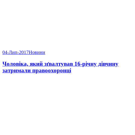
04-Лип-2017
Новини
Чоловіка, який зґвалтував 16-річну дівчину
затримали правоохоронці