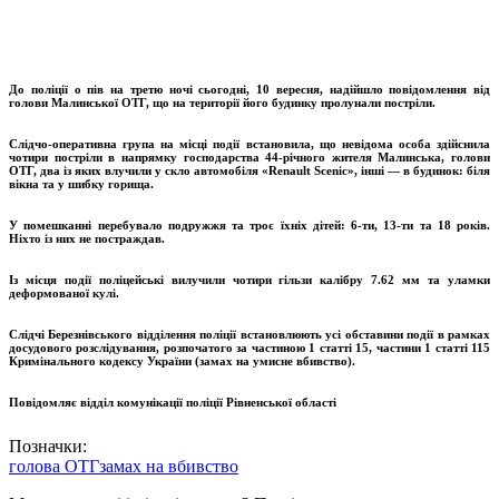
До поліції о пів на третю ночі сьогодні, 10 вересня, надійшло повідомлення від
голови Малинської ОТГ, що на території його будинку пролунали постріли.
Слідчо-оперативна група на місці події встановила, що невідома особа здійснила
чотири постріли в напрямку господарства 44-річного жителя Малинська, голови
ОТГ, два із яких влучили у скло автомобіля «Renault Scenic», інші — в будинок: біля
вікна та у шибку горища.
У помешканні перебувало подружжя та троє їхніх дітей: 6-ти, 13-ти та 18 років.
Ніхто із них не постраждав.
Із місця події поліцейські вилучили чотири гільзи калібру 7.62 мм та уламки
деформованої кулі.
Слідчі Березнівського відділення поліції встановлюють усі обставини події в рамках
досудового розслідування, розпочатого за частиною 1 статті 15, частини 1 статті 115
Кримінального кодексу України (замах на умисне вбивство).
Повідомляє відділ комунікації поліції Рівненської області
Позначки:
голова ОТГ
замах на вбивство