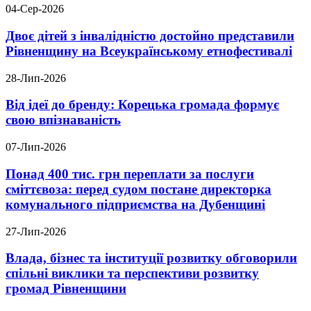
04-Сер-2026
Двоє дітей з інвалідністю достойно представили
Рівненщину на Всеукраїнському етнофестивалі
28-Лип-2026
Від ідеї до бренду: Корецька громада формує
свою впізнаваність
07-Лип-2026
Понад 400 тис. грн переплати за послуги
сміттєвоза: перед судом постане директорка
комунального підприємства на Дубенщині
27-Лип-2026
Влада, бізнес та інституції розвитку обговорили
спільні виклики та перспективи розвитку
громад Рівненщини