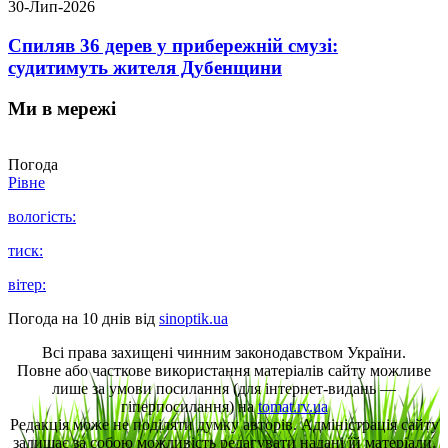
30-Лип-2026
Спиляв 36 дерев у прибережній смузі:
судитимуть жителя Дубенщини
Ми в мережі
Погода
Рівне
вологість:
тиск:
вітер:
Погода на 10 днів від
sinoptik.ua
Всі права захищені чинним законодавством України.
Повне або часткове використання матеріалів сайту можливе
лише за умови посилання (для інтернет-видань —
гіперпосилання) на
tomat.rv.ua
Редакція може не поділяти думку авторів. Адміністрація сайту
залишає за собою можливість редагувати надані їй матеріали.