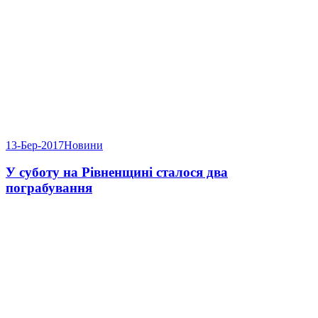
13-Бер-2017
Новини
У суботу на Рівненщині сталося два
пограбування