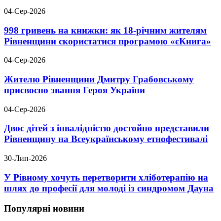
04-Сер-2026
998 гривень на книжки: як 18-річним жителям
Рівненщини скористатися програмою «єКнига»
04-Сер-2026
Жителю Рівненщини Дмитру Грабовському
присвоєно звання Героя України
04-Сер-2026
Двоє дітей з інвалідністю достойно представили
Рівненщину на Всеукраїнському етнофестивалі
30-Лип-2026
У Рівному хочуть перетворити хліботерапію на
шлях до професії для молоді із синдромом Дауна
Популярні новини