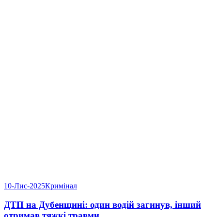
10-Лис-2025
Кримінал
ДТП на Дубенщині: один водій загинув, інший
отримав тяжкі травми