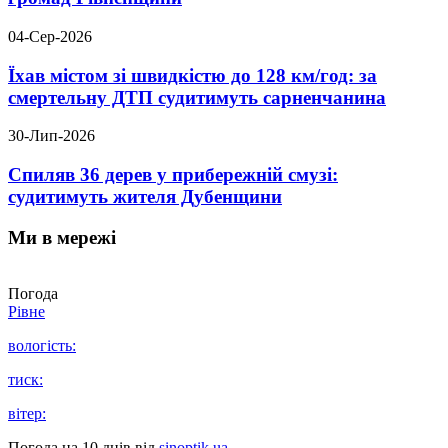
04-Сер-2026
Їхав містом зі швидкістю до 128 км/год: за
смертельну ДТП судитимуть сарненчанина
30-Лип-2026
Спиляв 36 дерев у прибережній смузі:
судитимуть жителя Дубенщини
Ми в мережі
Погода
Рівне
вологість:
тиск:
вітер:
Погода на 10 днів від
sinoptik.ua