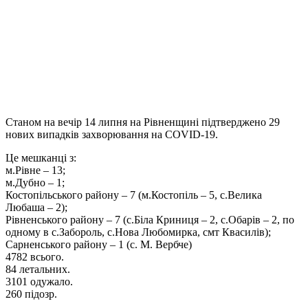
Станом на вечір 14 липня на Рівненщині підтверджено 29
нових випадків захворювання на COVID-19.
Це мешканці з:
м.Рівне – 13;
м.Дубно – 1;
Костопільського району – 7 (м.Костопіль – 5, с.Велика
Любаша – 2);
Рівненського району – 7 (с.Біла Криниця – 2, с.Обарів – 2, по
одному в с.Забороль, с.Нова Любомирка, смт Квасилів);
Сарненського району – 1 (с. М. Вербче)
4782 всього.
84 летальних.
3101 одужало.
260 підозр.