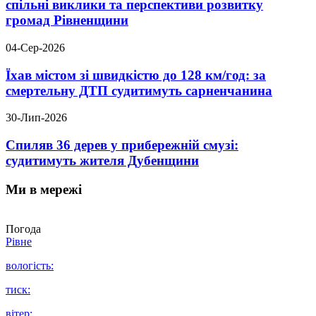
спільні виклики та перспективи розвитку
громад Рівненщини
04-Сер-2026
Їхав містом зі швидкістю до 128 км/год: за
смертельну ДТП судитимуть сарненчанина
30-Лип-2026
Спиляв 36 дерев у прибережній смузі:
судитимуть жителя Дубенщини
Ми в мережі
Погода
Рівне
вологість:
тиск:
вітер: