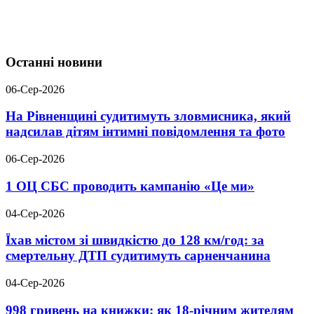
Останні новини
06-Сер-2026
На Рівненщині судитимуть зловмисника, який
надсилав дітям інтимні повідомлення та фото
06-Сер-2026
1 ОЦ СБС проводить кампанію «Це ми»
04-Сер-2026
Їхав містом зі швидкістю до 128 км/год: за
смертельну ДТП судитимуть сарненчанина
04-Сер-2026
998 гривень на книжки: як 18-річним жителям