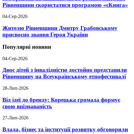
Рівненщини скористатися програмою «єКнига»
04-Сер-2026
Жителю Рівненщини Дмитру Грабовському
присвоєно звання Героя України
Популярні новини
04-Сер-2026
Двоє дітей з інвалідністю достойно представили
Рівненщину на Всеукраїнському етнофестивалі
28-Лип-2026
Від ідеї до бренду: Корецька громада формує
свою впізнаваність
27-Лип-2026
Влада, бізнес та інституції розвитку обговорили