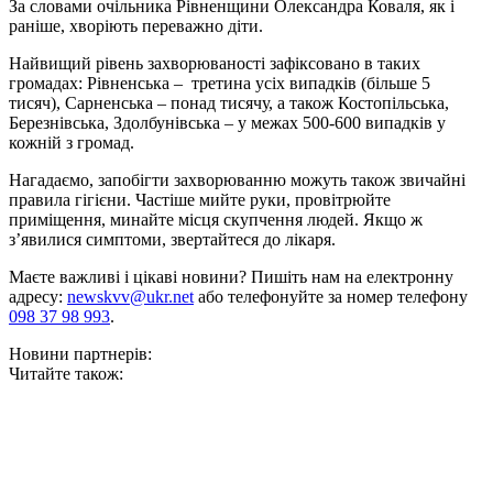
За словами очільника Рівненщини Олександра Коваля, як і
раніше, хворіють переважно діти.
Найвищий рівень захворюваності зафіксовано в таких
громадах: Рівненська – третина усіх випадків (більше 5
тисяч), Сарненська – понад тисячу, а також Костопільська,
Березнівська, Здолбунівська – у межах 500-600 випадків у
кожній з громад.
Нагадаємо, запобігти захворюванню можуть також звичайні
правила гігієни. Частіше мийте руки, провітрюйте
приміщення, минайте місця скупчення людей. Якщо ж
з’явилися симптоми, звертайтеся до лікаря.
Маєте важливі і цікаві новини? Пишіть нам на електронну
адресу:
newskvv@ukr.net
або телефонуйте за номер телефону
098 37 98 993
.
Новини партнерів:
Читайте також: