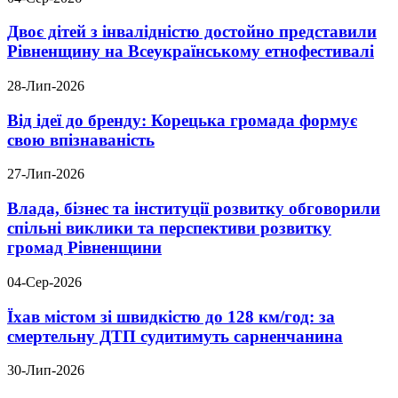
Двоє дітей з інвалідністю достойно представили
Рівненщину на Всеукраїнському етнофестивалі
28-Лип-2026
Від ідеї до бренду: Корецька громада формує
свою впізнаваність
27-Лип-2026
Влада, бізнес та інституції розвитку обговорили
спільні виклики та перспективи розвитку
громад Рівненщини
04-Сер-2026
Їхав містом зі швидкістю до 128 км/год: за
смертельну ДТП судитимуть сарненчанина
30-Лип-2026