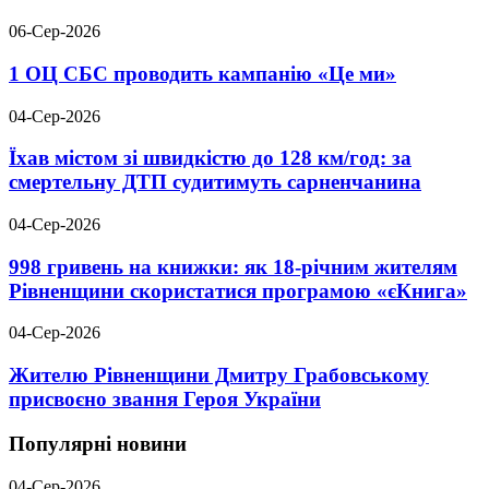
06-Сер-2026
1 ОЦ СБС проводить кампанію «Це ми»
04-Сер-2026
Їхав містом зі швидкістю до 128 км/год: за
смертельну ДТП судитимуть сарненчанина
04-Сер-2026
998 гривень на книжки: як 18-річним жителям
Рівненщини скористатися програмою «єКнига»
04-Сер-2026
Жителю Рівненщини Дмитру Грабовському
присвоєно звання Героя України
Популярні новини
04-Сер-2026