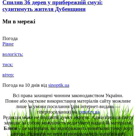
Спиляв 36 дерев у прибережній смузі:
судитимуть жителя Дубенщини
Ми в мережі
Погода
Рівне
вологість:
тиск:
вітер:
Погода на 10 днів від
sinoptik.ua
Всі права захищені чинним законодавством України.
Повне або часткове використання матеріалів сайту можливе
лише за умови посилання (для інтернет-видань —
гіперпосилання) на
tomat.rv.ua
Редакція може не поділяти думку авторів. Адміністрація сайту
залишає за собою можливість редагувати надані їй матеріали.
Блоги
– це матеріали, які відображають винятково точку зору
автора. Редакція не несе відповідальність за публікації