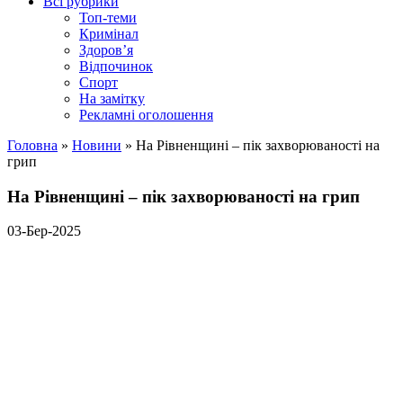
Всі рубрики
Топ-теми
Кримінал
Здоров’я
Відпочинок
Спорт
На замітку
Рекламні оголошення
Головна
»
Новини
»
На Рівненщині – пік захворюваності на
грип
На Рівненщині – пік захворюваності на грип
03-Бер-2025