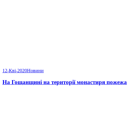
12-Кві-2020
Новини
На Гощанщині на території монастиря пожежа