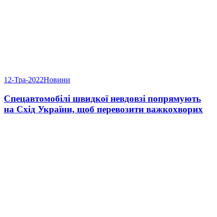
12-Тра-2022
Новини
Спецавтомобілі швидкої невдовзі попрямують
на Схід України, щоб перевозити важкохворих