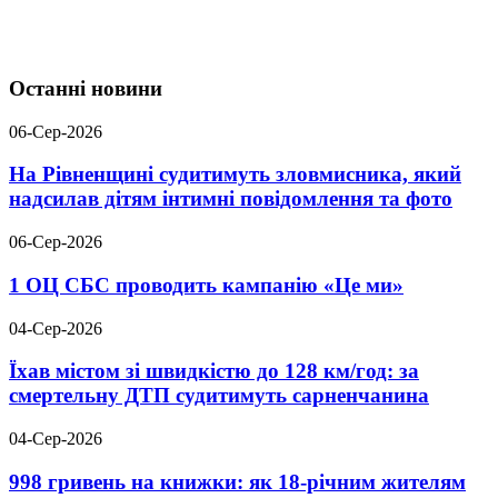
Останні новини
06-Сер-2026
На Рівненщині судитимуть зловмисника, який
надсилав дітям інтимні повідомлення та фото
06-Сер-2026
1 ОЦ СБС проводить кампанію «Це ми»
04-Сер-2026
Їхав містом зі швидкістю до 128 км/год: за
смертельну ДТП судитимуть сарненчанина
04-Сер-2026
998 гривень на книжки: як 18-річним жителям