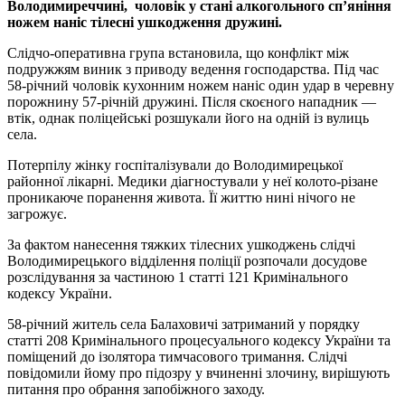
Володимиреччині, чоловік у стані алкогольного сп’яніння
ножем наніс тілесні ушкодження дружині.
Слідчо-оперативна група встановила, що конфлікт між
подружжям виник з приводу ведення господарства. Під час
58-річний чоловік кухонним ножем наніс один удар в черевну
порожнину 57-річній дружині. Після скоєного нападник —
втік, однак поліцейські розшукали його на одній із вулиць
села.
Потерпілу жінку госпіталізували до Володимирецької
районної лікарні. Медики діагностували у неї колото-різане
проникаюче поранення живота. Її життю нині нічого не
загрожує.
За фактом нанесення тяжких тілесних ушкоджень слідчі
Володимирецького відділення поліції розпочали досудове
розслідування за частиною 1 статті 121 Кримінального
кодексу України.
58-річний житель села Балаховичі затриманий у порядку
статті 208 Кримінального процесуального кодексу України та
поміщений до ізолятора тимчасового тримання. Слідчі
повідомили йому про підозру у вчиненні злочину, вирішують
питання про обрання запобіжного заходу.