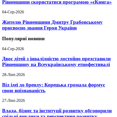
Рівненщини скористатися програмою «єКнига»
04-Сер-2026
Жителю Рівненщини Дмитру Грабовському
присвоєно звання Героя України
Популярні новини
04-Сер-2026
Двоє дітей з інвалідністю достойно представили
Рівненщину на Всеукраїнському етнофестивалі
28-Лип-2026
Від ідеї до бренду: Корецька громада формує
свою впізнаваність
27-Лип-2026
Влада, бізнес та інституції розвитку обговорили
спільні виклики та перспективи розвитку