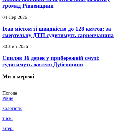
громад Рівненщини
04-Сер-2026
Їхав містом зі швидкістю до 128 км/год: за
смертельну ДТП судитимуть сарненчанина
30-Лип-2026
Спиляв 36 дерев у прибережній смузі:
судитимуть жителя Дубенщини
Ми в мережі
Погода
Рівне
вологість:
тиск:
вітер: