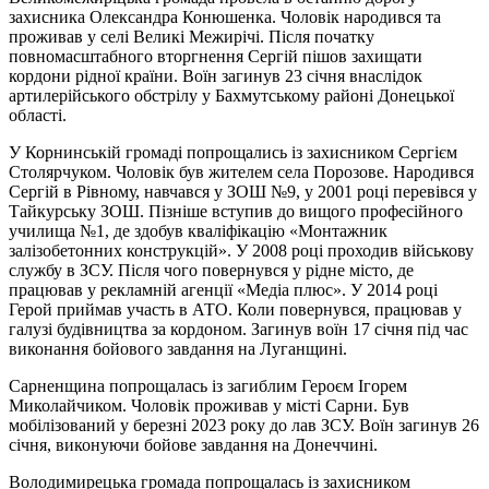
захисника Олександра Конюшенка. Чоловік народився та
проживав у селі Великі Межирічі. Після початку
повномасштабного вторгнення Сергій пішов захищати
кордони рідної країни. Воїн загинув 23 січня внаслідок
артилерійського обстрілу у Бахмутському районі Донецької
області.
У Корнинській громаді попрощались із захисником Сергієм
Столярчуком. Чоловік був жителем села Порозове. Народився
Сергій в Рівному, навчався у ЗОШ №9, у 2001 році перевівся у
Тайкурську ЗОШ. Пізніше вступив до вищого професійного
училища №1, де здобув кваліфікацію «Монтажник
залізобетонних конструкцій». У 2008 році проходив військову
службу в ЗСУ. Після чого повернувся у рідне місто, де
працював у рекламній агенції «Медіа плюс». У 2014 році
Герой приймав участь в АТО. Коли повернувся, працював у
галузі будівництва за кордоном. Загинув воїн 17 січня під час
виконання бойового завдання на Луганщині.
Сарненщина попрощалась із загиблим Героєм Ігорем
Миколайчиком. Чоловік проживав у місті Сарни. Був
мобілізований у березні 2023 року до лав ЗСУ. Воїн загинув 26
січня, виконуючи бойове завдання на Донеччині.
Володимирецька громада попрощалась із захисником