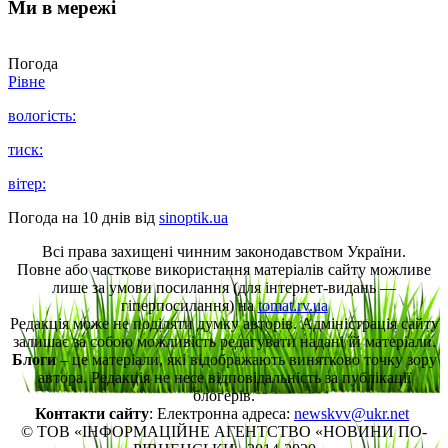
Ми в мережі
Погода
Рівне
вологість:
тиск:
вітер:
Погода на 10 днів від
sinoptik.ua
Всі права захищені чинним законодавством України.
Повне або часткове використання матеріалів сайту можливе
лише за умови посилання (для інтернет-видань —
гіперпосилання) на
tomat.rv.ua
Редакція може не поділяти думку авторів. Адміністрація сайту
залишає за собою можливість редагувати надані їй матеріали.
Блоги
– це матеріали, які відображають винятково точку зору
автора. Редакція не несе відповідальність за публікації
блогерів.
Контакти сайту
: Електронна адреса:
newskvv@ukr.net
© ТОВ «ІНФОРМАЦІЙНЕ АГЕНТСТВО «НОВИНИ ПО-