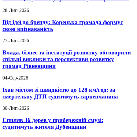
28-Лип-2026
Від ідеї до бренду: Корецька громада формує
свою впізнаваність
27-Лип-2026
Влада, бізнес та інституції розвитку обговорили
спільні виклики та перспективи розвитку
громад Рівненщини
04-Сер-2026
Їхав містом зі швидкістю до 128 км/год: за
смертельну ДТП судитимуть сарненчанина
30-Лип-2026
Спиляв 36 дерев у прибережній смузі:
судитимуть жителя Дубенщини