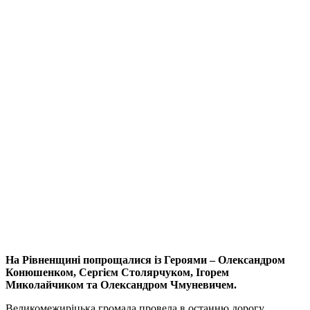
На Рівненщині попрощалися із Героями – Олександром
Конюшенком, Сергієм Столярчуком, Ігорем
Миколайчиком та Олександром Чмуневичем.
Великомежиріцька громада провела в останню дорогу