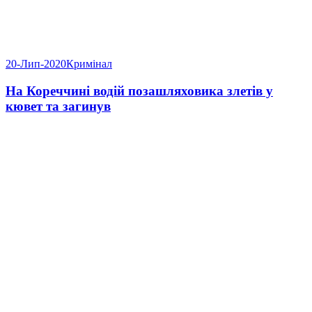
20-Лип-2020
Кримінал
На Кореччині водій позашляховика злетів у
кювет та загинув