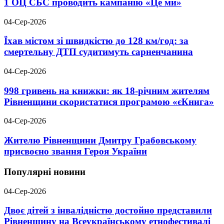
1 ОЦ СБС проводить кампанію «Це ми»
04-Сер-2026
Їхав містом зі швидкістю до 128 км/год: за
смертельну ДТП судитимуть сарненчанина
04-Сер-2026
998 гривень на книжки: як 18-річним жителям
Рівненщини скористатися програмою «єКнига»
04-Сер-2026
Жителю Рівненщини Дмитру Грабовському
присвоєно звання Героя України
Популярні новини
04-Сер-2026
Двоє дітей з інвалідністю достойно представили
Рівненщину на Всеукраїнському етнофестивалі