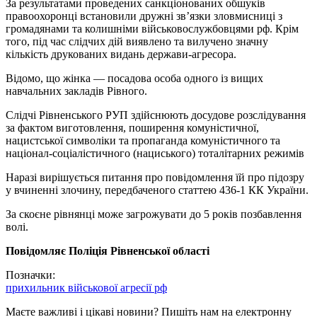
За результатами проведених санкціонованих обшуків
правоохоронці встановили дружні зв’язки зловмисниці з
громадянами та колишніми військовослужбовцями рф. Крім
того, під час слідчих дій виявлено та вилучено значну
кількість друкованих видань держави-агресора.
Відомо, що жінка — посадова особа одного із вищих
навчальних закладів Рівного.
Слідчі Рівненського РУП здійснюють досудове розслідування
за фактом виготовлення, поширення комуністичної,
нацистської символіки та пропаганда комуністичного та
націонал-соціалістичного (нациського) тоталітарних режимів
Наразі вирішується питання про повідомлення їй про підозру
у вчиненні злочину, передбаченого статтею 436-1 КК України.
За скоєне рівнянці може загрожувати до 5 років позбавлення
волі.
Повідомляє Поліція Рівненської області
Позначки:
прихильник військової агресії рф
Маєте важливі і цікаві новини? Пишіть нам на електронну