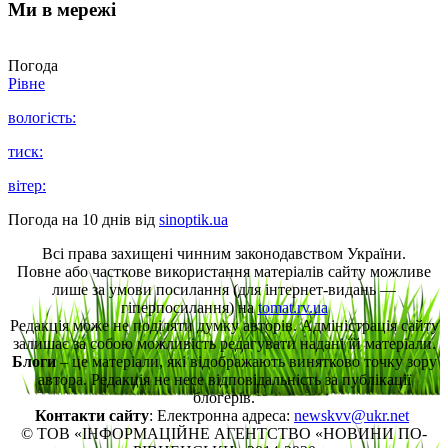
Ми в мережі
Погода
Рівне
вологість:
тиск:
вітер:
Погода на 10 днів від
sinoptik.ua
Всі права захищені чинним законодавством України.
Повне або часткове використання матеріалів сайту можливе
лише за умови посилання (для інтернет-видань —
гіперпосилання) на
tomat.rv.ua
Редакція може не поділяти думку авторів. Адміністрація сайту
залишає за собою можливість редагувати надані їй матеріали.
Блоги
– це матеріали, які відображають винятково точку зору
автора. Редакція не несе відповідальність за публікації
блогерів.
Контакти сайту
: Електронна адреса:
newskvv@ukr.net
© ТОВ «ІНФОРМАЦІЙНЕ АГЕНТСТВО «НОВИНИ ПО-