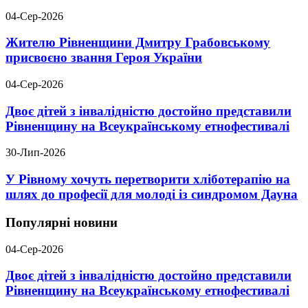
04-Сер-2026
Жителю Рівненщини Дмитру Грабовському
присвоєно звання Героя України
04-Сер-2026
Двоє дітей з інвалідністю достойно представили
Рівненщину на Всеукраїнському етнофестивалі
30-Лип-2026
У Рівному хочуть перетворити хліботерапію на
шлях до професії для молоді із синдромом Дауна
Популярні новини
04-Сер-2026
Двоє дітей з інвалідністю достойно представили
Рівненщину на Всеукраїнському етнофестивалі