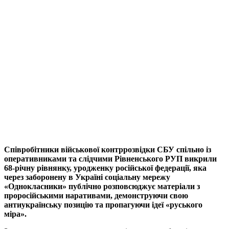
Співробітники військової контррозвідки СБУ спільно із
оперативниками та слідчими Рівненського РУП викрили
68-річну рівнянку, уродженку російської федерації, яка
через заборонену в Україні соціальну мережу
«Однокласники» публічно розповсюджує матеріали з
проросійськими наративами, демонструючи свою
антиукраїнську позицію та пропагуючи ідеї «руського
міра».