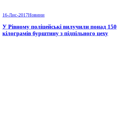
16-Лис-2017
Новини
У Рівному поліцейські вилучили понад 150
кілограмів бурштину з підпільного цеху