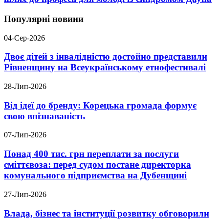
Популярні новини
04-Сер-2026
Двоє дітей з інвалідністю достойно представили
Рівненщину на Всеукраїнському етнофестивалі
28-Лип-2026
Від ідеї до бренду: Корецька громада формує
свою впізнаваність
07-Лип-2026
Понад 400 тис. грн переплати за послуги
сміттєвоза: перед судом постане директорка
комунального підприємства на Дубенщині
27-Лип-2026
Влада, бізнес та інституції розвитку обговорили