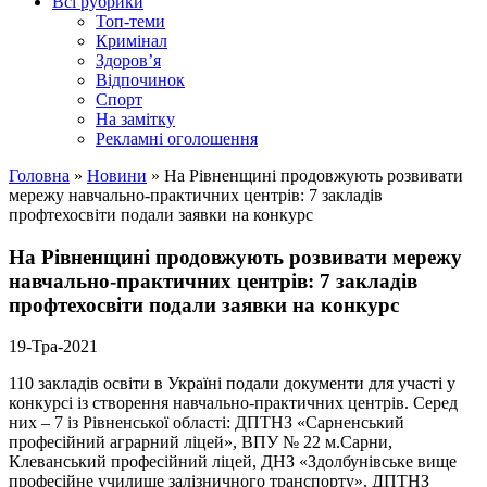
Всі рубрики
Топ-теми
Кримінал
Здоров’я
Відпочинок
Спорт
На замітку
Рекламні оголошення
Головна
»
Новини
»
На Рівненщині продовжують розвивати
мережу навчально-практичних центрів: 7 закладів
профтехосвіти подали заявки на конкурс
На Рівненщині продовжують розвивати мережу
навчально-практичних центрів: 7 закладів
профтехосвіти подали заявки на конкурс
19-Тра-2021
110 закладів освіти в Україні подали документи для участі у
конкурсі із створення навчально-практичних центрів. Серед
них – 7 із Рівненської області: ДПТНЗ «Сарненський
професійний аграрний ліцей», ВПУ № 22 м.Сарни,
Клеванський професійний ліцей, ДНЗ «Здолбунівське вище
професійне училище залізничного транспорту», ДПТНЗ