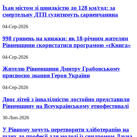
Їхав містом зі швидкістю до 128 км/год: за
смертельну ДТП судитимуть сарненчанина
04-Сер-2026
998 гривень на книжки: як 18-річним жителям
Рівненщини скористатися програмою «єКнига»
04-Сер-2026
Жителю Рівненщини Дмитру Грабовському
присвоєно звання Героя України
04-Сер-2026
Двоє дітей з інвалідністю достойно представили
Рівненщину на Всеукраїнському етнофестивалі
30-Лип-2026
У Рівному хочуть перетворити хліботерапію на
шлях до професії для молоді із синдромом Дауна