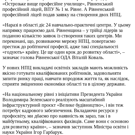
«Острозьке вище професійне училище», Рівненський
професійний ліцей, ВПУ № 1 м. Рівне. А Рівненський
професійний ліцей подав заявку на створення двох НПЦ.
«Наразі в області діє 24 навчально-практичні центри. У цьому
напрямку працюємо далі. Рівненщина – у трійці лідерів за
поданою кількістю заявок із створення таких центрів. Ми
переконані, що, розвиваючи мережу НПЦ, повертаємо
престиж до робітничої професії, адже такі спеціальності
«годують» країну. Це ще один крок до розвитку області», –
зазначає голова Рівненської ОДА Віталій Коваль.
У нових НПЦ викладачі освітніх закладів мають можливість
якісно готувати кваліфікованих робітників, задовольняти
запити ринку праці, навчати впродовж життя та, як наслідок,
сприяти зміцненню економіки області та в цілому держави.
«На національному рівні з ініціативи Президента України
Володимира Зеленського реалізують масштабний
інфраструктурний проєкт «Велике будівництво», і він теж
потребує кадрового забезпечення. Вкладаючи ресурси у
профосвіту, ми дбаємо про наявність як зараз, так і в
майбутньому, кваліфікованих фахівців. Саме вони є основою
для розвитку країни», – зазначив заступник Міністра освіти і
науки України Ігор Гарбарук.