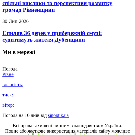
спільні виклики та перспективи розвитку
громад Рівненщини
30-Лип-2026
Спиляв 36 дерев у прибережній смузі:
судитимуть жителя Дубенщини
Ми в мережі
Погода
Рівне
вологість:
тиск:
вітер:
Погода на 10 днів від
sinoptik.ua
Всі права захищені чинним законодавством України.
Повне або часткове використання матеріалів сайту можливе