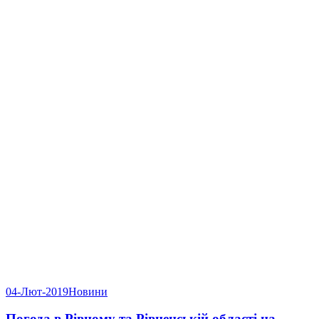
04-Лют-2019
Новини
Погода в Рівному та Рівненській області на