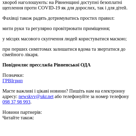
хвороб наголошують: на Рівненщині доступні безоплатні
щеплення проти COVID-19 як для дорослих, так і для дітей.
Фахівці також радять дотримуватись простих правил:
мити руки та регулярно провітрювати приміщення;
у місцях масового скупчення людей користуватися маскою;
при перших симптомах залишатися вдома та звертатися до
сімейного лікаря.
Повідомляє пресслжба Рівненської ОДА
Позначки:
ГРВІ
грип
Маєте важливі і цікаві новини? Пишіть нам на електронну
адресу:
newskvv@ukr.net
або телефонуйте за номер телефону
098 37 98 993
.
Новини партнерів:
Читайте також: