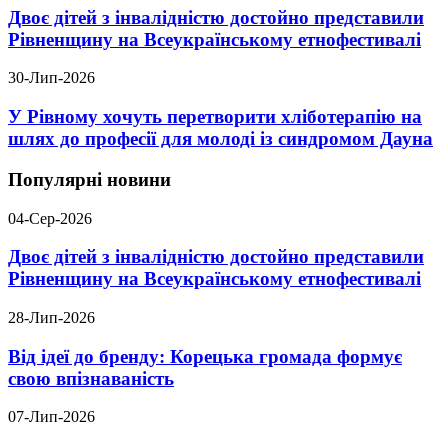
Двоє дітей з інвалідністю достойно представили
Рівненщину на Всеукраїнському етнофестивалі
30-Лип-2026
У Рівному хочуть перетворити хліботерапію на
шлях до професії для молоді із синдромом Дауна
Популярні новини
04-Сер-2026
Двоє дітей з інвалідністю достойно представили
Рівненщину на Всеукраїнському етнофестивалі
28-Лип-2026
Від ідеї до бренду: Корецька громада формує
свою впізнаваність
07-Лип-2026