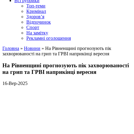
Всі рубрики
Топ-теми
Кримінал
Здоров’я
Відпочинок
Спорт
На замітку
Рекламні оголошення
Головна
»
Новини
»
На Рівненщині прогнозують пік
захворюваності на грип та ГРВІ наприкінці вересня
На Рівненщині прогнозують пік захворюваності
на грип та ГРВІ наприкінці вересня
16-Вер-2025