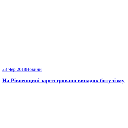
23-Чер-2018
Новини
На Рівненщині зареєстровано випадок ботулізму