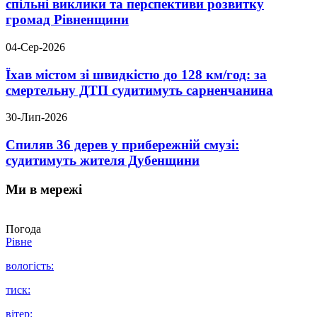
спільні виклики та перспективи розвитку
громад Рівненщини
04-Сер-2026
Їхав містом зі швидкістю до 128 км/год: за
смертельну ДТП судитимуть сарненчанина
30-Лип-2026
Спиляв 36 дерев у прибережній смузі:
судитимуть жителя Дубенщини
Ми в мережі
Погода
Рівне
вологість:
тиск:
вітер: