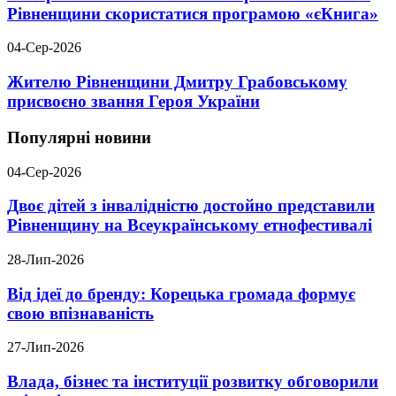
Рівненщини скористатися програмою «єКнига»
04-Сер-2026
Жителю Рівненщини Дмитру Грабовському
присвоєно звання Героя України
Популярні новини
04-Сер-2026
Двоє дітей з інвалідністю достойно представили
Рівненщину на Всеукраїнському етнофестивалі
28-Лип-2026
Від ідеї до бренду: Корецька громада формує
свою впізнаваність
27-Лип-2026
Влада, бізнес та інституції розвитку обговорили