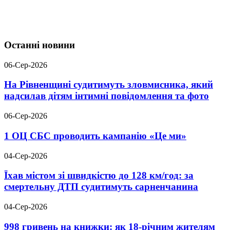
Останні новини
06-Сер-2026
На Рівненщині судитимуть зловмисника, який
надсилав дітям інтимні повідомлення та фото
06-Сер-2026
1 ОЦ СБС проводить кампанію «Це ми»
04-Сер-2026
Їхав містом зі швидкістю до 128 км/год: за
смертельну ДТП судитимуть сарненчанина
04-Сер-2026
998 гривень на книжки: як 18-річним жителям