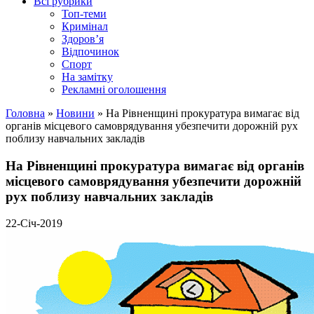
Всі рубрики
Топ-теми
Кримінал
Здоров’я
Відпочинок
Спорт
На замітку
Рекламні оголошення
Головна
»
Новини
»
На Рівненщині прокуратура вимагає від
органів місцевого самоврядування убезпечити дорожній рух
поблизу навчальних закладів
На Рівненщині прокуратура вимагає від органів
місцевого самоврядування убезпечити дорожній
рух поблизу навчальних закладів
22-Січ-2019