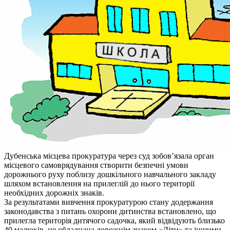
Дубенська місцева прокуратура через суд зобов’язала орган
місцевого самоврядування створити безпечні умови
дорожнього руху поблизу дошкільного навчального закладу
шляхом встановлення на прилеглій до нього території
необхідних дорожніх знаків.
За результатами вивчення прокуратурою стану додержання
законодавства з питань охорони дитинства встановлено, що
прилегла територія дитячого садочка, який відвідують близько
40 малюків, не обладнана дорожнім знаком «Діти» та іншими