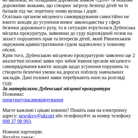
дорожніми знаками, що створює загрозу безпеці дітей чи їх
батьків під час перетину ними вулиць і доріг.
Оскільки органом місцевого самоврядування самостійно не
вжито заходів до усунення вимог законодавства у сфері
безпеки дорожнього руху, то в ситуацію втрутилася Дубенська
місцева прокуратура, заявивши до суду відповідний позов на
захист порушених прав та інтересів дітей, який Рівненським
окружним адміністративним судом задоволено у повному
обсязі.
Крім того, Дубенською місцевою прокуратурою заявлено ще 2
аналогічні позовні заяви про зобов’язання органів місцевого
самоврядування вжити заходів щодо усунення порушень та
створити безпечні умови на дорогах поблизу навчальних
закладів. Дані позовні заяви перебувають нині на розгляді
суду.
За матеріалами Дубенської місцевої прокуратури
Позначки:
прокуратура
самоврядування
Маєте важливі і цікаві новини? Пишіть нам на електронну
адресу:
newskvv@ukr.net
або телефонуйте за номер телефону
098 37 98 993
.
Новини партнерів:
Читайте також: