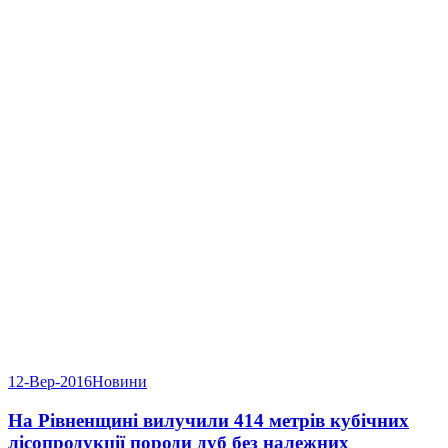
12-Вер-2016
Новини
На Рівненщині вилучили 414 метрів кубічних
лісопродукції породи дуб без належних