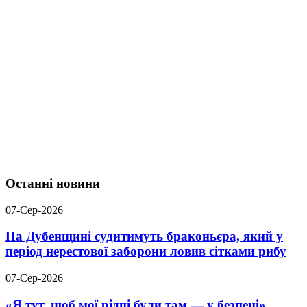
Останні новини
07-Сер-2026
На Дубенщині судитимуть браконьєра, який у
період нерестової заборони ловив сітками рибу
07-Сер-2026
«Я тут, щоб мої рідні були там — у безпеці».