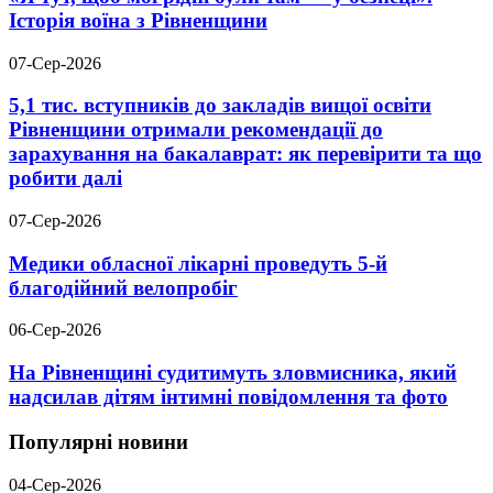
Історія воїна з Рівненщини
07-Сер-2026
5,1 тис. вступників до закладів вищої освіти
Рівненщини отримали рекомендації до
зарахування на бакалаврат: як перевірити та що
робити далі
07-Сер-2026
Медики обласної лікарні проведуть 5-й
благодійний велопробіг
06-Сер-2026
На Рівненщині судитимуть зловмисника, який
надсилав дітям інтимні повідомлення та фото
Популярні новини
04-Сер-2026