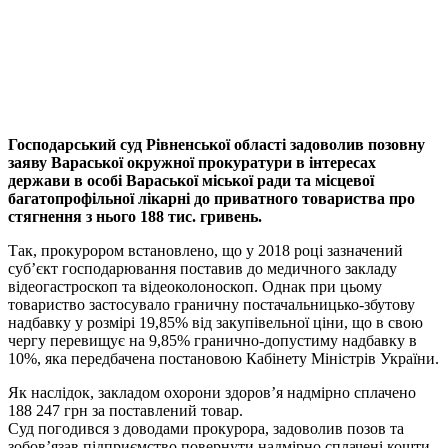
Господарський суд Рівненської області задоволив позовну
заяву Вараської окружної прокуратури в інтересах
держави в особі Вараської міської ради та місцевої
багатопрофільної лікарні до приватного товариства про
стягнення з нього 188 тис. гривень.
Так, прокурором встановлено, що у 2018 році зазначений
суб’єкт господарювання поставив до медичного закладу
відеогастроскоп та відеоколоноскоп. Однак при цьому
товариство застосувало граничну постачальницько-збутову
надбавку у розмірі 19,85% від закупівельної ціни, що в свою
чергу перевищує на 9,85% гранично-допустиму надбавку в
10%, яка передбачена постановою Кабінету Міністрів України.
Як наслідок, закладом охорони здоров’я надмірно сплачено
188 247 грн за поставлений товар.
Суд погодився з доводами прокурора, задоволив позов та
зобов’язав підприємство повернути надмірно сплачені кошти.