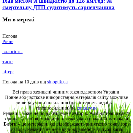
Їхав містом зі швидкістю до 128 км/год: за
смертельну ДТП судитимуть сарненчанина
Ми в мережі
Погода
Рівне
вологість:
тиск:
вітер:
Погода на 10 днів від
sinoptik.ua
Всі права захищені чинним законодавством України.
Повне або часткове використання матеріалів сайту можливе
лише за умови посилання (для інтернет-видань —
гіперпосилання) на
tomat.rv.ua
Редакція може не поділяти думку авторів. Адміністрація сайту
залишає за собою можливість редагувати надані їй матеріали.
Блоги
– це матеріали, які відображають винятково точку зору
автора. Редакція не несе відповідальність за публікації