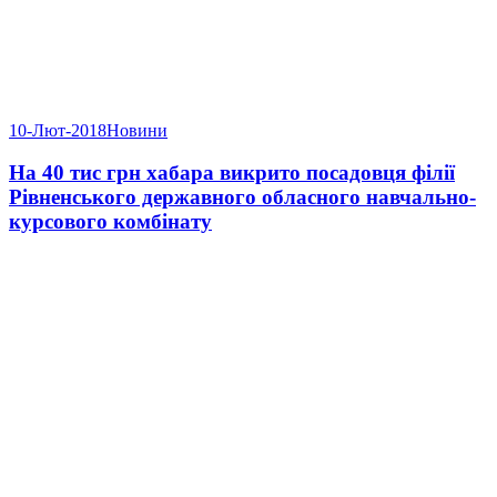
10-Лют-2018
Новини
На 40 тис грн хабара викрито посадовця філії
Рівненського державного обласного навчально-
курсового комбінату