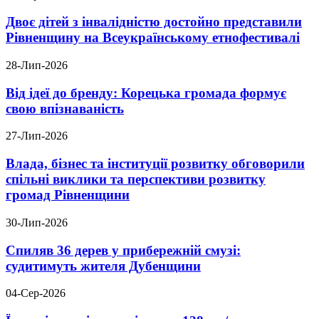
Двоє дітей з інвалідністю достойно представили
Рівненщину на Всеукраїнському етнофестивалі
28-Лип-2026
Від ідеї до бренду: Корецька громада формує
свою впізнаваність
27-Лип-2026
Влада, бізнес та інституції розвитку обговорили
спільні виклики та перспективи розвитку
громад Рівненщини
30-Лип-2026
Спиляв 36 дерев у прибережній смузі:
судитимуть жителя Дубенщини
04-Сер-2026