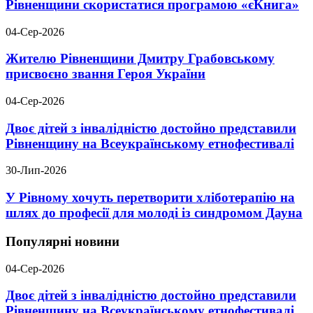
Рівненщини скористатися програмою «єКнига»
04-Сер-2026
Жителю Рівненщини Дмитру Грабовському
присвоєно звання Героя України
04-Сер-2026
Двоє дітей з інвалідністю достойно представили
Рівненщину на Всеукраїнському етнофестивалі
30-Лип-2026
У Рівному хочуть перетворити хліботерапію на
шлях до професії для молоді із синдромом Дауна
Популярні новини
04-Сер-2026
Двоє дітей з інвалідністю достойно представили
Рівненщину на Всеукраїнському етнофестивалі