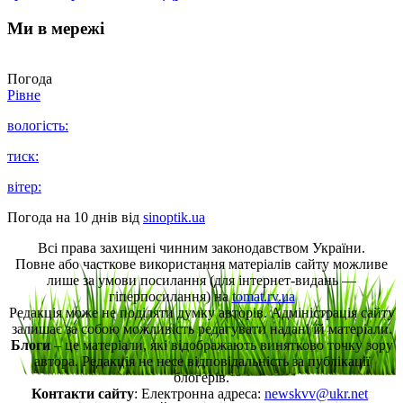
Ми в мережі
Погода
Рівне
вологість:
тиск:
вітер:
Погода на 10 днів від
sinoptik.ua
Всі права захищені чинним законодавством України.
Повне або часткове використання матеріалів сайту можливе
лише за умови посилання (для інтернет-видань —
гіперпосилання) на
tomat.rv.ua
Редакція може не поділяти думку авторів. Адміністрація сайту
залишає за собою можливість редагувати надані їй матеріали.
Блоги
– це матеріали, які відображають винятково точку зору
автора. Редакція не несе відповідальність за публікації
блогерів.
Контакти сайту
: Електронна адреса:
newskvv@ukr.net