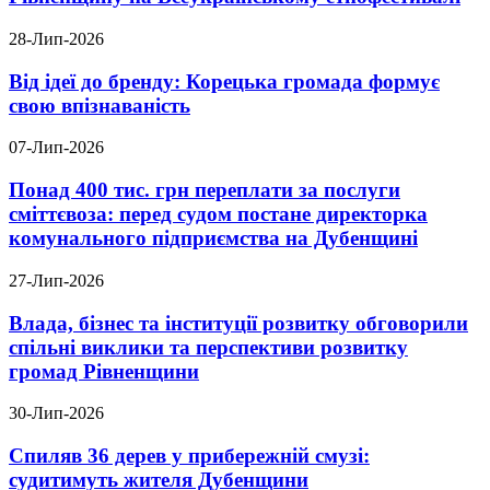
28-Лип-2026
Від ідеї до бренду: Корецька громада формує
свою впізнаваність
07-Лип-2026
Понад 400 тис. грн переплати за послуги
сміттєвоза: перед судом постане директорка
комунального підприємства на Дубенщині
27-Лип-2026
Влада, бізнес та інституції розвитку обговорили
спільні виклики та перспективи розвитку
громад Рівненщини
30-Лип-2026
Спиляв 36 дерев у прибережній смузі:
судитимуть жителя Дубенщини