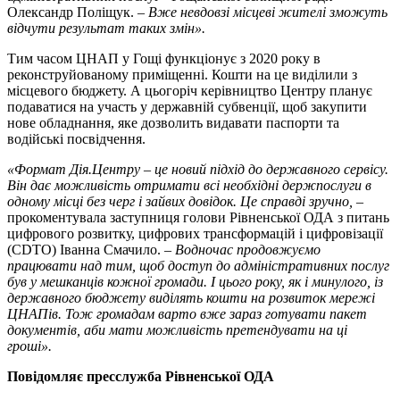
Олександр Поліщук. –
Вже невдовзі місцеві жителі зможуть
відчути результат таких змін».
Тим часом ЦНАП у Гощі функціонує з 2020 року в
реконструйованому приміщенні. Кошти на це виділили з
місцевого бюджету. А цьогоріч керівництво Центру планує
подаватися на участь у державній субвенції, щоб закупити
нове обладнання, яке дозволить видавати паспорти та
водійські посвідчення.
«Формат Дія.Центру – це новий підхід до державного сервісу.
Він дає можливість отримати всі необхідні держпослуги в
одному місці без черг і зайвих довідок. Це справді зручно,
–
прокоментувала заступниця голови Рівненської ОДА з питань
цифрового розвитку, цифрових трансформацій і цифровізації
(CDTO) Іванна Смачило. –
Водночас продовжуємо
працювати над тим, щоб доступ до адміністративних послуг
був у мешканців кожної громади. І цього року, як і минулого, із
державного бюджету виділять кошти на розвиток мережі
ЦНАПів. Тож громадам варто вже зараз готувати пакет
документів, аби мати можливість претендувати на ці
гроші».
Повідомляє пресслужба Рівненської ОДА