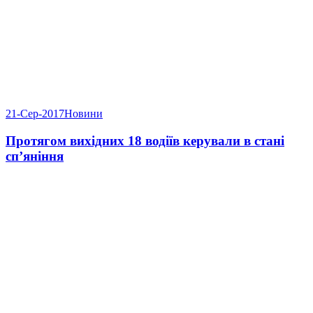
21-Сер-2017
Новини
Протягом вихідних 18 водіїв керували в стані
сп’яніння