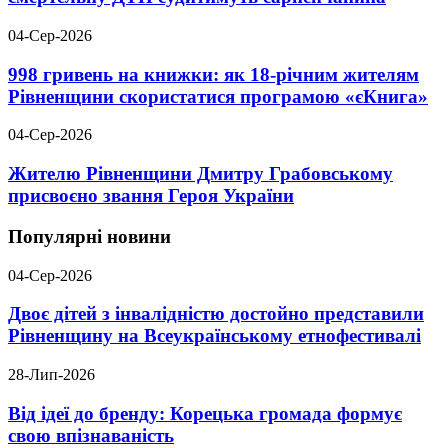
04-Сер-2026
998 гривень на книжки: як 18-річним жителям
Рівненщини скористатися програмою «єКнига»
04-Сер-2026
Жителю Рівненщини Дмитру Грабовському
присвоєно звання Героя України
Популярні новини
04-Сер-2026
Двоє дітей з інвалідністю достойно представили
Рівненщину на Всеукраїнському етнофестивалі
28-Лип-2026
Від ідеї до бренду: Корецька громада формує
свою впізнаваність