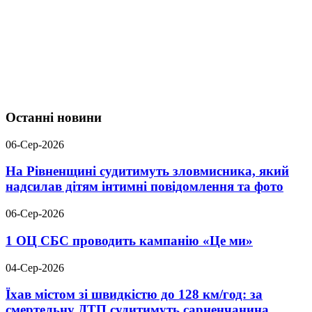
Останні новини
06-Сер-2026
На Рівненщині судитимуть зловмисника, який
надсилав дітям інтимні повідомлення та фото
06-Сер-2026
1 ОЦ СБС проводить кампанію «Це ми»
04-Сер-2026
Їхав містом зі швидкістю до 128 км/год: за
смертельну ДТП судитимуть сарненчанина