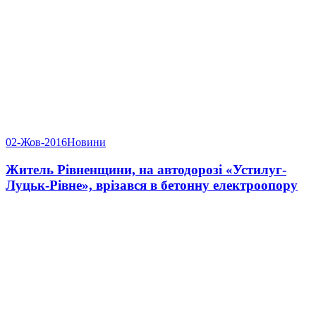
02-Жов-2016
Новини
Житель Рівненщини, на автодорозі «Устилуг-
Луцьк-Рівне», врізався в бетонну електроопору