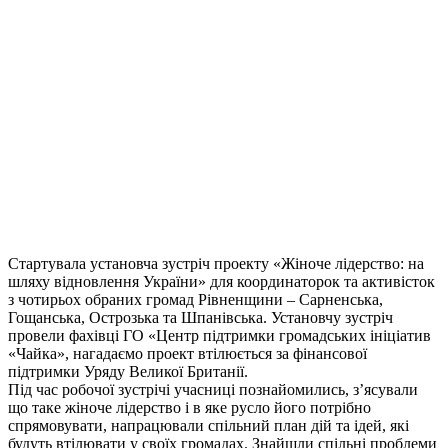
Стартувала установча зустріч проекту «Жіноче лідерство: на
шляху відновлення України» для координаторок та активісток
з чотирьох обраних громад Рівненщини – Сарненська,
Гощанська, Острозька та Шпанівська. Установчу зустріч
провели фахівці ГО «Центр підтримки громадських ініціатив
«Чайка», нагадаємо проект втілюється за фінансової
підтримки Уряду Великої Британії.
Під час робочої зустрічі учасниці познайомились, з’ясували
що таке жіноче лідерство і в яке русло його потрібно
спрямовувати, напрацювали спільний план дій та ідей, які
будуть втілювати у своїх громадах. Знайшли спільні проблеми