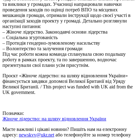
та виклики у громадах. Учасниці напрацювали навички
проведення заходів по оцінці потреб ВПО та місцевих
мешканців громади, отримали інструкції щодо своєї участі в
організації заходів проекту у громаді. Детально розглянули
наступні питання:
– Жіноче лідерство. Законодавчі основи лідерства
– Соціальна згуртованість
– Протидія гендерно-зумовленому насильству
– Волонтерство та залучення громади
Під час роботи кожна команда спланувала свою подальшу
роботу в рамках проекту, та по завершенню, водночас
презентували свої плани усім присутнім.
Проєкт «Жіноче лідерство: на шляху відновлення України»
фінансується завдяки допомозі Великої Британії від Уряду
Великої Британії. / This project was funded with UK aid from the
UK government.
Позначки:
Жіноче лідерство: на шляху відновлення України
Маєте важливі і цікаві новини? Пишіть нам на електронну
адресу:
newskvv@ukr.net
або телефонуйте за номер телефону