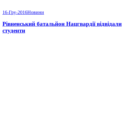
16-Гру-2016
Новини
Рівненський батальйон Нацгвардії відвідали
студенти