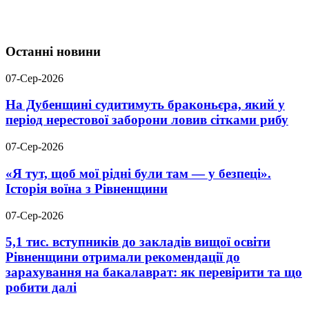
Останні новини
07-Сер-2026
На Дубенщині судитимуть браконьєра, який у
період нерестової заборони ловив сітками рибу
07-Сер-2026
«Я тут, щоб мої рідні були там — у безпеці».
Історія воїна з Рівненщини
07-Сер-2026
5,1 тис. вступників до закладів вищої освіти
Рівненщини отримали рекомендації до
зарахування на бакалаврат: як перевірити та що
робити далі