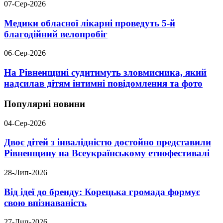
07-Сер-2026
Медики обласної лікарні проведуть 5-й
благодійний велопробіг
06-Сер-2026
На Рівненщині судитимуть зловмисника, який
надсилав дітям інтимні повідомлення та фото
Популярні новини
04-Сер-2026
Двоє дітей з інвалідністю достойно представили
Рівненщину на Всеукраїнському етнофестивалі
28-Лип-2026
Від ідеї до бренду: Корецька громада формує
свою впізнаваність
27-Лип-2026