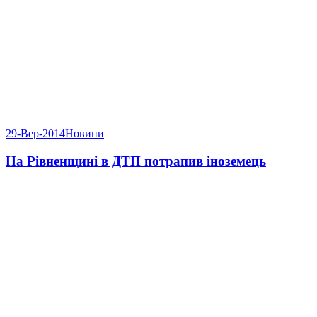
29-Вер-2014
Новини
На Рівненщині в ДТП потрапив іноземець