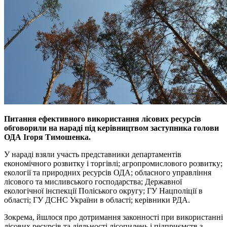
Питання ефективного використання лісових ресурсів
обговорили на нараді під керівництвом заступника голови
ОДА Ігоря Тимошенка.
У нараді взяли участь представники департаментів
економічного розвитку і торгівлі; агропромислового розвитку;
екології та природних ресурсів ОДА; обласного управління
лісового та мисливського господарства; Державної
екологічної інспекції Поліського округу; ГУ Нацполіції в
області; ГУ ДСНС України в області; керівники РДА.
Зокрема, йшлося про дотримання законності при використанні
лісових ресурсів та діяльності лісопилень і підприємств з