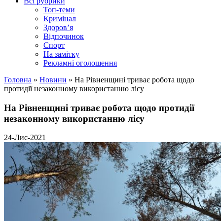
Всі рубрики
Топ-теми
Кримінал
Здоров’я
Відпочинок
Спорт
На замітку
Рекламні оголошення
Головна
»
Новини
»
На Рівненщині триває робота щодо
протидії незаконному використанню лісу
На Рівненщині триває робота щодо протидії
незаконному використанню лісу
24-Лис-2021