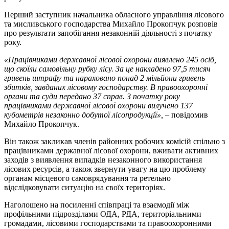
Перший заступник начальника обласного управління лісового
та мисливського господарства Михайло Прокопчук розповів
про результати запобігання незаконній діяльності з початку
року.
«Працівниками державної лісової охорони виявлено 245 осіб,
що скоїли самовільну рубку лісу. За це накладено 97,5 тисяч
гривень штрафу та нараховано понад 2 мільйони гривень
збитків, завданих лісовому господарству. В правоохоронні
органи та суди передано 37 справ. З початку року
працівниками державної лісової охорони вилучено 137
кубометрів незаконно добутої лісопродукції»,
– повідомив
Михайло Прокопчук.
Він також закликав членів районних робочих комісій спільно з
працівниками державної лісової охорони, вживати активних
заходів з виявлення випадків незаконного використання
лісових ресурсів, а також звернути увагу на цю проблему
органам місцевого самоврядування та ретельно
відслідковувати ситуацію на своїх територіях.
Наголошено на посиленні співпраці та взаємодії між
профільними підрозділами ОДА, РДА, територіальними
громадами, лісовими господарствами та правоохоронними