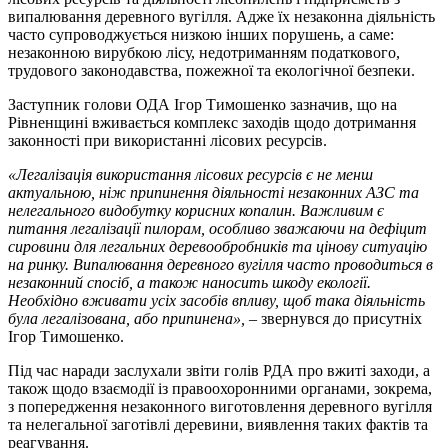
випалювання деревного вугілля. Адже їх незаконна діяльність
часто супроводжується низкою інших порушень, а саме:
незаконною вирубкою лісу, недотриманням податкового,
трудового законодавства, пожежної та екологічної безпеки.
Заступник голови ОДА Ігор Тимошенко зазначив, що на
Рівненщині вживається комплекс заходів щодо дотримання
законності при використанні лісових ресурсів.
«Легалізація використання лісових ресурсів є не менш
актуальною, ніж припинення діяльності незаконних АЗС та
нелегального видобутку корисних копалин. Важливим є
питання легалізації пилорам, особливо зважаючи на дефіцит
сировини для легальних деревообробників та цінову ситуацію
на ринку. Випалювання деревного вугілля часто проводиться в
незаконний спосіб, а також наносить шкоду екології.
Необхідно вживати усіх засобів впливу, щоб така діяльність
була легалізована, або припинена»,
– звернувся до присутніх
Ігор Тимошенко.
Під час наради заслухали звіти голів РДА про вжиті заходи, а
також щодо взаємодії із правоохоронними органами, зокрема,
з попередження незаконного виготовлення деревного вугілля
та нелегальної заготівлі деревини, виявлення таких фактів та
реагування.