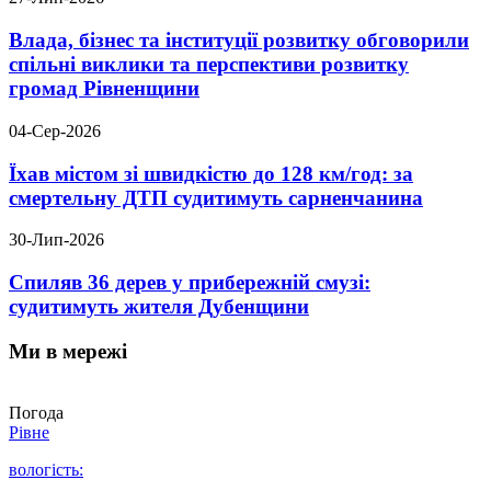
Влада, бізнес та інституції розвитку обговорили
спільні виклики та перспективи розвитку
громад Рівненщини
04-Сер-2026
Їхав містом зі швидкістю до 128 км/год: за
смертельну ДТП судитимуть сарненчанина
30-Лип-2026
Спиляв 36 дерев у прибережній смузі:
судитимуть жителя Дубенщини
Ми в мережі
Погода
Рівне
вологість: