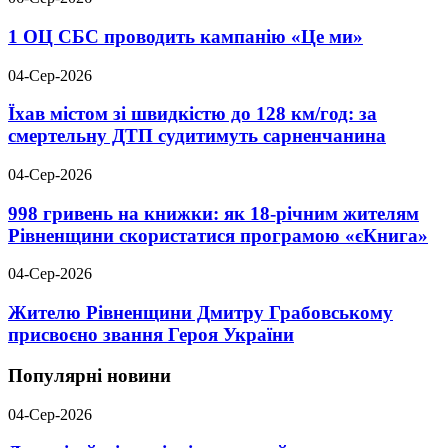
1 ОЦ СБС проводить кампанію «Це ми»
04-Сер-2026
Їхав містом зі швидкістю до 128 км/год: за
смертельну ДТП судитимуть сарненчанина
04-Сер-2026
998 гривень на книжки: як 18-річним жителям
Рівненщини скористатися програмою «єКнига»
04-Сер-2026
Жителю Рівненщини Дмитру Грабовському
присвоєно звання Героя України
Популярні новини
04-Сер-2026