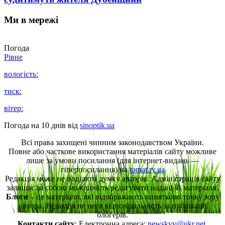
Ми в мережі
Погода
Рівне
вологість:
тиск:
вітер:
Погода на 10 днів від
sinoptik.ua
Всі права захищені чинним законодавством України.
Повне або часткове використання матеріалів сайту можливе
лише за умови посилання (для інтернет-видань —
гіперпосилання) на
tomat.rv.ua
Редакція може не поділяти думку авторів. Адміністрація сайту
залишає за собою можливість редагувати надані їй матеріали.
Блоги
– це матеріали, які відображають винятково точку зору
автора. Редакція не несе відповідальність за публікації
блогерів.
Контакти сайту
: Електронна адреса:
newskvv@ukr.net