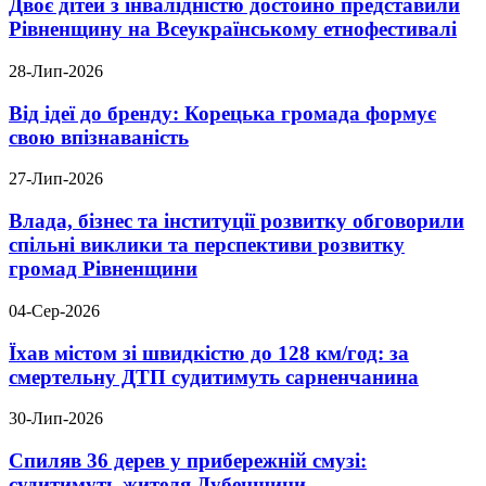
Двоє дітей з інвалідністю достойно представили
Рівненщину на Всеукраїнському етнофестивалі
28-Лип-2026
Від ідеї до бренду: Корецька громада формує
свою впізнаваність
27-Лип-2026
Влада, бізнес та інституції розвитку обговорили
спільні виклики та перспективи розвитку
громад Рівненщини
04-Сер-2026
Їхав містом зі швидкістю до 128 км/год: за
смертельну ДТП судитимуть сарненчанина
30-Лип-2026
Спиляв 36 дерев у прибережній смузі:
судитимуть жителя Дубенщини