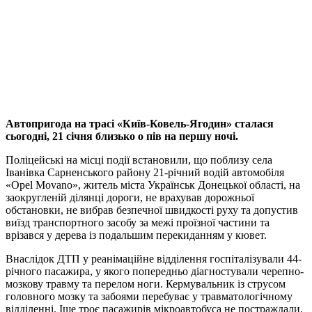
Автопригода на трасі «Київ-Ковель-Ягодин» сталася
сьогодні, 21 січня близько о пів на першу ночі.
Поліцейські на місці події встановили, що поблизу села
Іванівка Сарненського району 21-річний водій автомобіля
«Opel Movano», житель міста Українськ Донецької області, на
заокругленій ділянці дороги, не врахував дорожньої
обстановки, не вибрав безпечної швидкості руху та допустив
виїзд транспортного засобу за межі проїзної частини та
врізався у дерева із подальшим перекиданням у кювет.
Внаслідок ДТП у реанімаційне відділення госпіталізували 44-
річного пасажира, у якого попередньо діагностували черепно-
мозкову травму та перелом ноги. Кермувальник із струсом
головного мозку та забоями перебуває у травматологічному
відділенні. Іще троє пасажирів мікроавтобуса не постраждали.