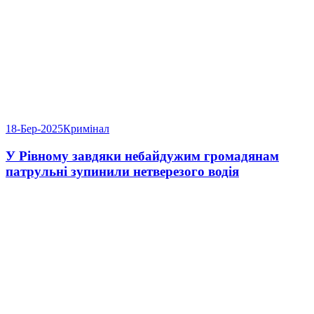
18-Бер-2025
Кримінал
У Рівному завдяки небайдужим громадянам
патрульні зупинили нетверезого водія