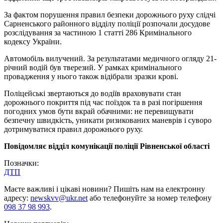
За фактом порушення правил безпеки дорожнього руху слідчі
Сарненського районного відділу поліції розпочали досудове
розслідування за частиною 1 статті 286 Кримінального
кодексу України.
Автомобіль вилучений. За результатами медичного огляду 21-
річний водій був тверезий. У рамках кримінального
провадження у нього також відібрали зразки крові.
Поліцейські звертаються до водіїв враховувати стан
дорожнього покриття під час поїздок та в разі погіршення
погодних умов бути вкрай обачними: не перевищувати
безпечну швидкість, уникати ризикованих маневрів і суворо
дотримуватися правил дорожнього руху.
Повідомляє відділ комунікації поліції Рівненської області
Позначки:
ДТП
Маєте важливі і цікаві новини? Пишіть нам на електронну
адресу:
newskvv@ukr.net
або телефонуйте за номер телефону
098 37 98 993
.