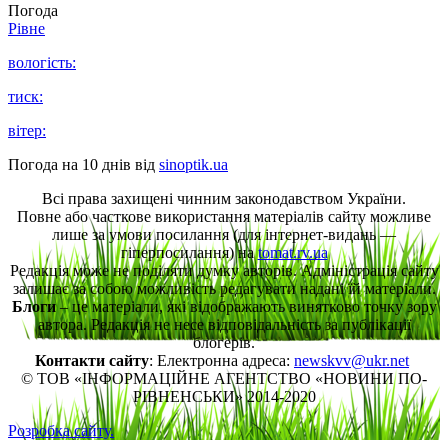
Погода
Рівне
вологість:
тиск:
вітер:
Погода на 10 днів від
sinoptik.ua
Всі права захищені чинним законодавством України.
Повне або часткове використання матеріалів сайту можливе
лише за умови посилання (для інтернет-видань —
гіперпосилання) на
tomat.rv.ua
Редакція може не поділяти думку авторів. Адміністрація сайту
залишає за собою можливість редагувати надані їй матеріали.
Блоги
– це матеріали, які відображають винятково точку зору
автора. Редакція не несе відповідальність за публікації
блогерів.
Контакти сайту
: Електронна адреса:
newskvv@ukr.net
© ТОВ «ІНФОРМАЦІЙНЕ АГЕНТСТВО «НОВИНИ ПО-
РІВНЕНСЬКИ» 2014-2020
Розробка сайту.