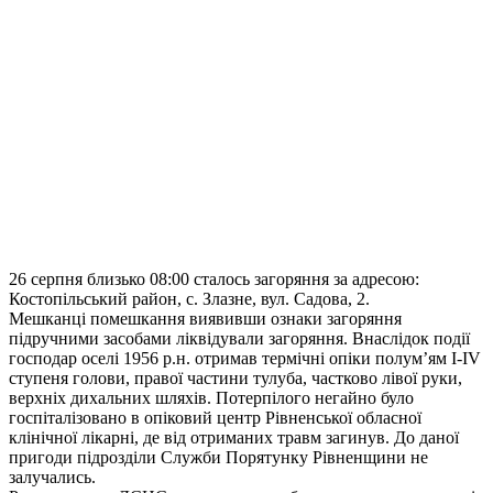
26 серпня близько 08:00 сталось загоряння за адресою:
Костопільський район, с. Злазне, вул. Садова, 2.
Мешканці помешкання виявивши ознаки загоряння
підручними засобами ліквідували загоряння. Внаслідок події
господар оселі 1956 р.н. отримав термічні опіки полум’ям І-ІV
ступеня голови, правої частини тулуба, частково лівої руки,
верхніх дихальних шляхів. Потерпілого негайно було
госпіталізовано в опіковий центр Рівненської обласної
клінічної лікарні, де від отриманих травм загинув. До даної
пригоди підрозділи Служби Порятунку Рівненщини не
залучались.