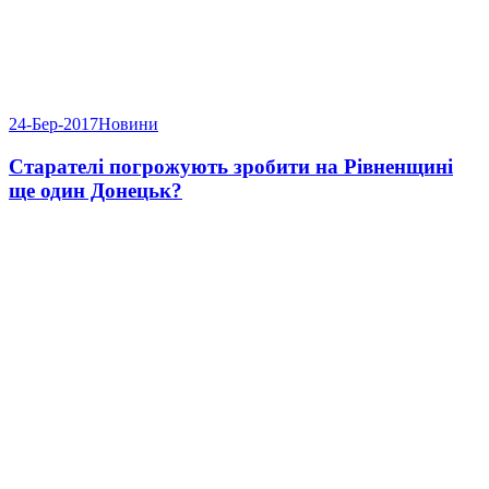
24-Бер-2017
Новини
Старателі погрожують зробити на Рівненщині
ще один Донецьк?