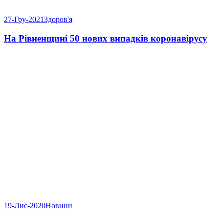
27-Гру-2021
Здоров'я
На Рівненщині 50 нових випадків коронавірусу
19-Лис-2020
Новини