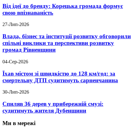
Від ідеї до бренду: Корецька громада формує
свою впізнаваність
27-Лип-2026
Влада, бізнес та інституції розвитку обговорили
спільні виклики та перспективи розвитку
громад Рівненщини
04-Сер-2026
Їхав містом зі швидкістю до 128 км/год: за
смертельну ДТП судитимуть сарненчанина
30-Лип-2026
Спиляв 36 дерев у прибережній смузі:
судитимуть жителя Дубенщини
Ми в мережі