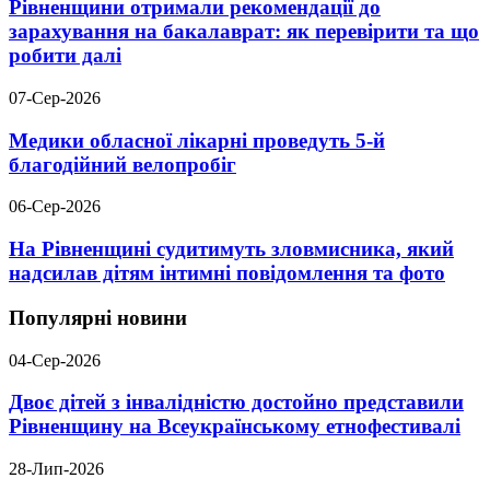
Рівненщини отримали рекомендації до
зарахування на бакалаврат: як перевірити та що
робити далі
07-Сер-2026
Медики обласної лікарні проведуть 5-й
благодійний велопробіг
06-Сер-2026
На Рівненщині судитимуть зловмисника, який
надсилав дітям інтимні повідомлення та фото
Популярні новини
04-Сер-2026
Двоє дітей з інвалідністю достойно представили
Рівненщину на Всеукраїнському етнофестивалі
28-Лип-2026