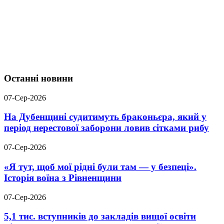
Останні новини
07-Сер-2026
На Дубенщині судитимуть браконьєра, який у
період нерестової заборони ловив сітками рибу
07-Сер-2026
«Я тут, щоб мої рідні були там — у безпеці».
Історія воїна з Рівненщини
07-Сер-2026
5,1 тис. вступників до закладів вищої освіти