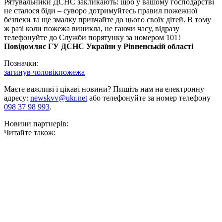
Рятувальники ДСНС закликають: щоб у вашому господарстві
не сталося біди – суворо дотримуйтесь правил пожежної
безпеки та ще змалку привчайте до цього своїх дітей. В тому
ж разі коли пожежа виникла, не гаючи часу, відразу
телефонуйте до Служби порятунку за номером 101!
Повідомляє ГУ ДСНС України у Рівненській області
Позначки:
загинув чоловік
пожежа
Маєте важливі і цікаві новини? Пишіть нам на електронну
адресу:
newskvv@ukr.net
або телефонуйте за номер телефону
098 37 98 993
.
Новини партнерів:
Читайте також: