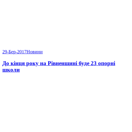
29-Бер-2017
Новини
До кінця року на Рівненщині буде 23 опорні
школи