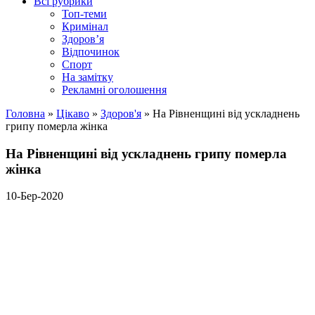
Всі рубрики
Топ-теми
Кримінал
Здоров’я
Відпочинок
Спорт
На замітку
Рекламні оголошення
Головна
»
Цікаво
»
Здоров'я
»
На Рівненщині від ускладнень
грипу померла жінка
На Рівненщині від ускладнень грипу померла
жінка
10-Бер-2020