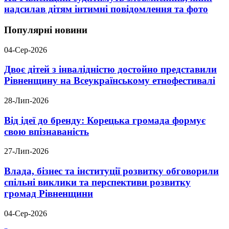
надсилав дітям інтимні повідомлення та фото
Популярні новини
04-Сер-2026
Двоє дітей з інвалідністю достойно представили
Рівненщину на Всеукраїнському етнофестивалі
28-Лип-2026
Від ідеї до бренду: Корецька громада формує
свою впізнаваність
27-Лип-2026
Влада, бізнес та інституції розвитку обговорили
спільні виклики та перспективи розвитку
громад Рівненщини
04-Сер-2026