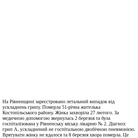
На Рівненщині зареєстровано летальний випадок від
ускладнень грипу. Померла 51-річна жителька
Костопільського району. Жінка захворіла 27 лютого. За
медичною допомогою звернулась 2 березня та була
госпіталізована у Рівненську міську лікарню № 2. Діагноз:
грип А, ускладнений не госпітальною двобічною пневмонією.
Врятувати жінку не вдалося та 8 березня хвора померла. Це