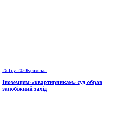
26-Гру-2020
Кримінал
Іноземцям-«квартирникам» суд обрав
запобіжний захід