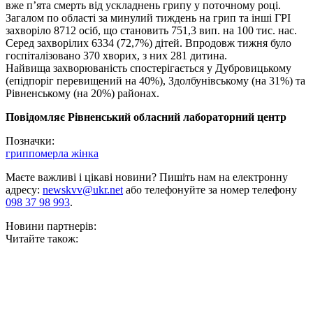
вже п’ята смерть від ускладнень грипу у поточному році.
Загалом по області за минулий тиждень на грип та інші ГРІ
захворіло 8712 осіб, що становить 751,3 вип. на 100 тис. нас.
Серед захворілих 6334 (72,7%) дітей. Впродовж тижня було
госпіталізовано 370 хворих, з них 281 дитина.
Найвища захворюваність спостерігається у Дубровицькому
(епідпоріг перевищений на 40%), Здолбунівському (на 31%) та
Рівненському (на 20%) районах.
Повідомляє Рівненський обласний лабораторний центр
Позначки:
грип
померла жінка
Маєте важливі і цікаві новини? Пишіть нам на електронну
адресу:
newskvv@ukr.net
або телефонуйте за номер телефону
098 37 98 993
.
Новини партнерів:
Читайте також: