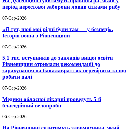
На Дубенщині судитимуть браконьєра, який у
період нерестової заборони ловив сітками рибу
07-Сер-2026
«Я тут, щоб мої рідні були там — у безпеці».
Історія воїна з Рівненщини
07-Сер-2026
5,1 тис. вступників до закладів вищої освіти
Рівненщини отримали рекомендації до
зарахування на бакалаврат: як перевірити та що
робити далі
07-Сер-2026
Медики обласної лікарні проведуть 5-й
благодійний велопробіг
06-Сер-2026
На Рівненщині судитимуть зловмисника, який