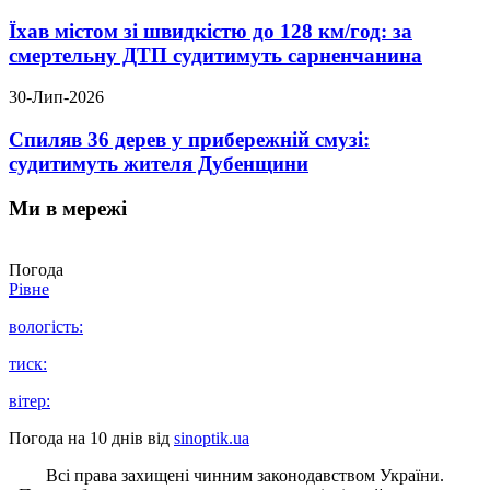
Їхав містом зі швидкістю до 128 км/год: за
смертельну ДТП судитимуть сарненчанина
30-Лип-2026
Спиляв 36 дерев у прибережній смузі:
судитимуть жителя Дубенщини
Ми в мережі
Погода
Рівне
вологість:
тиск:
вітер:
Погода на 10 днів від
sinoptik.ua
Всі права захищені чинним законодавством України.