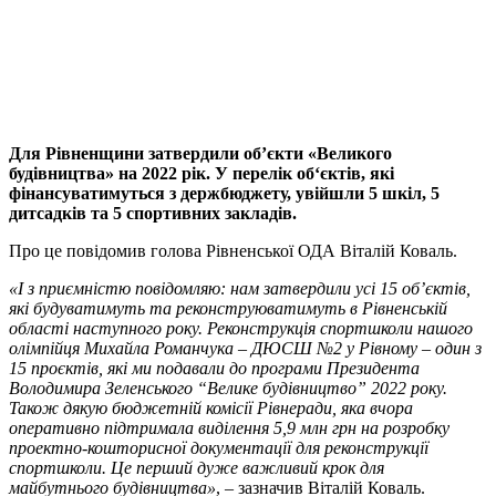
Для Рівненщини затвердили об’єкти «Великого
будівництва» на 2022 рік. У перелік об‘єктів, які
фінансуватимуться з держбюджету, увійшли 5 шкіл, 5
дитсадків та 5 спортивних закладів.
Про це повідомив голова Рівненської ОДА Віталій Коваль.
«І з приємністю повідомляю: нам затвердили усі 15 об’єктів,
які будуватимуть та реконструюватимуть в Рівненській
області наступного року. Реконструкція спортшколи нашого
олімпійця Михайла Романчука – ДЮСШ №2 у Рівному – один з
15 проєктів, які ми подавали до програми Президента
Володимира Зеленського “Велике будівництво” 2022 року.
Також дякую бюджетній комісії Рівнеради, яка вчора
оперативно підтримала виділення 5,9 млн грн на розробку
проектно-кошторисної документації для реконструкції
спортшколи. Це перший дуже важливий крок для
майбутнього будівництва»
, – зазначив Віталій Коваль.