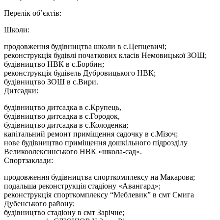
Перелік об’єктів:
Школи:
продовження будівництва школи в с.Цепцевичі;
реконструкція будівлі початкових класів Немовицької ЗОШ;
будівництво НВК в с.Борбин;
реконструкція будівель Дубровицького НВК;
будівництво ЗОШ в с.Вири.
Дитсадки:
будівництво дитсадка в с.Крупець,
будівництво дитсадка в с.Городок,
будівництво дитсадка в с.Колоденка;
капітальний ремонт приміщення садочку в с.Мізоч;
нове будівництво приміщення дошкільного підрозділу
Великоолексинського НВК «школа-сад».
Спортзаклади:
продовження будівництва спорткомплексу на Макарова;
подальша реконструкція стадіону «Авангард»;
реконструкція спорткомплексу “Меблевик” в смт Смига
Дубенського району;
будівництво стадіону в смт Зарічне;