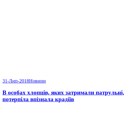
31-Лип-2018
Новини
В особах хлопців, яких затримали патрульні,
потерпіла впізнала крадіїв