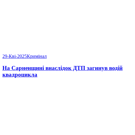
29-Кві-2025
Кримінал
На Сарненщині внаслідок ДТП загинув водій
квадроцикла