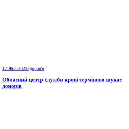
17-Жов-2023
Здоров'я
Обласний центр служби крові терміново шукає
донорів