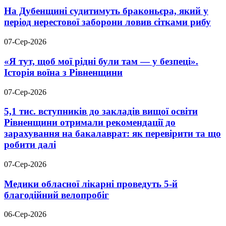
На Дубенщині судитимуть браконьєра, який у
період нерестової заборони ловив сітками рибу
07-Сер-2026
«Я тут, щоб мої рідні були там — у безпеці».
Історія воїна з Рівненщини
07-Сер-2026
5,1 тис. вступників до закладів вищої освіти
Рівненщини отримали рекомендації до
зарахування на бакалаврат: як перевірити та що
робити далі
07-Сер-2026
Медики обласної лікарні проведуть 5-й
благодійний велопробіг
06-Сер-2026