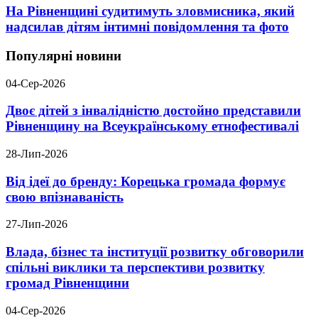
На Рівненщині судитимуть зловмисника, який
надсилав дітям інтимні повідомлення та фото
Популярні новини
04-Сер-2026
Двоє дітей з інвалідністю достойно представили
Рівненщину на Всеукраїнському етнофестивалі
28-Лип-2026
Від ідеї до бренду: Корецька громада формує
свою впізнаваність
27-Лип-2026
Влада, бізнес та інституції розвитку обговорили
спільні виклики та перспективи розвитку
громад Рівненщини
04-Сер-2026