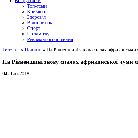
Всі рубрики
Топ-теми
Кримінал
Здоров’я
Відпочинок
Спорт
На замітку
Рекламні оголошення
Головна
»
Новини
»
На Рівненщині знову спалах африканської
На Рівненщині знову спалах африканської чуми 
04-Лип-2018