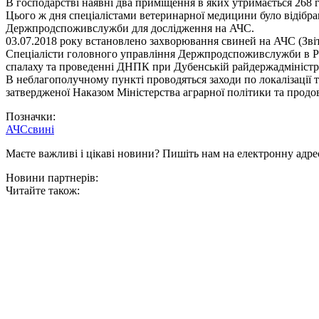
В господарстві наявні два приміщення в яких утримається 268 г
Цього ж дня спеціалістами ветеринарної медицини було відібра
Держпродспоживслужби для дослідження на АЧС.
03.07.2018 року встановлено захворювання свиней на АЧС (Звіт 
Спеціалісти головного управління Держпродспоживслужби в Рівн
спалаху та проведенні ДНПК при Дубенській райдержадміністраці
В неблагополучному пункті проводяться заходи по локалізації т
затвердженої Наказом Міністерства аграрної політики та продов
Позначки:
АЧС
свині
Маєте важливі і цікаві новини? Пишіть нам на електронну адре
Новини партнерів:
Читайте також: