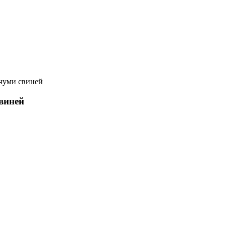
 чуми свиней
свиней