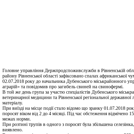
Головне управління Держпродспоживслужби в Рівненській обла
району Рівненської області зафіксовано спалах африканської чу
02.07.2018 року до начальника Дубенського міськрайонного у
аграрій» та повідомив про загибель свиней на свинофермі.
В той же день група за участю спеціалістів Дубенського міськ
ветеринарної медицини та Рівненської регіональної державної
матеріалу.
При виїзді на місце події стало відомо що зранку 01.07.2018 ро
поросят віком від 2 до 4 місяці. Під час обстеження відмічено 1
межах норми.
При розтині трупів в одного з поросят була збільшена селезінка
виявлено.