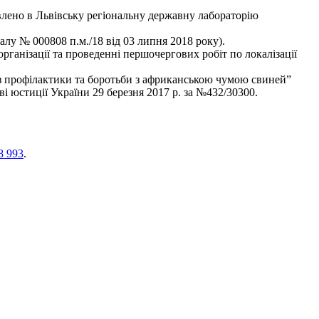
влено в Львівську регіональну державну лабораторію
алу № 000808 п.м./18 від 03 липня 2018 року).
анізації та проведенні першочергових робіт по локалізації
ї з профілактики та боротьби з африканською чумою свиней”
і юстиції України 29 березня 2017 р. за №432/30300.
8 993
.