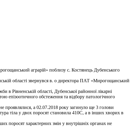
рогощанський аграрій» поблизу с. Костянець Дубенського
ській області звернувся в. о директора ПАТ «Мирогощанський
и в Рівненській області, Дубенської районної лікарні
тою епізоотичного обстеження та відбору патологічного
 не проявлялися, а 02.07.2018 року загинуло ще 3 голови
атура тіла у двох поросят становила 410С, а в інших хворих в
інших поросят характерних змін у внутрішніх органах не