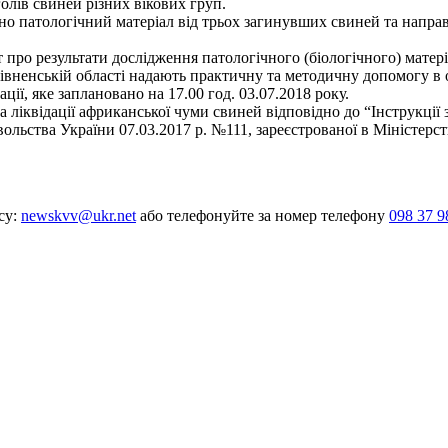
олів свиней різних вікових груп.
но патологічний матеріал від трьох загинувших свиней та напра
про результати дослідження патологічного (біологічного) матері
енській області надають практичну та методичну допомогу в орг
ї, яке заплановано на 17.00 год. 03.07.2018 року.
а ліквідації африканської чуми свиней відповідно до “Інструкці
ольства України 07.03.2017 р. №111, зареєстрованої в Міністерств
су:
newskvv@ukr.net
або телефонуйте за номер телефону
098 37 9