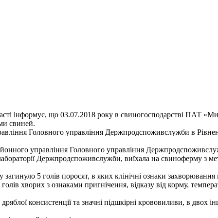
сті інформує, що 03.07.2018 року в свиногосподарстві ПАТ «Ми
ми свиней.
правління Головного управління Держпродспоживслужби в Рівнен
районного управління Головного управління Держпродспоживслужб
 лабораторії Держпродспоживслужби, виїхала на свиноферму з ме
ку загинуло 5 голів поросят, в яких клінічні ознаки захворювання
5 голів хворих з ознаками пригнічення, відказу від корму, темпер
, дряблої консистенції та значні підшкірні крововиливи, в двох 