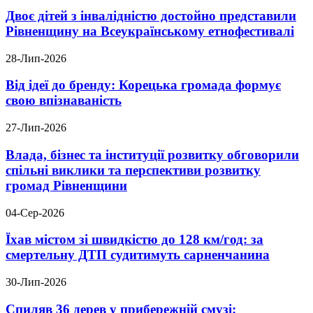
Двоє дітей з інвалідністю достойно представили
Рівненщину на Всеукраїнському етнофестивалі
28-Лип-2026
Від ідеї до бренду: Корецька громада формує
свою впізнаваність
27-Лип-2026
Влада, бізнес та інституції розвитку обговорили
спільні виклики та перспективи розвитку
громад Рівненщини
04-Сер-2026
Їхав містом зі швидкістю до 128 км/год: за
смертельну ДТП судитимуть сарненчанина
30-Лип-2026
Спиляв 36 дерев у прибережній смузі: