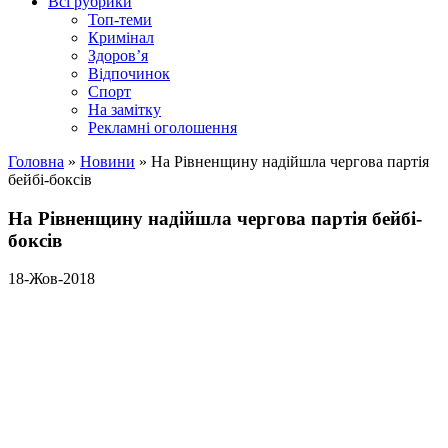
Всі рубрики
Топ-теми
Кримінал
Здоров’я
Відпочинок
Спорт
На замітку
Рекламні оголошення
Головна
»
Новини
»
На Рівненщину надійшла чергова партія
бейбі-боксів
На Рівненщину надійшла чергова партія бейбі-
боксів
18-Жов-2018