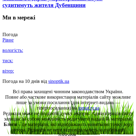
судитимуть жителя Дубенщини
Ми в мережі
Погода
Рівне
вологість:
тиск:
вітер:
Погода на 10 днів від
sinoptik.ua
Всі права захищені чинним законодавством України.
Повне або часткове використання матеріалів сайту можливе
лише за умови посилання (для інтернет-видань —
гіперпосилання) на
tomat.rv.ua
Редакція може не поділяти думку авторів. Адміністрація сайту
залишає за собою можливість редагувати надані їй матеріали.
Блоги
– це матеріали, які відображають винятково точку зору
автора. Редакція не несе відповідальність за публікації
блогерів.