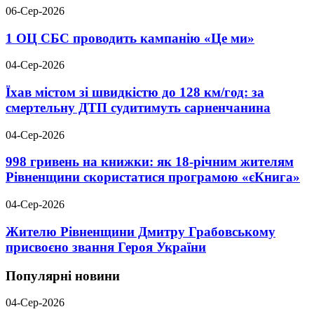
06-Сер-2026
1 ОЦ СБС проводить кампанію «Це ми»
04-Сер-2026
Їхав містом зі швидкістю до 128 км/год: за
смертельну ДТП судитимуть сарненчанина
04-Сер-2026
998 гривень на книжки: як 18-річним жителям
Рівненщини скористатися програмою «єКнига»
04-Сер-2026
Жителю Рівненщини Дмитру Грабовському
присвоєно звання Героя України
Популярні новини
04-Сер-2026