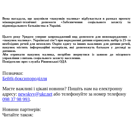
Вона нагадала, що закупівля «пакунків малюка» відбувається в рамках проекту
міжнародної-технічної допомоги «Забезпечення соціального захисту та
відповідального батьківства в Україні
.
Цього року Урядом уперше запроваджений вид допомоги для новонароджених –
«пакунок малюка». У
країнські сім’ї при народженні дитини отримують набір із 25-ти
необхідних речей для немовлят. Окрім одягу та інших важливих для дитини речей,
пакунок містить інформаційні матеріали, які допоможуть батькам у догляді за
дитиною
.
Аби отримати пакунок малюка, потрібно звернутися із заявою до місцевого
управління з питань соціального захисту населення.
Повідомляє прес-служба Рівненської ОДА
Позначки:
Бейбі-бокси
породілля
Маєте важливі і цікаві новини? Пишіть нам на електронну
адресу:
newskvv@ukr.net
або телефонуйте за номер телефону
098 37 98 993
.
Новини партнерів:
Читайте також: