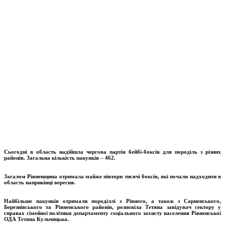
Сьогодні в область надійшла чергова партія бейбі-боксів для породіль з різних
районів. Загальна кількість пакунків – 462
.
Загалом Рівненщина отримала майже півтори тисячі боксів, які почали надходити в
область наприкінці вересня.
Найбільше пакунків отримали породіллі з Рівного, а також з Сарненського,
Березнівського та Рівненського районів, розповіла Тетяна
завідувач сектору у
справах сімейної політики департаменту соціального захисту населення Рівненської
ОДА Тетяна Кульчицька.