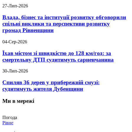
27-Лип-2026
Влада, бізнес та інституції розвитку обговорили
спільні виклики та перспективи розвитку
громад Рівненщини
04-Сер-2026
Їхав містом зі швидкістю до 128 км/год: за
смертельну ДТП судитимуть сарненчанина
30-Лип-2026
Спиляв 36 дерев у прибережній смузі:
судитимуть жителя Дубенщини
Ми в мережі
Погода
Рівне