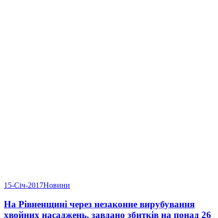
15-Січ-2017
Новини
На Рівненщині через незаконне вирубування
хвойних насаджень, завдано збитків на понад 26