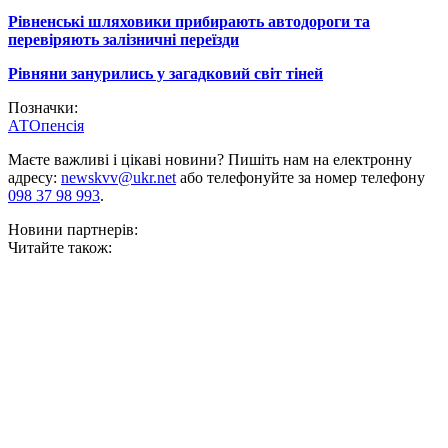
Рівненські шляховики прибирають автодороги та
перевіряють залізничні переїзди
Рівняни занурились у загадковий світ тіней
Позначки:
АТО
пенсія
Маєте важливі і цікаві новини? Пишіть нам на електронну
адресу:
newskvv@ukr.net
або телефонуйте за номер телефону
098 37 98 993
.
Новини партнерів:
Читайте також: