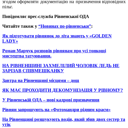
згодом оформляти документацію на призначення відповідних
пільг.
Повідомляє прес-служба Рівненської ОДА
Читайте також у
“Новинах по-рівненськи”
:
Як підготувати рівнянок до літа знають у «GOLDEN
LADY»
Роман Марчук розповів рівнянам про усі тонкощі
мистецтва татуювання.
НА РІВНЕНЩИНІ ЗАХМЕЛІЛИЙ ЧОЛОВІК ЛЕДЬ НЕ
ЗАРІЗАВ СПІВМЕШКАНКУ
Завтра на Рівненщині місцями – дощ
ЯК МАЄ ПРОХОДИТИ ДЕКОМУНІЗАЦІЯ У РІВНОМУ?
У Рівненській ОДА – нові кадрові призначення
Рівнян запрошують на «Фотомандри рідним краєм»
На Рівненщині розшукують водія, який збив двох сестер та
утік