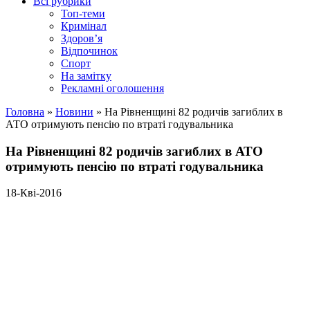
Всі рубрики
Топ-теми
Кримінал
Здоров’я
Відпочинок
Спорт
На замітку
Рекламні оголошення
Головна
»
Новини
»
На Рівненщині 82 родичів загиблих в
АТО отримують пенсію по втраті годувальника
На Рівненщині 82 родичів загиблих в АТО
отримують пенсію по втраті годувальника
18-Кві-2016