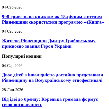
04-Сер-2026
998 гривень на книжки: як 18-річним жителям
Рівненщини скористатися програмою «єКнига»
04-Сер-2026
Жителю Рівненщини Дмитру Грабовському
присвоєно звання Героя України
Популярні новини
04-Сер-2026
Двоє дітей з інвалідністю достойно представили
Рівненщину на Всеукраїнському етнофестивалі
28-Лип-2026
Від ідеї до бренду: Корецька громада формує
свою впізнаваність