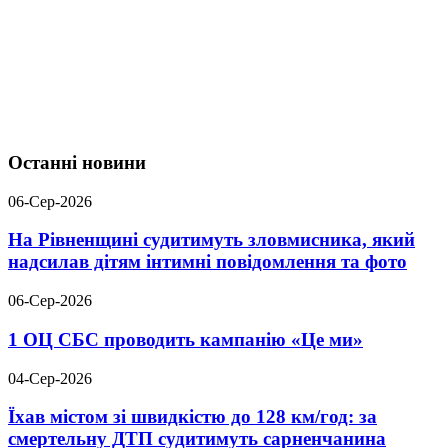
Останні новини
06-Сер-2026
На Рівненщині судитимуть зловмисника, який
надсилав дітям інтимні повідомлення та фото
06-Сер-2026
1 ОЦ СБС проводить кампанію «Це ми»
04-Сер-2026
Їхав містом зі швидкістю до 128 км/год: за
смертельну ДТП судитимуть сарненчанина