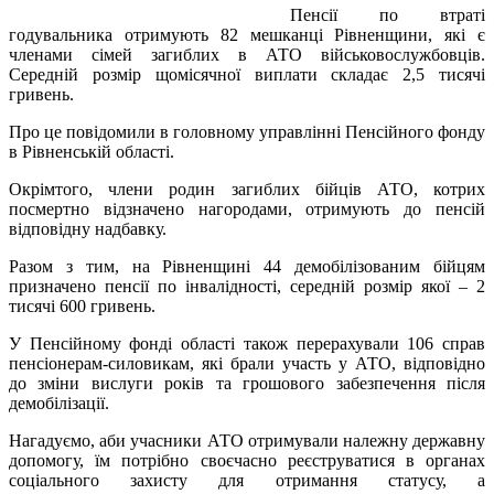
Пенсії
по втраті
годувальника
отримують
82 мешканці Рівненщини, які є
членами сімей загиблих в АТО
військовослужбовців
.
Середній розмір щомісячної виплати складає 2,5 тисячі
гривень.
Про це
повідомили
в головному управлінні Пенсійного фонду
в Рівненській області.
Окрім
того, члени родин загиблих бійців АТО, котрих
посмертно відзначено нагородами, отримують до пенсій
відповідну надбавку.
Разом з тим, на Рівненщині 44 демобілізованим бійцям
призначено пенсії по інвалідності, середній розмір якої – 2
тисячі 600 гривень.
У Пенсійному фонді області також перерахували 106 справ
пенсіонерам-силовикам, які брали участь у АТО, відповідно
до зміни вислуги років та грошового забезпечення після
демобілізації.
Нагадуємо
, аби учасники АТО отримували належну державну
допомогу, їм потрібно своєчасно реєструватися в органах
соціального захисту для отримання статусу, а