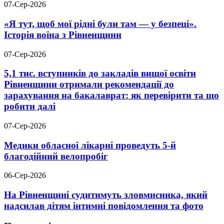
07-Сер-2026
«Я тут, щоб мої рідні були там — у безпеці».
Історія воїна з Рівненщини
07-Сер-2026
5,1 тис. вступників до закладів вищої освіти
Рівненщини отримали рекомендації до
зарахування на бакалаврат: як перевірити та що
робити далі
07-Сер-2026
Медики обласної лікарні проведуть 5-й
благодійний велопробіг
06-Сер-2026
На Рівненщині судитимуть зловмисника, який
надсилав дітям інтимні повідомлення та фото