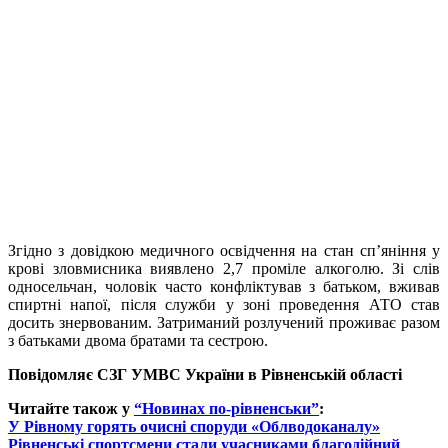
Згідно з довідкою медичного освідчення на стан сп’яніння у
крові зловмисника виявлено 2,7 проміле алкоголю. Зі слів
односельчан, чоловік часто конфліктував з батьком, вживав
спиртні напої, після служби у зоні проведення АТО став
досить знервованим. Затриманий розлучений проживає разом
з батьками двома братами та сестрою.
Повідомляє СЗГ УМВС України
в Рівненській області
Читайте також у
“Новинах по-рівненськи”
:
У Рівному горять очисні споруди «Облводоканалу»
Рівненські спортсмени стали учасниками благодійний