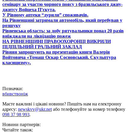
семінару за участю чорного поясу з бразильського джиу-
джитсу Войцеха П’єкута.
У Рівному аптеки “дурили” споживачів.
На Рівненщині затримали автомобіль, який перебував у
розшуку
Рівненська область: за добу рятувальники понад 20 разів
виїжджали на ліквідацію пожеж
НА РІВНЕНЩИНІ ПРАВООХОРОНЦІ ВИКРИЛИ
ПІДПІЛЬНИЙ ГРАЛЬНИЙ ЗАКЛАД
Рівнян запрошують на презентацію книги Валерія
Войтовича «Томаш Оскар Сосновський. Скульптура
класицизму».
Позначки:
вбивство
ніж
Маєте важливі і цікаві новини? Пишіть нам на електронну
адресу:
newskvv@ukr.net
або телефонуйте за номер телефону
098 37 98 993
.
Новини партнерів:
Читайте також: