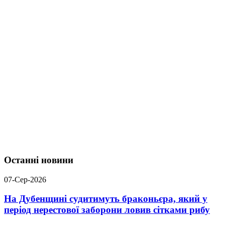
Останні новини
07-Сер-2026
На Дубенщині судитимуть браконьєра, який у
період нерестової заборони ловив сітками рибу