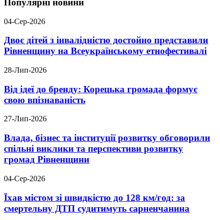
Популярні новини
04-Сер-2026
Двоє дітей з інвалідністю достойно представили
Рівненщину на Всеукраїнському етнофестивалі
28-Лип-2026
Від ідеї до бренду: Корецька громада формує
свою впізнаваність
27-Лип-2026
Влада, бізнес та інституції розвитку обговорили
спільні виклики та перспективи розвитку
громад Рівненщини
04-Сер-2026
Їхав містом зі швидкістю до 128 км/год: за
смертельну ДТП судитимуть сарненчанина