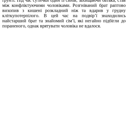
ґрунті. Під час сутички один із синів, захищаючи батька, став
між конфліктуючими чоловіками. Розгніваний брат раптово
вихопив з кишені розкладний ніж та вдарив у грудну
кліткупотерпілого. В цей час на подвір’ї знаходились
найстарший брат та знайомий сім’ї, які негайно підбігли до
пораненого, однак врятувати чоловіка не вдалося.