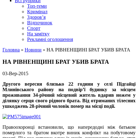
Всі рубрики
Топ-теми
Кримінал
Здоров’я
Відпочинок
Спорт
На замітку
Рекламні оголошення
Головна
»
Новини
»
НА РІВНЕНЩИНІ БРАТ УБИВ БРАТА
НА РІВНЕНЩИНІ БРАТ УБИВ БРАТА
03-Вер-2015
Другого вересня близько 22 години у селі Підгайці
Млинівського району на подвір’ї будинку за місцем
проживання 34-річний місцевий житель вдарив ножем у
ділянку серця свого рідного брата. Від отриманих тілесних
ушкоджень 28-річний чоловік помер на місці події.
Правоохоронці встановили, що напередодні між батьком
померлого та братом вкотре виник конфлікт на побутовому