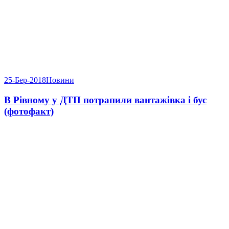
25-Бер-2018
Новини
В Рівному у ДТП потрапили вантажівка і бус
(фотофакт)