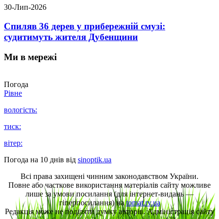
30-Лип-2026
Спиляв 36 дерев у прибережній смузі:
судитимуть жителя Дубенщини
Ми в мережі
Погода
Рівне
вологість:
тиск:
вітер:
Погода на 10 днів від
sinoptik.ua
Всі права захищені чинним законодавством України.
Повне або часткове використання матеріалів сайту можливе
лише за умови посилання (для інтернет-видань —
гіперпосилання) на
tomat.rv.ua
Редакція може не поділяти думку авторів. Адміністрація сайту