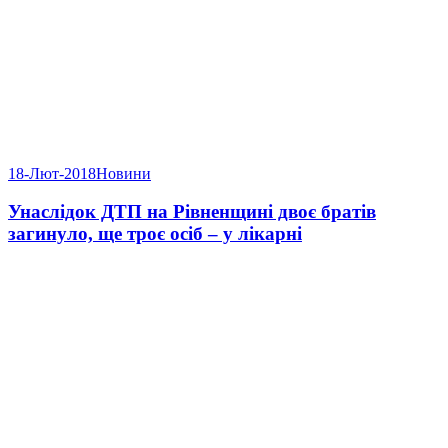
18-Лют-2018
Новини
Унаслідок ДТП на Рівненщині двоє братів
загинуло, ще троє осіб – у лікарні