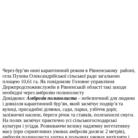
Через бур’ян нині карантинний режим в Рівненському районі,
села Пухова Олександрійської сільської ради загальною
площею 10,61 га. Як повідомляє Головне управління
Держпродспоживслужби в Рівненській області такі заходи
необхідні через амброзію полинолисту
Довідково:
Амброзія полинолиста
– небезпечний для людини
і довкілля карантинний бур’ян, який засмічує подвір’я та
вулиці, присадибні ділянки, сади, парки, узбіччя доріг,
залізничні насипи, береги річок та ставків, полезахисні смуги.
На полях засмічує практично усі сільськогосподарські
культури і угіддя. Розвиваючи велику надземну вегетативну
масу (при сприятливих умовах амброзія досягає 2 метрів),
амброзія полинолиста здатна в польових умовах витісняти і