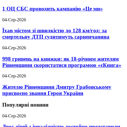
1 ОЦ СБС проводить кампанію «Це ми»
04-Сер-2026
Їхав містом зі швидкістю до 128 км/год: за
смертельну ДТП судитимуть сарненчанина
04-Сер-2026
998 гривень на книжки: як 18-річним жителям
Рівненщини скористатися програмою «єКнига»
04-Сер-2026
Жителю Рівненщини Дмитру Грабовському
присвоєно звання Героя України
Популярні новини
04-Сер-2026
Двоє дітей з інвалідністю достойно представили