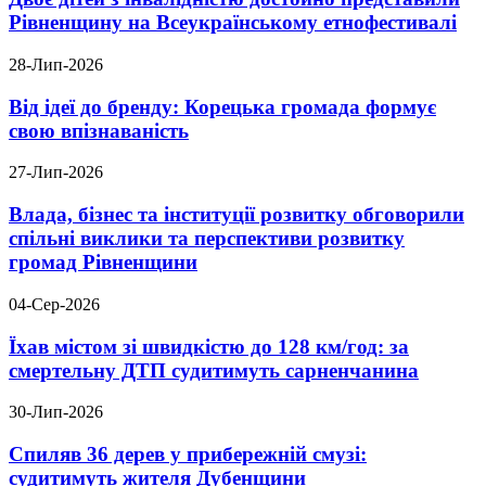
Рівненщину на Всеукраїнському етнофестивалі
28-Лип-2026
Від ідеї до бренду: Корецька громада формує
свою впізнаваність
27-Лип-2026
Влада, бізнес та інституції розвитку обговорили
спільні виклики та перспективи розвитку
громад Рівненщини
04-Сер-2026
Їхав містом зі швидкістю до 128 км/год: за
смертельну ДТП судитимуть сарненчанина
30-Лип-2026
Спиляв 36 дерев у прибережній смузі:
судитимуть жителя Дубенщини