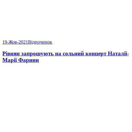
19-Жов-2021
Відпочинок
Рівнян запрошують на сольний концерт Наталії-
Марії Фарини