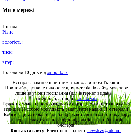
Ми в мережі
Погода
Рівне
вологість:
тиск:
вітер:
Погода на 10 днів від
sinoptik.ua
Всі права захищені чинним законодавством України.
Повне або часткове використання матеріалів сайту можливе
лише за умови посилання (для інтернет-видань —
гіперпосилання) на
tomat.rv.ua
Редакція може не поділяти думку авторів. Адміністрація сайту
залишає за собою можливість редагувати надані їй матеріали.
Блоги
– це матеріали, які відображають винятково точку зору
автора. Редакція не несе відповідальність за публікації
блогерів.
Контакти сайту
: Електронна адреса:
newskvv@ukr.net