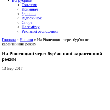
Всі рубрики
Топ-теми
Кримінал
Здоров’я
Відпочинок
Спорт
На замітку
Рекламні оголошення
Головна
»
Новини
»
На Рівненщині через бур’ян нині
карантинний режим
На Рівненщині через бур’ян нині карантинний
режим
13-Вер-2017