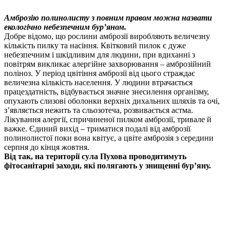
Амброзію полинолисту з повним правом можна назвати
екологічно небезпечним бур’яном.
Добре відомо, що рослини амброзії виробляють величезну
кількість пилку та насіння. Квітковий пилок є дуже
небезпечним і шкідливим для людини, при вдиханні з
повітрям викликає алергійне захворювання – амброзійний
поліноз. У період цвітіння амброзії від цього страждає
величезна кількість населення. У людини втрачається
працездатність, відбувається значне знесилення організму,
опухають слизові оболонки верхніх дихальних шляхів та очі,
з’являється нежить та сльозотеча, розвивається астма.
Лікування алергії, спричиненої пилком амброзії, тривале й
важке. Єдиний вихід – триматися подалі від амброзії
полинолистої поки вона квітує, а цвіте амброзія з середини
серпня до кінця жовтня.
Від так, на території сула Пухова проводитимуть
фітосанітарні заходи, які полягають у знищенні бур’яну.