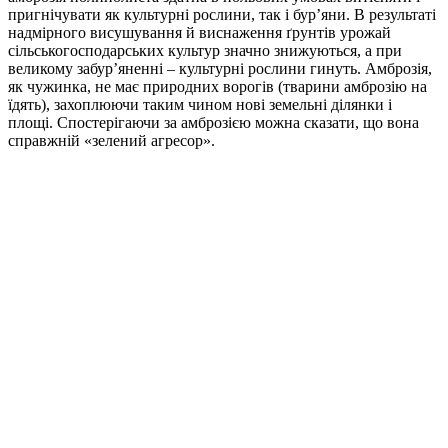
пригнічувати як культурні рослини, так і бур’яни. В результаті
надмірного висушування й виснаження ґрунтів урожай
сільськогосподарських культур значно знижуються, а при
великому забур’яненні – культурні рослини гинуть. Амброзія,
як чужинка, не має природних ворогів (тварини амброзію на
їдять), захоплюючи таким чином нові земельні ділянки і
площі. Спостерігаючи за амброзією можна сказати, що вона
справжній «зелений агресор».