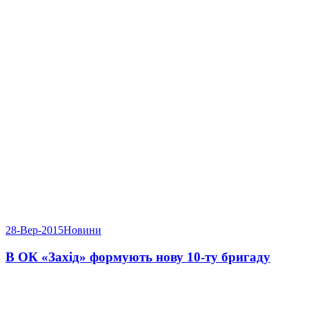
28-Вер-2015
Новини
В ОК «Захід» формують нову 10-ту бригаду