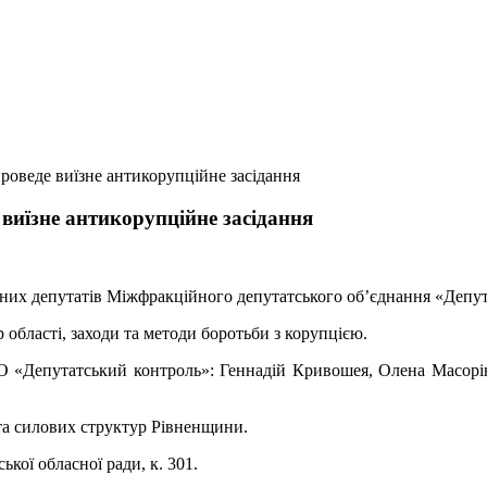
роведе виїзне антикорупційне засідання
виїзне антикорупційне засідання
родних депутатів Міжфракційного депутатського об’єднання «Депу
 області, заходи та методи боротьби з корупцією.
МДО «Депутатський контроль»: Геннадій Кривошея, Олена Масор
та силових структу
р Рівненщини.
кої обласної ради, к. 301.