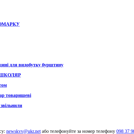
НОМАРКУ
нщині для видобутку бурштину
 ШКОЛЯР
том
вар товаришеві
 звільнили
су:
newskvv@ukr.net
або телефонуйте за номер телефону
098 37 9