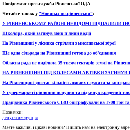
Повідомляє прес-служба Рівненської ОДА
Читайте також у
“Новинах по-рівненськи”
:
У РІВНЕНСЬКОМУ РАЙОНІ НЕВІДОМІ ПІДПАЛИЛИ І
Школяра, який загинув збив п’яний водій
На Рівненщині у лісника стріляли з мисливської зброї
Ще одна сільрада на Рівненщині готова до об’єднання
Обласна рада не виділила 35 тисяч гектарів землі на Рівне
НА РІВНЕНЩИНІ ПІД КОЛЕСАМИ АВТІВКИ ЗАГИНУВ
На Рівненщині зростає кількість охочих служити за контрак
У супермаркеті рівнянин поцупив та підкинув крадений то
Працівника Рівненського СІЗО оштрафували на 1700 грн та
Позначки:
депутати
корупція
Маєте важливі і цікаві новини? Пишіть нам на електронну адре