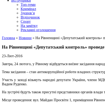
Всі рубрики
Топ-теми
Кримінал
Здоров’я
Відпочинок
Спорт
На замітку
Рекламні оголошення
Головна
»
Новини
»
На Рівненщині «Депутатський контроль» п
На Рівненщині «Депутатський контроль» проведе 
23-Лют-2016
Завтра, 24 лютого, у Рівному відбудеться виїзне засідання на
Тема засідання – стан антикорупційної роботи владних структур
Участь у заході візьмуть народні депутати України, члени 
Вадим Руденко.
На зустрічі будуть також присутні представники органів влади 
Місце проведення:
вул. Майдан Просвіти 1, приміщення Рівненсь