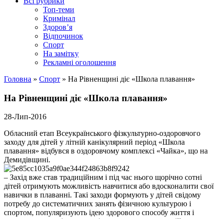
Всі рубрики
Топ-теми
Кримінал
Здоров’я
Відпочинок
Спорт
На замітку
Рекламні оголошення
Головна
»
Спорт
»
На Рівненщині діє «Школа плавання»
На Рівненщині діє «Школа плавання»
28-Лип-2016
Обласний етап Всеукраїнського фізкультурно-оздоровчого
заходу для дітей у літній канікулярний період «Школа
плавання» відбувся в оздоровчому комплексі «Чайка», що на
Демидівщині.
– Захід вже став традиційним і під час нього щорічно сотні
дітей отримують можливість навчитися або вдосконалити свої
навички в плаванні. Такі заходи формують у дітей свідому
потребу до систематичних занять фізичною культурою і
спортом, популяризують ідею здорового способу життя і