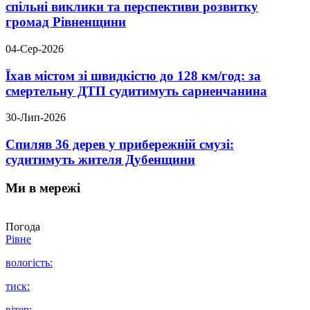
спільні виклики та перспективи розвитку
громад Рівненщини
04-Сер-2026
Їхав містом зі швидкістю до 128 км/год: за
смертельну ДТП судитимуть сарненчанина
30-Лип-2026
Спиляв 36 дерев у прибережній смузі:
судитимуть жителя Дубенщини
Ми в мережі
Погода
Рівне
вологість:
тиск:
вітер: