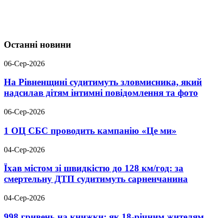
Останні новини
06-Сер-2026
На Рівненщині судитимуть зловмисника, який
надсилав дітям інтимні повідомлення та фото
06-Сер-2026
1 ОЦ СБС проводить кампанію «Це ми»
04-Сер-2026
Їхав містом зі швидкістю до 128 км/год: за
смертельну ДТП судитимуть сарненчанина
04-Сер-2026
998 гривень на книжки: як 18-річним жителям