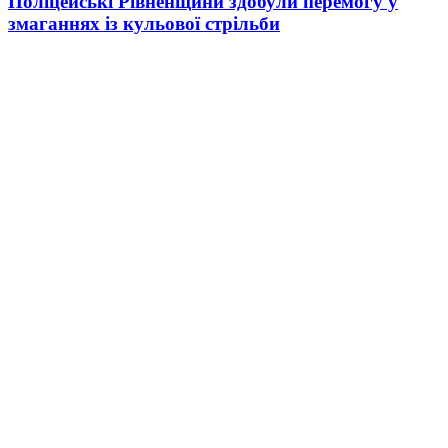
Поліцейські Рівненщини здобули перемогу у
змаганнях із кульової стрільби