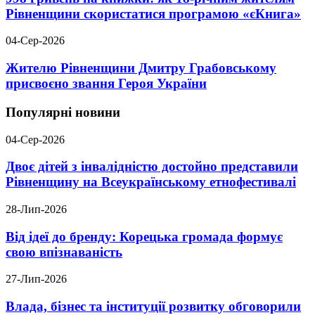
Рівненщини скористатися програмою «єКнига»
04-Сер-2026
Жителю Рівненщини Дмитру Грабовському
присвоєно звання Героя України
Популярні новини
04-Сер-2026
Двоє дітей з інвалідністю достойно представили
Рівненщину на Всеукраїнському етнофестивалі
28-Лип-2026
Від ідеї до бренду: Корецька громада формує
свою впізнаваність
27-Лип-2026
Влада, бізнес та інституції розвитку обговорили