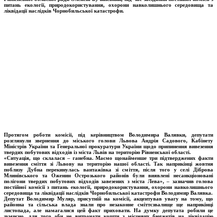
питань екології, природокористування, охорони навколишнього середовища та
ліквідації наслідків Чорнобильської катастрофи.
Протягом роботи комісії, під керівництвом Володимира Валявки, депутати
розглянули звернення до міського голови Львова Андрія Садового, Кабінету
Міністрів України та Генеральної прокуратури України щодо припинення вивезення
твердих побутових відходів із міста Львів на територію Рівненської області.
«Ситуація, що склалася – ганебна. Маємо щонайменше три підтверджених факти
вивезення сміття зі Львову на територію нашої області. Так наприкінці жовтня
поблизу Дубна перекинулась вантажівка зі сміття, після того у селі Діброва
Млинівського та Оженин Острозького районів були виявлені несанкціоновані
полігони твердих побутових відходів завезених з міста Лева», – зазначив голова
постійної комісії з питань екології, природокористування, охорони навколишнього
середовища та ліквідації наслідків Чорнобильської катастрофи Володимир Валявка.
Депутат Володимир Муляр, присутній на комісії, акцентував увагу на тому, що
районна та сільська влада знали про незаконне сміттєзвалище ще наприкінці
листопада, але намагалися цей факт приховати. На думку депутата робили це
зумисно, для того аби не витрачати кошти з місцевих бюджетів на ліквідацію