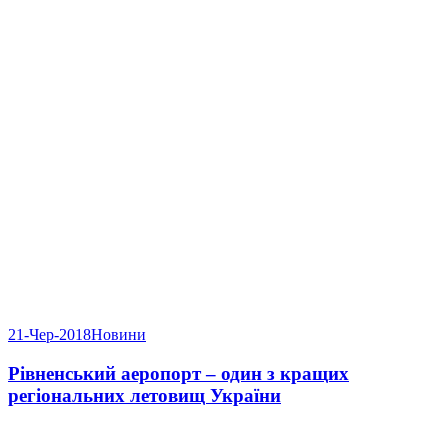
21-Чер-2018
Новини
Рівненський аеропорт – один з кращих
регіональних летовищ України