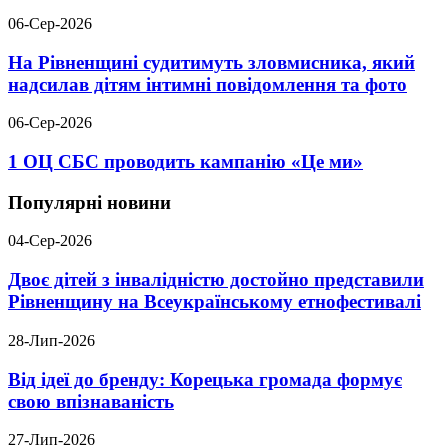
06-Сер-2026
На Рівненщині судитимуть зловмисника, який
надсилав дітям інтимні повідомлення та фото
06-Сер-2026
1 ОЦ СБС проводить кампанію «Це ми»
Популярні новини
04-Сер-2026
Двоє дітей з інвалідністю достойно представили
Рівненщину на Всеукраїнському етнофестивалі
28-Лип-2026
Від ідеї до бренду: Корецька громада формує
свою впізнаваність
27-Лип-2026