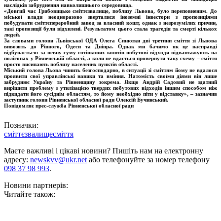
наслідків забруднення навколишнього середовища.
«Довгий час Грибовицьке сміттєзвалище, поблизу Львова, було переповненим. До
міської влади неодноразово зверталися іноземні інвестори з пропозиціями
побудувати сміттєпереробний завод за власний кошт, однак з незрозумілих причин,
такі пропозиції були відхилені. Результатом цього стала трагедія та смерті кількох
людей.
За словами голови Львівської ОДА Олега Синютки дві третини сміття зі Львова
вивозять до Рівного, Одеси та Дніпра. Однак ми бачимо як це насправді
відбувається: за певну суму готівкових коштів побутові відходи відвантажують на
полігонах у Рівненській області, а коли не вдається провернути таку схему – сміття
просто висипають поблизу населених пунктів області.
Міський голова Льова чинить безгосподарно, в ситуації зі сміттям йому не вдалося
проявити свої управлінські навики та вміння. Натомість своїми діями він лише
забруднює Україну та Рівненщину зокрема. Якщо Андрій Садовий не здатний
вирішити проблему з утилізацією твердих побутових відходів іншим способом ніж
підкидати його сусіднім областям, то йому необхідно піти у відставку», – зазначив
заступник голови Рівненської обласної ради Олексій Бучинський.
Повідомляє прес-служба Рівненської обласної ради
Позначки:
сміттєзвалище
сміття
Маєте важливі і цікаві новини? Пишіть нам на електронну
адресу:
newskvv@ukr.net
або телефонуйте за номер телефону
098 37 98 993
.
Новини партнерів:
Читайте також: