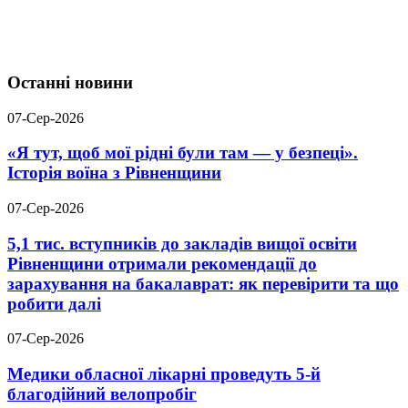
Останні новини
07-Сер-2026
«Я тут, щоб мої рідні були там — у безпеці».
Історія воїна з Рівненщини
07-Сер-2026
5,1 тис. вступників до закладів вищої освіти
Рівненщини отримали рекомендації до
зарахування на бакалаврат: як перевірити та що
робити далі
07-Сер-2026
Медики обласної лікарні проведуть 5-й
благодійний велопробіг