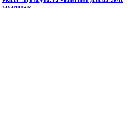
Реабілітація водою: на Рівненщині допомагають
захисникам