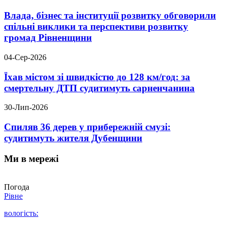
Влада, бізнес та інституції розвитку обговорили
спільні виклики та перспективи розвитку
громад Рівненщини
04-Сер-2026
Їхав містом зі швидкістю до 128 км/год: за
смертельну ДТП судитимуть сарненчанина
30-Лип-2026
Спиляв 36 дерев у прибережній смузі:
судитимуть жителя Дубенщини
Ми в мережі
Погода
Рівне
вологість: