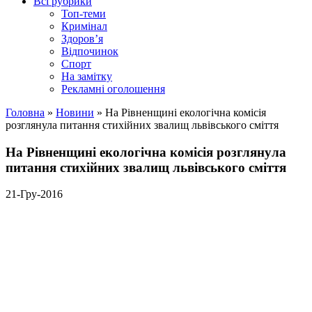
Всі рубрики
Топ-теми
Кримінал
Здоров’я
Відпочинок
Спорт
На замітку
Рекламні оголошення
Головна
»
Новини
»
На Рівненщині екологічна комісія
розглянула питання стихійних звалищ львівського сміття
На Рівненщині екологічна комісія розглянула
питання стихійних звалищ львівського сміття
21-Гру-2016