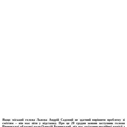
Якщо міський голова Львова Андрій Садовий не здатний вирішити проблему зі
сміттям – він має піти у відставку. Про це 20 грудня заявив заступник голови
Рівненської обласної ради Олексій Бучинський, під час засідання постійної комісії з