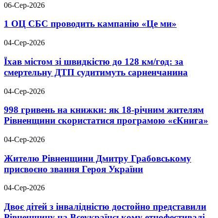
06-Сер-2026
1 ОЦ СБС проводить кампанію «Це ми»
04-Сер-2026
Їхав містом зі швидкістю до 128 км/год: за
смертельну ДТП судитимуть сарненчанина
04-Сер-2026
998 гривень на книжки: як 18-річним жителям
Рівненщини скористатися програмою «єКнига»
04-Сер-2026
Жителю Рівненщини Дмитру Грабовському
присвоєно звання Героя України
04-Сер-2026
Двоє дітей з інвалідністю достойно представили
Рівненщину на Всеукраїнському етнофестивалі