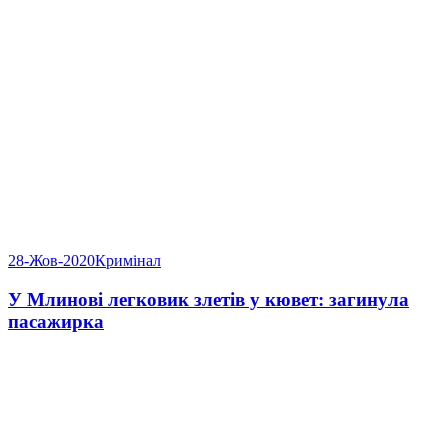
28-Жов-2020
Кримінал
У Млинові легковик злетів у кювет: загинула
пасажирка