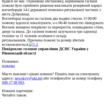
будівлі не має. Оцінивши обстановку, керівником гасіння
пожежі було прийнято рішення викликати резервний караул
вогнеборців 14-ї державної пожежно-рятувальної частини з
міста Дубровиці.
Вогнеборці подали на гасіння два водяні стволи. О 00:00
пожежу вдалося локалізувати, а о 06:40 повністю ліквідувати.
Вогнем знищено покрівлю та перекриття, пошкоджено стіни,
двері та вікна. До гасіння пожежі залучалося три одиниці
техніки та 11 чоловік особового складу
рятувальників. Причина пожежі та розмір збитків
встановлюється.
Повідомляє головне управління ДСНС України у
Рівненській області
Позначки:
пожежа
Маєте важливі і цікаві новини? Пишіть нам на електронну
адресу:
newskvv@ukr.net
або телефонуйте за номер телефону
098 37 98 993
.
Новини партнерів:
Читайте також: