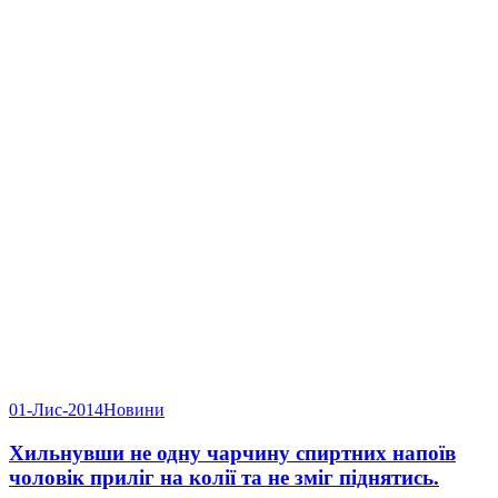
01-Лис-2014
Новини
Хильнувши не одну чарчину спиртних напоїв
чоловік приліг на колії та не зміг піднятись.