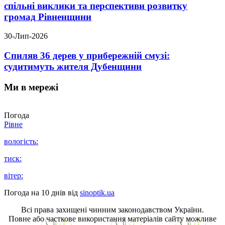
спільні виклики та перспективи розвитку
громад Рівненщини
30-Лип-2026
Спиляв 36 дерев у прибережній смузі:
судитимуть жителя Дубенщини
Ми в мережі
Погода
Рівне
вологість:
тиск:
вітер:
Погода на 10 днів від
sinoptik.ua
Всі права захищені чинним законодавством України.
Повне або часткове використання матеріалів сайту можливе