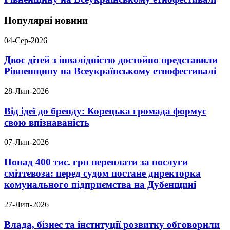
Популярні новини
04-Сер-2026
Двоє дітей з інвалідністю достойно представили
Рівненщину на Всеукраїнському етнофестивалі
28-Лип-2026
Від ідеї до бренду: Корецька громада формує
свою впізнаваність
07-Лип-2026
Понад 400 тис. грн переплати за послуги
сміттєвоза: перед судом постане директорка
комунального підприємства на Дубенщині
27-Лип-2026
Влада, бізнес та інституції розвитку обговорили