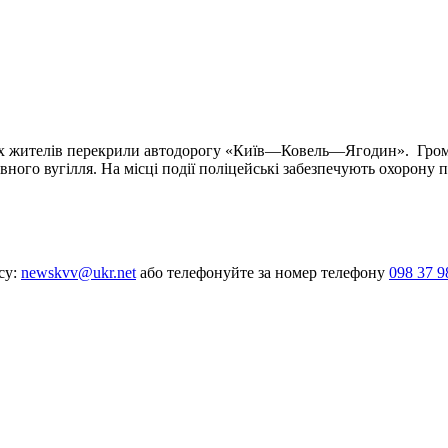
сцевих жителів перекрили автодорогу «Київ—Ковель—Ягодин». Гр
ого вугілля. На місці події поліцейські забезпечують охорону п
су:
newskvv@ukr.net
або телефонуйте за номер телефону
098 37 9