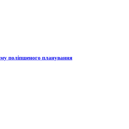
арму поліпшеного планування