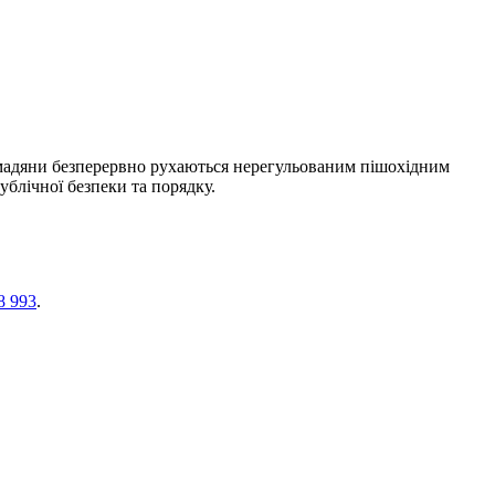
омадяни безперервно рухаються нерегульованим пішохідним
ублічної безпеки та порядку.
8 993
.