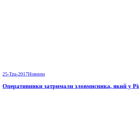
25-Тра-2017
Новини
Оперативники затримали зловмисника, який у Рів