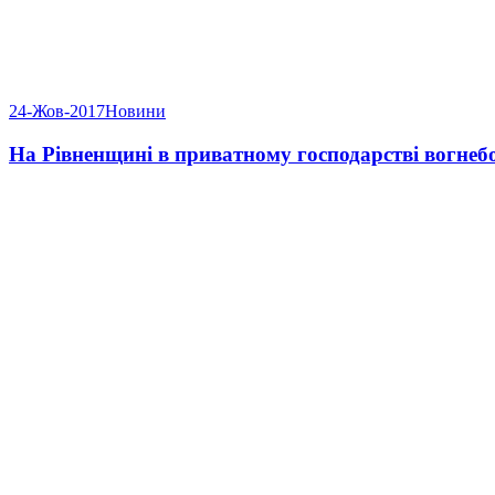
24-Жов-2017
Новини
На Рівненщині в приватному господарстві вогнеб