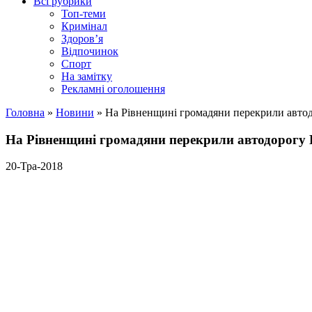
Всі рубрики
Топ-теми
Кримінал
Здоров’я
Відпочинок
Спорт
На замітку
Рекламні оголошення
Головна
»
Новини
»
На Рівненщині громадяни перекрили авто
На Рівненщині громадяни перекрили автодорогу 
20-Тра-2018