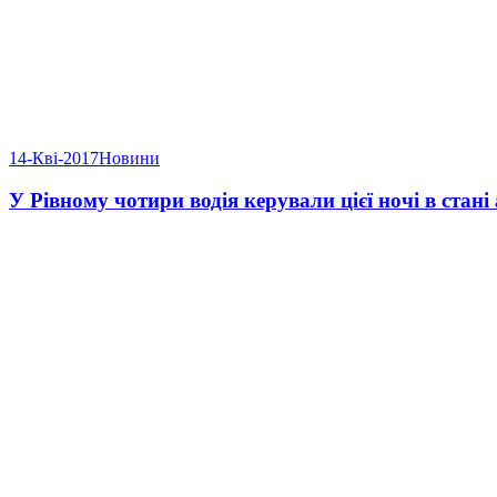
14-Кві-2017
Новини
У Рівному чотири водія керували цієї ночі в стан